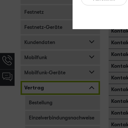
Kontak
Festnetz
Kontak
Festnetz-Geräte
Kontak
Kundendaten
Kontak
Kontak
Mobilfunk
Hotline-
Informationen
Kontak
werden
Mobilfunk-Geräte
Chat-
Kontak
angezeigt
Informationen
Vertrag
werden
Kontak
angezeigt
Kontak
Bestellung
Kontak
Einzelverbindungsnachweise
Kontak