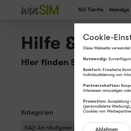
Tarife
Handys
Cookie-Eins
Hilfe & Info
Diese Webseite verwendet
Notwendig:
Zurverfügung
Hier finden Sie Wissenswe
Komfort:
Erweiterte Komf
Individualisierung von Inh
Partnerschaften:
Koope
Interessen anzuzeigen o
Promotion:
Ausspielung v
(personalisierte Werbung)
Kategorien
Kontak
Cookies von Werbepartnern
Kontak
FAQ: Am häufigsten gesucht
Ablehnen