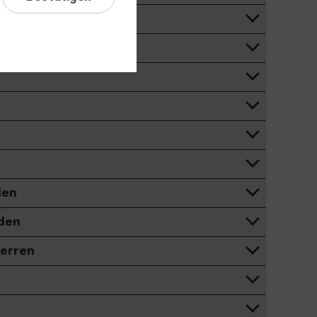
den
nden
perren