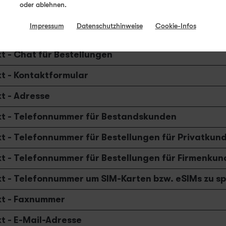
oder ablehnen.
t - Servicewelt App
Impressum
Datenschutzhinweise
Cookie-Infos
t - Chat für Bestandskunden
t - Chat für Bestellungen
t - Kontaktformular
t - Adresse
t - Telefonnummer für Bestandskunden
t - Telefonnummer für Bestellungen für Privatkun
t - Telefonnummer für Bestellungen für Firmenku
t - Telefonnummer um SIM-Karten bzw. eSIMs zu s
t - Faxnummer
t - E-Mail-Adresse