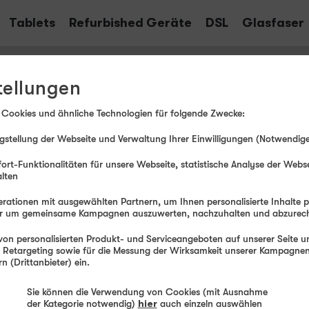
Tablets
Refurbished Geräte
DSL
Glasfaser
tellungen
rmationen
 Cookies und ähnliche Technologien für folgende Zwecke:
stellung der Webseite und Verwaltung Ihrer Einwilligungen (Notwendige
rtes und Hilfestellungen.
ort-Funktionalitäten für unsere Webseite, statistische Analyse der Webs
alten
rationen mit ausgewählten Partnern, um Ihnen personalisierte Inhalte 
der um gemeinsame Kampagnen auszuwerten, nachzuhalten und abzurec
on personalisierten Produkt- und Serviceangeboten auf unserer Seite un
, Retargeting sowie für die Messung der Wirksamkeit unserer Kampagnen.
t
 (Drittanbieter) ein.
Sie können die Verwendung von Cookies (mit Ausnahme
t - Info-Center
der Kategorie notwendig)
hier
auch einzeln auswählen