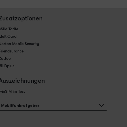
Zusatzoptionen
eSIM Tarife
MultiCard
Norton Mobile Security
Friendsurance
Zattoo
BILDplus
Auszeichnungen
winSIM im Test
Mobilfunkratgeber