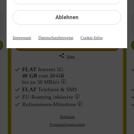
statt
19,99 €
Ablehnen
TIPP
24 Monate
1 Monat
Impressum
Datenschutzhinweise
Cookie-Infos
Jetzt bestellen
Teilen
FLAT
Internet 5G
40 GB
statt
20 GB
bis zu
50 MBit/s
FLAT
Telefonie & SMS
EU-Roaming inklusive
Rufnummern-​Mitnahme
Tarifdetails
Produktinformationsblatt