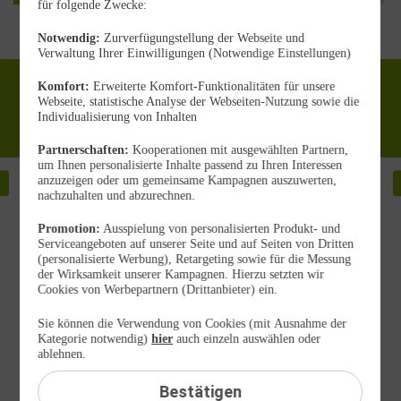
für folgende Zwecke:
Unsere Allnet Flat Tarife
Notwendig:
Zurverfügungstellung der Webseite und
Verwaltung Ihrer Einwilligungen (Notwendige Einstellungen)
Komfort:
Erweiterte Komfort-Funktionalitäten für unsere
Unlimited
10 GB
20 GB
40 GB
60 GB
Webseite, statistische Analyse der Webseiten-Nutzung sowie die
on demand
6,99 €
8,99 €
10,99 €
14,99 €
Individualisierung von Inhalten
19,99 €
mtl.
mtl.
mtl.
mtl.
mtl.
Partnerschaften:
Kooperationen mit ausgewählten Partnern,
um Ihnen personalisierte Inhalte passend zu Ihren Interessen
216
3
anzuzeigen oder um gemeinsame Kampagnen auszuwerten,
AKTION
€
€
nachzuhalten und abzurechnen.
NUR BIS
sparen
s
07.08. 11 UHR
100
1
Promotion:
Ausspielung von personalisierten Produkt- und
statt
50
MBit/s
s
Serviceangeboten auf unserer Seite und auf Seiten von Dritten
40 GB
(personalisierte Werbung), Retargeting sowie für die Messung
3
3
der Wirksamkeit unserer Kampagnen. Hierzu setzten wir
x
x
Cookies von Werbepartnern (Drittanbieter) ein.
10
1
19
,
99
€
GB
10
99
Sie können die Verwendung von Cookies (mit Ausnahme der
gratis
g
Kategorie notwendig)
hier
auch einzeln auswählen oder
ablehnen.
€ mtl.
Bestätigen
0,– €
Bereitstellungspreis