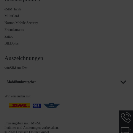
eSIM Tarife
MultiCard
Norton Mobile Security
Friendsurance
Zattoo
BILDplus
Auszeichnungen
winSIM im Test
Mobilfunkratgeber
Wir versenden mit:
Hotlin
Inform
Preisangaben inkl. MwSt.
werde
Irrtümer und Änderungen vorbehalten.
Chat-
angeze
© 2026 Drillisch Online GmbH,