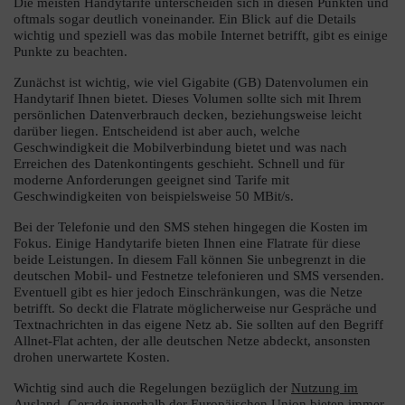
Die meisten Handytarife unterscheiden sich in diesen Punkten und
oftmals sogar deutlich voneinander. Ein Blick auf die Details
wichtig und speziell was das mobile Internet betrifft, gibt es einige
Punkte zu beachten.
Zunächst ist wichtig, wie viel Gigabite (GB) Datenvolumen ein
Handytarif Ihnen bietet. Dieses Volumen sollte sich mit Ihrem
persönlichen Datenverbrauch decken, beziehungsweise leicht
darüber liegen. Entscheidend ist aber auch, welche
Geschwindigkeit die Mobilverbindung bietet und was nach
Erreichen des Datenkontingents geschieht. Schnell und für
moderne Anforderungen geeignet sind Tarife mit
Geschwindigkeiten von beispielsweise 50 MBit/s.
Bei der Telefonie und den SMS stehen hingegen die Kosten im
Fokus. Einige Handytarife bieten Ihnen eine Flatrate für diese
beide Leistungen. In diesem Fall können Sie unbegrenzt in die
deutschen Mobil- und Festnetze telefonieren und SMS versenden.
Eventuell gibt es hier jedoch Einschränkungen, was die Netze
betrifft. So deckt die Flatrate möglicherweise nur Gespräche und
Textnachrichten in das eigene Netz ab. Sie sollten auf den Begriff
Allnet-Flat achten, der alle deutschen Netze abdeckt, ansonsten
drohen unerwartete Kosten.
Wichtig sind auch die Regelungen bezüglich der
Nutzung im
Ausland
. Gerade innerhalb der Europäischen Union bieten immer