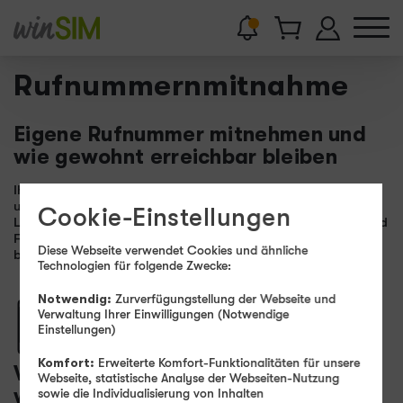
Rufnummern
­mitnahme
Eigene Rufnummer mitnehmen und
wie gewohnt erreichbar bleiben
Ihre Rufnummer können Sie einfach zu winSIM mitnehmen,
unabhängig davon, ob Sie einen Prepaid- oder
Cookie-Einstellungen
Laufzeitvertrag haben. So bleiben Sie für Ihre Freundinnen und
Freunde, Familie und Geschäftskontakte jederzeit unter Ihrer
Diese Webseite verwendet Cookies und ähnliche
bisherigen Rufnummer erreichbar.
Technologien für folgende Zwecke:
Notwendig:
Zurverfügungstellung der Webseite und
Verwaltung Ihrer Einwilligungen (Notwendige
Einstellungen)
Komfort:
Erweiterte Komfort-Funktionalitäten für unsere
Wie nehme ich meine Rufnummer zu
Webseite, statistische Analyse der Webseiten-Nutzung
winSIM mit?
sowie die Individualisierung von Inhalten