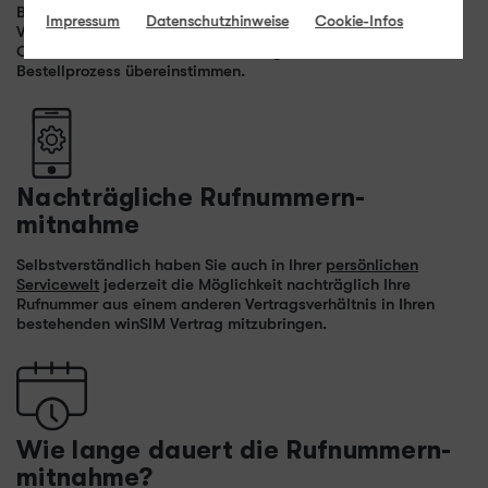
Bitte achten Sie darauf, dass die Rufnummer Ihres aktuellen
Impressum
Datenschutzhinweise
Cookie-Infos
Vertragsverhältnisses auch auf Sie registriert ist. Name und
Geburtsdatum müssen mit Ihren Angaben im winSIM
Bestellprozess übereinstimmen.
Nachträgliche Rufnummern
­
mitnahme
Selbstverständlich haben Sie auch in Ihrer
persönlichen
Servicewelt
jederzeit die Möglichkeit nachträglich Ihre
Rufnummer aus einem anderen Vertragsverhältnis in Ihren
bestehenden winSIM Vertrag mitzubringen.
Wie lange dauert die Rufnummern
­
mitnahme?