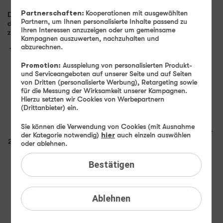
Partnerschaften:
Kooperationen mit ausgewählten
Die Rufnummernmitnahme können Sie ganz einfach während
Partnern, um Ihnen personalisierte Inhalte passend zu
der Bestellung beauftragen. Dabei haben Sie die Auswahl
Ihren Interessen anzuzeigen oder um gemeinsame
zwischen zwei Varianten der Rufnummernmitnahme:
Kampagnen auszuwerten, nachzuhalten und
abzurechnen.
Rufnummernmitnahme zum Vertragsende
Voraussetzung ist die Kündigung Ihres aktuellen
Promotion:
Ausspielung von personalisierten Produkt-
Vertragsverhältnisses. Der Antrag auf
und Serviceangeboten auf unserer Seite und auf Seiten
Rufnummernmitnahme ist in diesem Fall frühestens 120
von Dritten (personalisierte Werbung), Retargeting sowie
Tage vor dem Vertragsende möglich. Haben Sie Ihren
für die Messung der Wirksamkeit unserer Kampagnen.
Hierzu setzten wir Cookies von Werbepartnern
Vertrag bereits gekündigt, ist die Mitnahme maximal bis
(Drittanbieter) ein.
85 Tage nach Vertragsende möglich. Erstellen Sie ganz
einfach eine Kündigung mit Antrag auf
Sie können die Verwendung von Cookies (mit Ausnahme
Rufnummernmitnahme über unseren
Kündigungsgenerator
.
der Kategorie notwendig)
hier
auch einzeln auswählen
Sofortige Mitnahme der Rufnummer
oder ablehnen.
Voraussetzung ist die bereits erfolgte Freigabe zur
"vorzeitigen Rufnummernmitnahme" innerhalb des
Bestätigen
bisherigen Vertrages. Beauftragen Sie daher direkt
innerhalb Ihres aktuellen Vertragsverhältnisses die
Freigabe, gerne auch telefonisch. Der bestehende Vertrag
Ablehnen
bleibt von der Rufnummernmitnahme unberührt und läuft
mit einer neuen Rufnummer weiter.