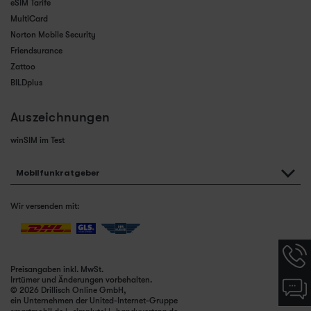
eSIM Tarife
MultiCard
Norton Mobile Security
Friendsurance
Zattoo
BILDplus
Auszeichnungen
winSIM im Test
Mobilfunkratgeber
Wir versenden mit:
Hotlin
Infor
Preisangaben inkl. MwSt.
werde
Irrtümer und Änderungen vorbehalten.
Chat-
angez
© 2026 Drillisch Online GmbH,
Infor
ein Unternehmen der United-Internet-Gruppe
werde