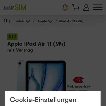
|
Tablets
/
Apple
/
iPad Air 11 (M4)
NEU
Apple iPad Air 11 (M4)
mit Vertrag
Produktdatenblatt
15 - 60
Cookie-Einstellungen
W
USB PD