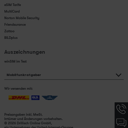
eSIM Tarife
MultiCard
Norton Mobile Security
Friendsurance
Zattoo
BILDplus
Auszeichnungen
winSIM im Test
Mobilfunkratgeber
Wir versenden mit:
Hotlin
Infor
Preisangaben inkl. MwSt.
werde
Irrtümer und Änderungen vorbehalten.
Chat-
angez
© 2026 Drillisch Online GmbH,
Infor
ein Unternehmen der United-Internet-Gruppe