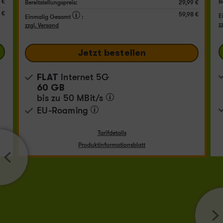
 €
B
Bereitstellungspreis:
29,99 €
 €
59,98 €
E
Einmalig Gesamt
:
z
zzgl. Versand
Jetzt bestellen
FLAT
Internet 5G
60 GB
bis zu
50 MBit/s
EU-Roaming
Tarifdetails
Produktinformationsblatt