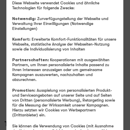
Diese Webseite verwendet Cookies und ähnliche
Technologien für folgende Zwecke:
Notwendig:
Zurverfügungstellung der Webseite und
Produkt- und Sicherheitsinformationen
Verwaltung Ihrer Einwilligungen (Notwendige
Einstellungen)
Komfort:
Erweiterte Komfort-Funktionalitäten für unsere
Webseite, statistische Analyse der Webseiten-Nutzung
sowie die Individualisierung von Inhalten
Farbe -
Blau
Partnerschaften:
Kooperationen mit ausgewählten
Partnern, um Ihnen personalisierte Inhalte passend zu
Ihren Interessen anzuzeigen oder um gemeinsame
Kampagnen auszuwerten, nachzuhalten und
Speicher -
128 GB
abzurechnen.
128 GB
256 GB
Promotion:
Ausspielung von personalisierten Produkt-
Verfügbarkeit -
und Serviceangeboten auf unserer Seite und auf Seiten
Sofort lieferbar
von Dritten (personalisierte Werbung), Retargeting sowie
Auf Wunsch Handyversicherung ab 3,99 €
für die Messung der Wirksamkeit unserer Kampagnen.
Hierzu setzten wir Cookies von Werbepartnern
(Drittanbieter) ein.
Tarif auswählen:
Sie können die Verwendung von Cookies (mit Ausnahme