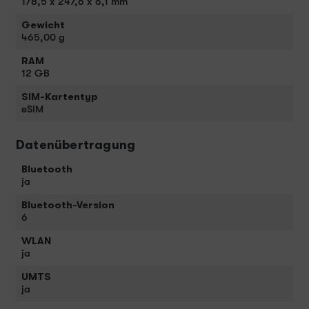
178,5 x 247,6 x 6,1 mm
Gewicht
465,00 g
RAM
12 GB
SIM-Kartentyp
eSIM
Datenübertragung
Bluetooth
ja
Bluetooth-Version
6
WLAN
ja
UMTS
ja