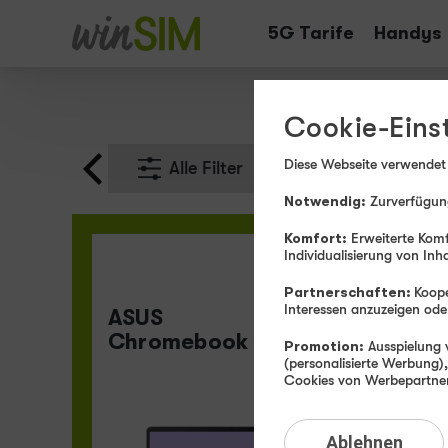
Tarife
Handys
ASU
Cookie-Eins
Diese Webseite verwendet
Alle Filter
Notwendig:
Zurverfügung
Komfort:
Erweiterte Komf
Individualisierung von Inh
Partnerschaften:
Koope
Interessen anzuzeigen o
ASUS
Chromebook Plus CX15
Promotion:
Ausspielung v
(personalisierte Werbung)
Cookies von Werbepartnern
Ablehnen