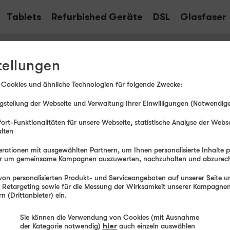
Tablets
Refurbished Geräte
DSL
Glasfaser
S Tablets & Notebooks mit Ver
tellungen
 Cookies und ähnliche Technologien für folgende Zwecke:
D-Link
stellung der Webseite und Verwaltung Ihrer Einwilligungen (Notwendige
ort-Funktionalitäten für unsere Webseite, statistische Analyse der Webs
alten
rationen mit ausgewählten Partnern, um Ihnen personalisierte Inhalte 
der um gemeinsame Kampagnen auszuwerten, nachzuhalten und abzurec
ASUS
A
Vivobook S 16 S3607QA-SH050W
T
on personalisierten Produkt- und Serviceangeboten auf unserer Seite un
, Retargeting sowie für die Messung der Wirksamkeit unserer Kampagnen.
 (Drittanbieter) ein.
Sie können die Verwendung von Cookies (mit Ausnahme
der Kategorie notwendig)
hier
auch einzeln auswählen