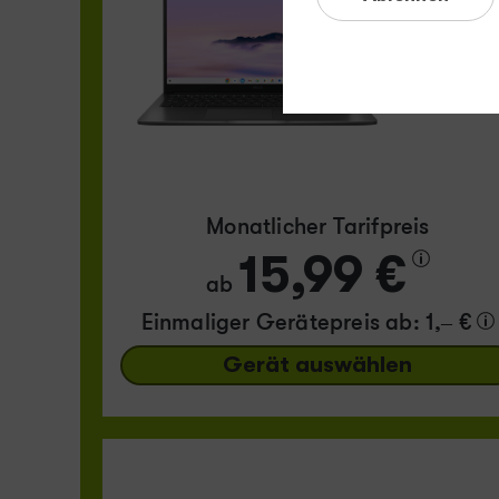
GRATIS
Monatlicher Tarifpreis
15,99 €
ab
Einmaliger Gerätepreis
ab: 1,– €
Gerät auswählen