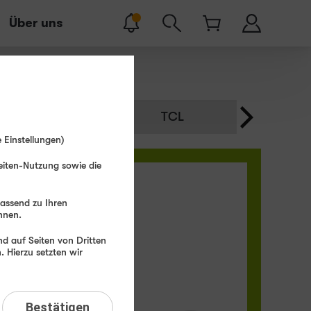
Über uns
trag
TCL
Xpl
 Einstellungen)
eiten-Nutzung sowie die
passend zu Ihren
hnen.
SUS
UF Gaming A18
d auf Seiten von Dritten
 Hierzu setzten wir
Bestätigen