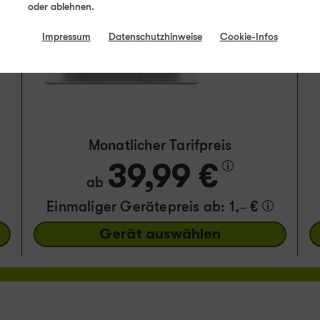
oder ablehnen.
GRATIS
Impressum
Datenschutzhinweise
Cookie-Infos
Monatlicher Tarifpreis
39,99 €
ab
Einmaliger Gerätepreis
ab: 1,– €
Gerät auswählen