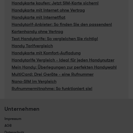
Handykarte kaufen: Jetzt SIM-Karte sichern!
Handykarte mit Internet ohne Vertrag
Handykarte mit Internetflat
Handytarif-Anbieter: So finden Sie den passenden!
Kartenhandy ohne Vertrag
Test Handytarife: So vergleichen Sie richtig!
Handy Tarifvergleich
Handykarte mit Komfort-Aufladung
Handytarife Vergleich - Ideal für jeden Handynutzer
Mein Handy: Überlegungen zur perfekten Handywahl
MultiCard: Drei Geräte - eine Rufnummer
Nano-SIM im Vergleich
Rufnummermitnahme: So funktioniert sie!
Unternehmen
Impressum
AGB
Datenschutz