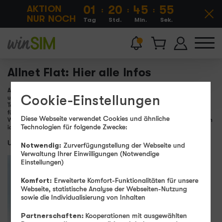
AKTION
01
20
45
55
:
:
:
Ang
NUR NOCH
Tag
Std.
Min.
Sek.
aus
Allnet Flat: Hier alle Infos
Auf der Suche nach einem passenden Handy Tarif, stößt man heutzutage
Cookie-Einstellungen
unweigerlich auf verschiedene
Allnet Flat
Angebote. Obwohl sich diese
Tarife in den Details vielfach unterscheiden, kann festgehalten werden, dass
für jedes Nutzerverhalten der individuell richtige Tarif existiert. Ob Viel- oder
Diese Webseite verwendet Cookies und ähnliche
Wenigtelefonierer, Vielsurfer oder SMS-Schreiber, für alle Vorlieben gibt es den
Technologien für folgende Zwecke:
idealen Tarif.
Unsere aktuelle Tarif-Empfehlung
Notwendig:
Zurverfügungstellung der Webseite und
Verwaltung Ihrer Einwilligungen (Notwendige
Einstellungen)
336
Wir sind
AKTION
€
Komfort:
Erweiterte Komfort-Funktionalitäten für unsere
winner!
Webseite, statistische Analyse der Webseiten-Nutzung
NUR BIS 11.08. 11 UHR
sparen
sowie die Individualisierung von Inhalten
40 GB
100
statt
50
MBit/s
Partnerschaften:
Kooperationen mit ausgewählten