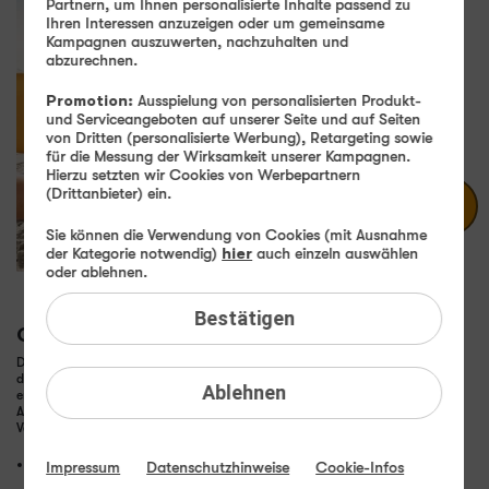
24
,
99
€
Partnern, um Ihnen personalisierte Inhalte passend zu
10
3
99
Ihren Interessen anzuzeigen oder um gemeinsame
x
Kampagnen auszuwerten, nachzuhalten und
abzurechnen.
10
€ mtl.
GB
Promotion:
Ausspielung von personalisierten Produkt-
und Serviceangeboten auf unserer Seite und auf Seiten
gratis
0,– € Bereitstellungspreis
von Dritten (personalisierte Werbung), Retargeting sowie
statt
19,99 €
für die Messung der Wirksamkeit unserer Kampagnen.
Hierzu setzten wir Cookies von Werbepartnern
(Drittanbieter) ein.
Zu den Tarifen
Sie können die Verwendung von Cookies (mit Ausnahme
der Kategorie notwendig)
hier
auch einzeln auswählen
oder ablehnen.
Bestätigen
Günstig in alle Netze telefonieren
Der Hauptvorteil einer solchen
Flatrate
liegt auf der Hand – in der Regel
deckt sie alle deutschen Netze, sei es Mobilfunk oder Festnetz, ab. Daher
Ablehnen
entfällt lästiges Nachdenken darüber, in welches Netz man gerade telefoniert.
Auch die hohen Kosten für Anrufe ins Festnetz gehören somit der
Vergangenheit an. Eine gute Flat beinhaltet in der Regel folgende Leistungen:
ein vorgegebenes Volumen an Freiminuten
Impressum
Datenschutzhinweise
Cookie-Infos