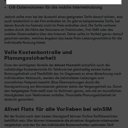
eine bestimmte Anzahl an Frei-SMS
GB-Datenvolumen für die mobile Internetnutzung
Jedoch sollte man bei der Auswahl eines geeigneten Tarifs darauf achten, was
auch tatsächlich in der Flat enthalten ist. So gibt es beispielsweise Tarife, bei
denen Anrufe ins Festnetz nicht im Preis enthalten sind. Die Tarife variieren
zudem durch die Höhe des Volumens an Freiminuten, Frei-SMS oder des
mobilen Datenverkehrs über das Internet. Daher sollte im Vorfeld genau darauf
geachtet werden, welches Angebot das beste Preis-Leistungsverhältnis für die
individuelle Nutzung bietet.
Volle Kostenkontrolle und
Planungssicherheit
Einer der wichtigsten Vorteile der
Allnet Flat
stellt sicherlich auch die
vollständige Kostenkontrolle für Telefonie bei gleichzeitig extrem hoher
Nutzungsfreiheit und Flexibilität dar. Im Gegensatz zu einer Abrechnung nach
individuellem Verbrauch, werden die beinhalteten Leistungen zum
monatlichen Festpreis bezahlt. Böse Überraschungen durch die
Handyrechnung am Monatsende gehören daher der Vergangenheit an. Durch
den festgelegten Preis weiß man im Vorhinein genau, wie viel an monatlichen
Handykosten zum Telefonieren anfallen. Finanzielle Planungssicherheit ist
dadurch garantiert.
Allnet Flats für alle Vorlieben bei winSIM
Bei der Suche nach dem besten Handytarif können Online-Tarifübersichten
behilflich sein. Hier können Interessierte die einzelnen Angebote miteinander
vergleichen und den für das individuelle Nutzerverhalten optimalen Tarif