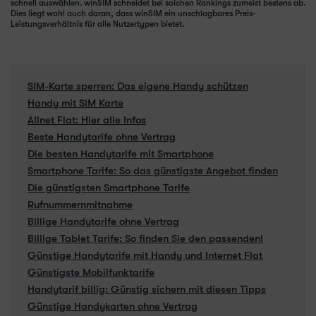
schnell auswählen. winSIM schneidet bei solchen Rankings zumeist bestens ab.
Dies liegt wohl auch daran, dass winSIM ein unschlagbares Preis-
Leistungsverhältnis für alle Nutzertypen bietet.
SIM-Karte sperren: Das eigene Handy schützen
Handy mit SIM Karte
Allnet Flat: Hier alle Infos
Beste Handytarife ohne Vertrag
Die besten Handytarife mit Smartphone
Smartphone Tarife: So das günstigste Angebot finden
Die günstigsten Smartphone Tarife
Rufnummernmitnahme
Billige Handytarife ohne Vertrag
Billige Tablet Tarife: So finden Sie den passenden!
Günstige Handytarife mit Handy und Internet Flat
Günstigste Mobilfunktarife
Handytarif billig: Günstig sichern mit diesen Tipps
Günstige Handykarten ohne Vertrag