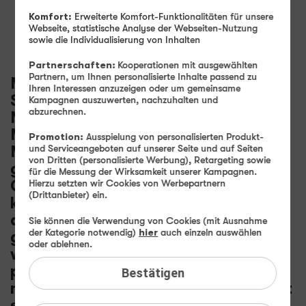
Was bedeutet
refurbished?
Komfort:
Erweiterte Komfort-Funktionalitäten für unsere
Webseite, statistische Analyse der Webseiten-Nutzung
sowie die Individualisierung von Inhalten
Partnerschaften:
Kooperationen mit ausgewählten
Partnern, um Ihnen personalisierte Inhalte passend zu
Mit unseren refurbished
Ihren Interessen anzuzeigen oder um gemeinsame
Smartphones, Tablets und
Kampagnen auszuwerten, nachzuhalten und
abzurechnen.
Notebooks bieten wir Ihnen die
Möglichkeit, hochwertige Original-
Promotion:
Ausspielung von personalisierten Produkt-
Markengeräte zu einem besonders
und Serviceangeboten auf unserer Seite und auf Seiten
von Dritten (personalisierte Werbung), Retargeting sowie
günstigen Preis zu erwerben. Diese
für die Messung der Wirksamkeit unserer Kampagnen.
Geräte wurden von unseren Kunden
Hierzu setzten wir Cookies von Werbepartnern
(Drittanbieter) ein.
kaum oder gar nicht genutzt, und
durch unsere Experten technisch
Sie können die Verwendung von Cookies (mit Ausnahme
der Kategorie notwendig)
hier
auch einzeln auswählen
geprüft und sorgfältig
oder ablehnen.
wiederaufbereitet. Zusätzlich
profitieren Sie bei uns von einer 24-
Bestätigen
monatigen Gewährleistung, doppelt
so lange wie gesetzlich