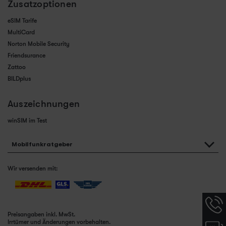
Zusatzoptionen
eSIM Tarife
MultiCard
Norton Mobile Security
Friendsurance
Zattoo
BILDplus
Auszeichnungen
winSIM im Test
Mobilfunkratgeber
Wir versenden mit:
Hotlin
Infor
Preisangaben inkl. MwSt.
werde
Irrtümer und Änderungen vorbehalten.
Chat-