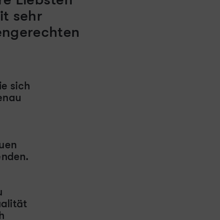
it sehr
iengerechten
ie sich
enau
auen
enden.
u
alität
h