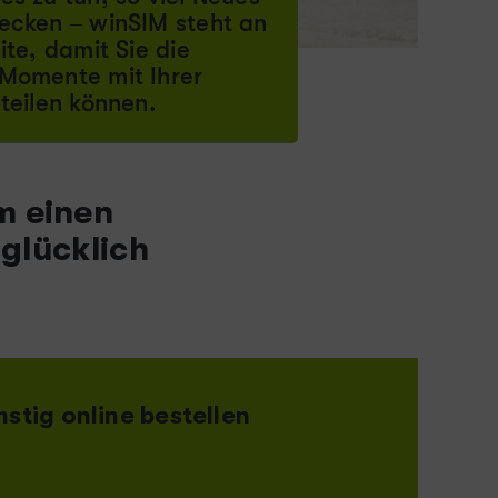
ecken – winSIM steht an
ite, damit Sie die
Momente mit Ihrer
 teilen können.
m einen
 glücklich
stig online bestellen