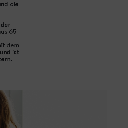
und die
 der
aus 65
mit dem
und ist
tern.