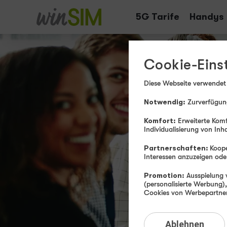
Tarife
Handys
Cookie-Eins
Diese Webseite verwendet
Notwendig:
Zurverfügung
Komfort:
Erweiterte Komf
Individualisierung von Inh
Partnerschaften:
Koope
Interessen anzuzeigen o
Promotion:
Ausspielung v
(personalisierte Werbung)
Cookies von Werbepartnern
Ablehnen