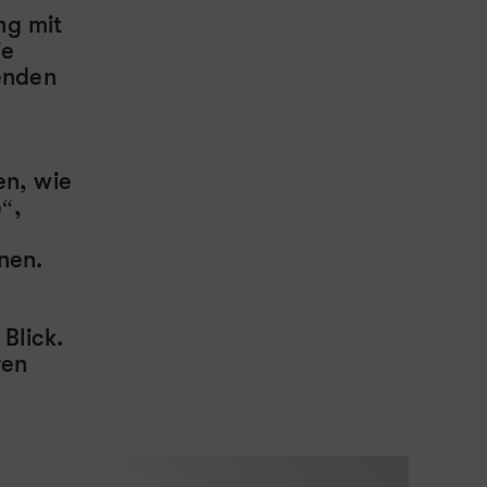
ng mit
ie
enden
en, wie
“,
nen.
 Blick.
ren