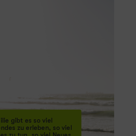
lie gibt es so viel
ndes zu erleben, so viel
es zu tun, so viel Neues