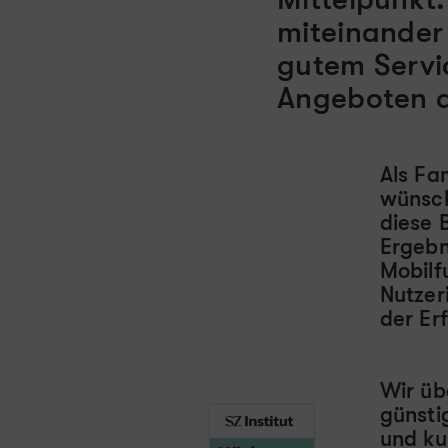
miteinander 
gutem Servi
Angeboten an
Als Fa
wünsch
diese 
Ergebn
Mobilf
Nutzer
der Er
Wir üb
günsti
und ku