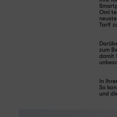
Smartp
Omi te
neuste
Tarif z
Darübe
zum Be
damit 
unbeso
In Ihre
So kan
und di