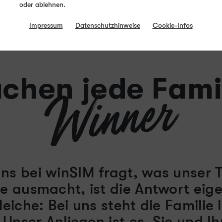
oder ablehnen.
Impressum
Datenschutzhinweise
Cookie-Infos
chen jede Fami
Winner
s bei winSIM fragt, was unser
 ausmacht, ist die Antwort eige
eiche: Bei uns steht die Familie 
 Unser Anliegen ist es, Sie und I