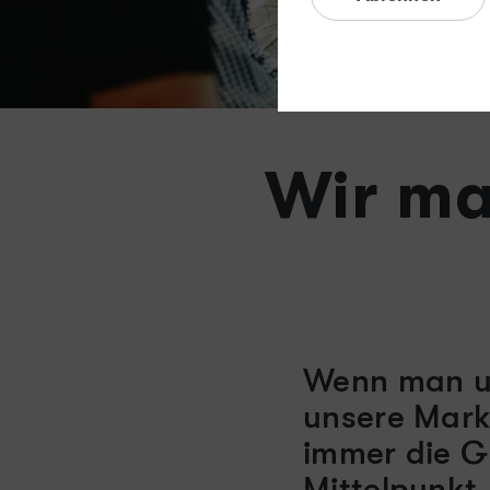
Wir ma
Wenn man un
unsere Marke
immer die Gl
Mittelpunkt.