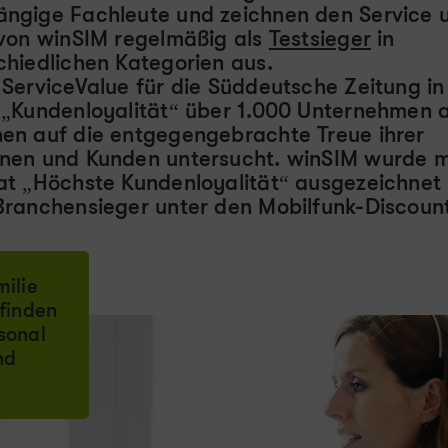
ngige Fachleute und zeichnen den Service 
 von winSIM regelmäßig als
Testsieger
in
chiedlichen Kategorien aus.
 ServiceValue für die Süddeutsche Zeitung in
 „Kundenloyalität“ über 1.000 Unternehmen 
en auf die entgegengebrachte Treue ihrer
nen und Kunden untersucht. winSIM wurde 
at „Höchste Kundenloyalität“ ausgezeichnet 
Branchensieger unter den Mobilfunk-Discoun
ilie
 finden
sonal
nd