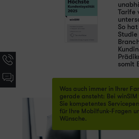
unabhä
Tarife
unters
So hat
Studie
Branch
Kundin
Prädik
Hotline-
somit 
Informationen
werden
Chat-
angezeigt
Informationen
Was auch immer in Ihrer Fam
werden
gerade ansteht: Bei winSIM
angezeigt
Sie kompetentes Serviceper
für Ihre Mobilfunk-Fragen u
Wünsche.