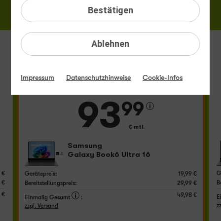
10 GB
30 GB
60 GB
80 GB
Bestätigen
85,99 €
88,99 €
93,99 €
101,99 €
mtl.
mtl.
mtl.
mtl.
Ablehnen
TOP-EMPFEHLUNG
60 GB
Impressum
Datenschutzhinweise
Cookie-Infos
93
99
€ mtl.
Samsung
Galaxy Book6 Ultra 16
 €
G
Gerätepreis:
19,99 €
 €
B
Bereitstellungspreis:
29,99 €
 €
49,98 €
E
Einmalig Gesamt
:
z
zzgl. Versand