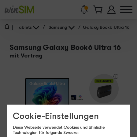
|
Tablets
/
Samsung
/
Galaxy Book6 Ultra 16
Samsung Galaxy Book6 Ultra 16
mit Vertrag
INKLUSIVE
Cookie-Einstellungen
95 - 100
W
USB PD
Diese Webseite verwendet Cookies und ähnliche
Technologien für folgende Zwecke:
Produkt- und Sicherheitsinformationen