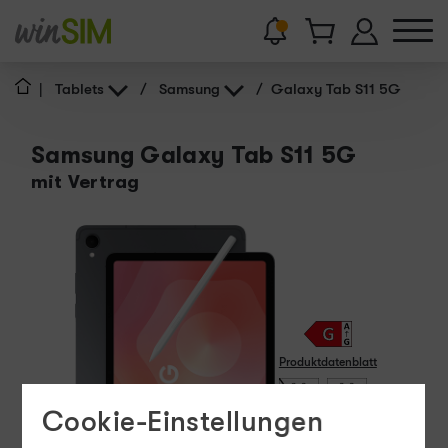
|
Tablets
/
Samsung
/
Galaxy Tab S11 5G
Samsung Galaxy Tab S11 5G
mit Vertrag
Produktdatenblatt
15 - 45
Cookie-Einstellungen
W
USB PD