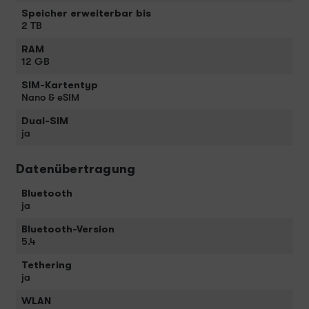
Speicher erweiterbar bis
2 TB
RAM
12 GB
SIM-Kartentyp
Nano & eSIM
Dual-SIM
ja
Datenübertragung
Bluetooth
ja
Bluetooth-Version
5.4
Tethering
ja
WLAN