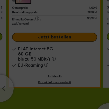
 €
G
Gerätepreis:
1,00 €
 €
B
Bereitstellungspreis:
29,99 €
 €
30,99 €
E
Einmalig Gesamt
:
z
zzgl. Versand
Jetzt bestellen
FLAT
Internet 5G
60 GB
bis zu
50 MBit/s
EU-Roaming
Tarifdetails
Produktinformationsblatt