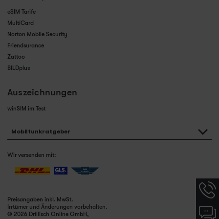
eSIM Tarife
MultiCard
Norton Mobile Security
Friendsurance
Zattoo
BILDplus
Auszeichnungen
winSIM im Test
Mobilfunkratgeber
Wir versenden mit:
Hotlin
Infor
Preisangaben inkl. MwSt.
werde
Irrtümer und Änderungen vorbehalten.
Chat-
angez
© 2026 Drillisch Online GmbH,
Infor