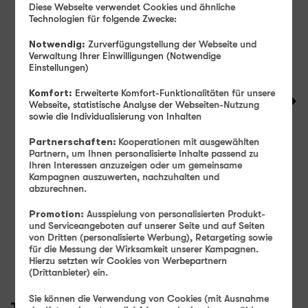
Diese Webseite verwendet Cookies und ähnliche
Technologien für folgende Zwecke:
Notwendig:
Zurverfügungstellung der Webseite und
Verwaltung Ihrer Einwilligungen (Notwendige
Produkt- und Sicherheitsinformationen
Einstellungen)
Komfort:
Erweiterte Komfort-Funktionalitäten für unsere
Webseite, statistische Analyse der Webseiten-Nutzung
sowie die Individualisierung von Inhalten
Partnerschaften:
Kooperationen mit ausgewählten
Farbe -
Gray
Partnern, um Ihnen personalisierte Inhalte passend zu
Ihren Interessen anzuzeigen oder um gemeinsame
Kampagnen auszuwerten, nachzuhalten und
abzurechnen.
Speicher -
128 GB
Promotion:
Ausspielung von personalisierten Produkt-
128 GB
256 GB
und Serviceangeboten auf unserer Seite und auf Seiten
von Dritten (personalisierte Werbung), Retargeting sowie
Verfügbarkeit -
Sofort lieferbar
für die Messung der Wirksamkeit unserer Kampagnen.
Auf Wunsch Handyversicherung ab 3,99 €
Hierzu setzten wir Cookies von Werbepartnern
(Drittanbieter) ein.
Sie können die Verwendung von Cookies (mit Ausnahme