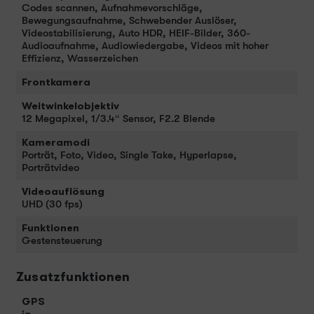
Codes scannen, Aufnahmevorschläge,
Bewegungsaufnahme, Schwebender Auslöser,
Videostabilisierung, Auto HDR, HEIF-Bilder, 360-
Audioaufnahme, Audiowiedergabe, Videos mit hoher
Effizienz, Wasserzeichen
Frontkamera
Weitwinkelobjektiv
12 Megapixel, 1/3.4“ Sensor, F2.2 Blende
Kameramodi
Porträt, Foto, Video, Single Take, Hyperlapse,
Porträtvideo
Videoauflösung
UHD (30 fps)
Funktionen
Gestensteuerung
Zusatzfunktionen
GPS