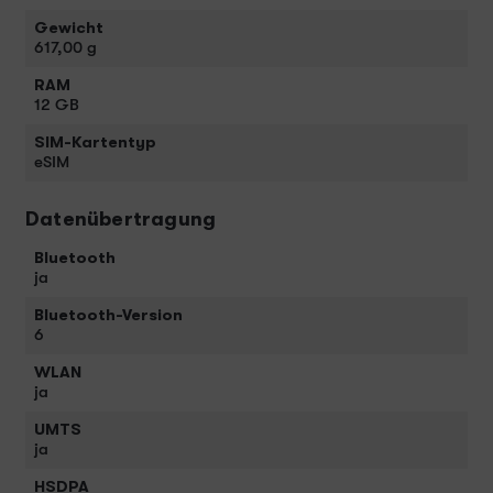
Gewicht
617,00 g
RAM
12 GB
SIM-Kartentyp
eSIM
Datenübertragung
Bluetooth
ja
Bluetooth-Version
6
WLAN
ja
UMTS
ja
HSDPA