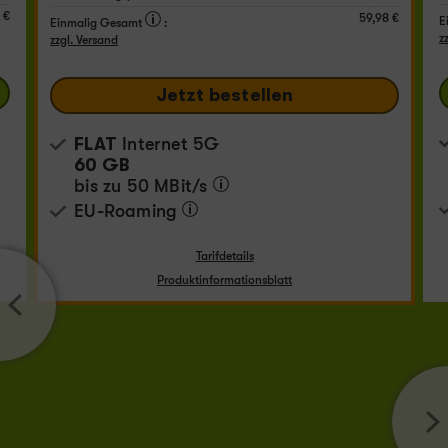
 €
59,98 €
E
Einmalig Gesamt
:
z
zzgl. Versand
Jetzt bestellen
FLAT
Internet 5G
60 GB
bis zu
50 MBit/s
EU-Roaming
Tarifdetails
Produktinformationsblatt