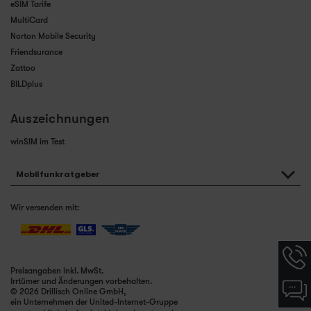
eSIM Tarife
MultiCard
Norton Mobile Security
Friendsurance
Zattoo
BILDplus
Auszeichnungen
winSIM im Test
Mobilfunkratgeber
Wir versenden mit:
Hotlin
Infor
Preisangaben inkl. MwSt.
werde
Irrtümer und Änderungen vorbehalten.
Chat-
angez
© 2026 Drillisch Online GmbH,
Infor
ein Unternehmen der United-Internet-Gruppe
werde