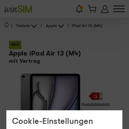
|
Tablets
/
Apple
/
iPad Air 13 (M4)
NEU
Apple iPad Air 13 (M4)
mit Vertrag
Produktdatenblatt
15 - 60
Cookie-Einstellungen
W
USB PD