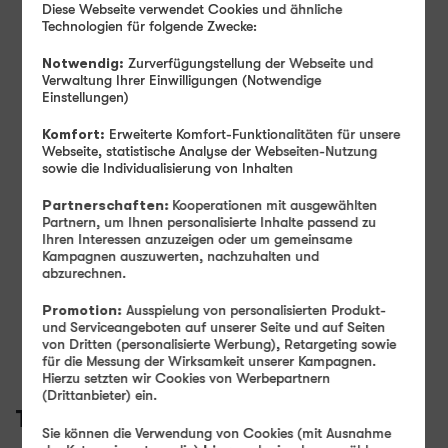
Diese Webseite verwendet Cookies und ähnliche
Technologien für folgende Zwecke:
Produkt- und Sicherheitsinformationen
Notwendig:
Zurverfügungstellung der Webseite und
Verwaltung Ihrer Einwilligungen (Notwendige
Einstellungen)
Komfort:
Erweiterte Komfort-Funktionalitäten für unsere
Webseite, statistische Analyse der Webseiten-Nutzung
sowie die Individualisierung von Inhalten
Farbe -
Space Grau
Partnerschaften:
Kooperationen mit ausgewählten
Partnern, um Ihnen personalisierte Inhalte passend zu
Ihren Interessen anzuzeigen oder um gemeinsame
Speicher -
128 GB
Kampagnen auszuwerten, nachzuhalten und
abzurechnen.
128 GB
256 GB
Promotion:
Ausspielung von personalisierten Produkt-
Verfügbarkeit -
Sofort lieferbar
und Serviceangeboten auf unserer Seite und auf Seiten
von Dritten (personalisierte Werbung), Retargeting sowie
Auf Wunsch Handyversicherung ab 3,99 €
für die Messung der Wirksamkeit unserer Kampagnen.
Hierzu setzten wir Cookies von Werbepartnern
(Drittanbieter) ein.
Tarif auswählen:
Sie können die Verwendung von Cookies (mit Ausnahme