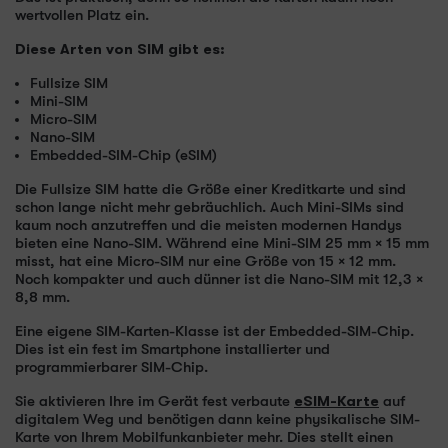
wertvollen Platz ein.
Diese Arten von SIM gibt es:
Fullsize SIM
Mini-SIM
Micro-SIM
Nano-SIM
Embedded-SIM-Chip (eSIM)
Die Fullsize SIM hatte die Größe einer Kreditkarte und sind
schon lange nicht mehr gebräuchlich. Auch Mini-SIMs sind
kaum noch anzutreffen und die meisten modernen Handys
bieten eine Nano-SIM. Während eine Mini-SIM 25 mm × 15 mm
misst, hat eine Micro-SIM nur eine Größe von 15 × 12 mm.
Noch kompakter und auch dünner ist die Nano-SIM mit 12,3 ×
8,8 mm.
Eine eigene SIM-Karten-Klasse ist der Embedded-SIM-Chip.
Dies ist ein fest im Smartphone installierter und
programmierbarer SIM-Chip.
Sie aktivieren Ihre im Gerät fest verbaute
eSIM-Karte
auf
digitalem Weg und benötigen dann keine physikalische SIM-
Karte von Ihrem Mobilfunkanbieter mehr. Dies stellt einen