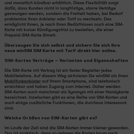
und monatlich kündbar erhältlich. Diese Flexibilität sorgt
dafür, dass Kunden nicht in langfristige, starre Verträge
gezwungen werden, sondern die Freiheit haben, bei Bedarf
problemlos ihren Anbieter oder Tarif zu wechseln. Das
ermöglicht Ihnen, je nach Ihren Bedürfnissen auch eine SIM-
Karte mit kurzer Kündigungsfrist zu bestellen, die einer
Prepaid-SIM-Karte ähnelt.
Überzeugen Sie sich selbst und sichern Sie sich Ihre
neue winSIM SIM Karte mit Tarif direkt hier online.
SIM-Karten Verträge – Varianten und Eigenschaften
Die SIM-Karte mit Vertrag ist ein fester Begleiter jedes
Mobiltelefons. Auf diesem Weg aktivieren Sie winSIM als Ihren
Mobilfunkanbieter
auf Ihrem Smartphone, sind telefonisch
erreichbar und haben Zugang zum Internet. Daher werden
SIM-Karten auch manchmal als Synonym mit einer Handykarte
bezeichnet. Inzwischen gibt es eine Reihe von SIM-Karten und
auch einige zusätzliche Funktionen, die durchaus interessant
sind.
Welche Größen von SIM-Karten gibt es?
Im Laufe der Zeit sind die SIM-Karten immer kleiner geworden.
Das ist praktisch, denn so nehmen die Karten kaum noch