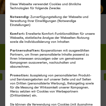
statt
19,99 €
Diese Webseite verwendet Cookies und ähnliche
Jetzt bestellen
Technologien für folgende Zwecke:
Notwendig:
Zurverfügungstellung der Webseite und
Produktinformationsblatt
Verwaltung Ihrer Einwilligungen (Notwendige
Günstige SIM-Karte bei
Einstellungen)
winSIM
Komfort:
Erweiterte Komfort-Funktionalitäten für unsere
Webseite, statistische Analyse der Webseiten-Nutzung
sowie die Individualisierung von Inhalten
Partnerschaften:
Kooperationen mit ausgewählten
Unlimited
10 GB
20 GB
40 GB
60 GB
Partnern, um Ihnen personalisierte Inhalte passend zu
on demand
Ihren Interessen anzuzeigen oder um gemeinsame
6,99 €
8,99 €
10,99 €
14,99 €
19,99 €
mtl.
mtl.
mtl.
mtl.
Kampagnen auszuwerten, nachzuhalten und
mtl.
abzurechnen.
Promotion:
Ausspielung von personalisierten Produkt-
336
3
AKTION
und Serviceangeboten auf unserer Seite und auf Seiten
€
€
von Dritten (personalisierte Werbung), Retargeting sowie
NUR BIS
sparen
s
für die Messung der Wirksamkeit unserer Kampagnen.
100
1
11.08. 11 UHR
Hierzu setzten wir Cookies von Werbepartnern
statt
50
MBit/s
s
40 GB
(Drittanbieter) ein.
3
3
x
x
Sie können die Verwendung von Cookies (mit Ausnahme
10
1