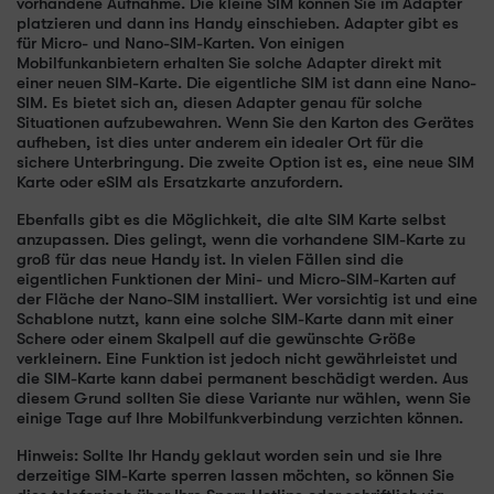
vorhandene Aufnahme. Die kleine SIM können Sie im Adapter
platzieren und dann ins Handy einschieben. Adapter gibt es
für Micro- und Nano-SIM-Karten. Von einigen
Mobilfunkanbietern erhalten Sie solche Adapter direkt mit
einer neuen SIM-Karte. Die eigentliche SIM ist dann eine Nano-
SIM. Es bietet sich an, diesen Adapter genau für solche
Situationen aufzubewahren. Wenn Sie den Karton des Gerätes
aufheben, ist dies unter anderem ein idealer Ort für die
sichere Unterbringung. Die zweite Option ist es, eine neue SIM
Karte oder eSIM als Ersatzkarte anzufordern.
Ebenfalls gibt es die Möglichkeit, die alte SIM Karte selbst
anzupassen. Dies gelingt, wenn die vorhandene SIM-Karte zu
groß für das neue Handy ist. In vielen Fällen sind die
eigentlichen Funktionen der Mini- und Micro-SIM-Karten auf
der Fläche der Nano-SIM installiert. Wer vorsichtig ist und eine
Schablone nutzt, kann eine solche SIM-Karte dann mit einer
Schere oder einem Skalpell auf die gewünschte Größe
verkleinern. Eine Funktion ist jedoch nicht gewährleistet und
die SIM-Karte kann dabei permanent beschädigt werden. Aus
diesem Grund sollten Sie diese Variante nur wählen, wenn Sie
einige Tage auf Ihre Mobilfunkverbindung verzichten können.
Hinweis: Sollte Ihr Handy geklaut worden sein und sie Ihre
derzeitige SIM-Karte sperren lassen möchten, so können Sie