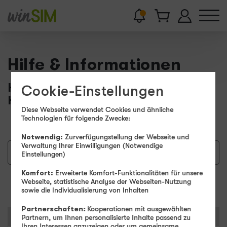
Hilfe & Informationen
Hier finden Sie Wissenswertes und
Cookie-Einstellungen
Hilfestellungen.
Diese Webseite verwendet Cookies und ähnliche
Technologien für folgende Zwecke:
Notwendig:
Zurverfügungstellung der Webseite und
Verwaltung Ihrer Einwilligungen (Notwendige
Einstellungen)
Komfort:
Erweiterte Komfort-Funktionalitäten für unsere
Suchen
Webseite, statistische Analyse der Webseiten-Nutzung
sowie die Individualisierung von Inhalten
Partnerschaften:
Kooperationen mit ausgewählten
Kategorien
Partnern, um Ihnen personalisierte Inhalte passend zu
Ihren Interessen anzuzeigen oder um gemeinsame