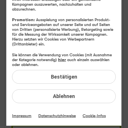
Kampagnen auszuwerten, nachzuhalten und
FAQ: Am häufigsten gesucht
abzurechnen.
Promotion:
Ausspielung von personalisierten Produkt-
Festnetz
und Serviceangeboten auf unserer Seite und auf Seiten
von Dritten (personalisierte Werbung), Retargeting sowie
für die Messung der Wirksamkeit unserer Kampagnen.
Anbieterwechsel
Hierzu setzten wir Cookies von Werbepartnern
(Drittanbieter) ein.
Bestellen
Sie können die Verwendung von Cookies (mit Ausnahme
der Kategorie notwendig)
hier
auch einzeln auswählen
Festnetz-Sperren
oder ablehnen.
Festnetz-Rufnummern
Bestätigen
Festnetz-Verbindungen
Ablehnen
Festnetz-DSL-Störung
Impressum
Datenschutzhinweise
Cookie-Infos
Festnetz-Glasfaser-Störung