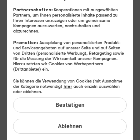
FAQ: Am häufigsten gesucht
Partnerschaften:
Kooperationen mit ausgewählten
Partnern, um Ihnen personalisierte Inhalte passend zu
Ihren Interessen anzuzeigen oder um gemeinsame
Festnetz
Kampagnen auszuwerten, nachzuhalten und
abzurechnen.
Festnetz-Geräte
Promotion:
Ausspielung von personalisierten Produkt-
und Serviceangeboten auf unserer Seite und auf Seiten
von Dritten (personalisierte Werbung), Retargeting sowie
Kundendaten
für die Messung der Wirksamkeit unserer Kampagnen.
Hierzu setzten wir Cookies von Werbepartnern
Mobilfunk
(Drittanbieter) ein.
Sie können die Verwendung von Cookies (mit Ausnahme
BILDplus
der Kategorie notwendig)
hier
auch einzeln auswählen
oder ablehnen.
Drittanbieter
Bestätigen
Mobilfunk-Netz
Ablehnen
Mobilfunk-Tarife