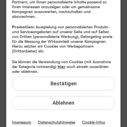
Partnern, um Ihnen personalisierte Inhalte passend zu
Ihren Interessen anzuzeigen oder um gemeinsame
FAQ: Am häufigsten gesucht
Kampagnen auszuwerten, nachzuhalten und
abzurechnen.
Festnetz
Promotion:
Ausspielung von personalisierten Produkt-
und Serviceangeboten auf unserer Seite und auf Seiten
Festnetz-Geräte
von Dritten (personalisierte Werbung), Retargeting sowie
für die Messung der Wirksamkeit unserer Kampagnen.
Hierzu setzten wir Cookies von Werbepartnern
Kundendaten
(Drittanbieter) ein.
Adresse
Sie können die Verwendung von Cookies (mit Ausnahme
der Kategorie notwendig)
hier
auch einzeln auswählen
oder ablehnen.
Anschlussadresse
Bestätigen
Bankdaten
Ablehnen
Cookie-Einstellungen
Datenauskunft
Impressum
Datenschutzhinweise
Cookie-Infos