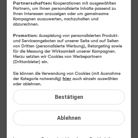
Partnerschaften:
Kooperationen mit ausgewählten
FAQ: Am häufigsten gesucht
Partnern, um Ihnen personalisierte Inhalte passend zu
Ihren Interessen anzuzeigen oder um gemeinsame
Kampagnen auszuwerten, nachzuhalten und
Festnetz
abzurechnen.
Promotion:
Ausspielung von personalisierten Produkt-
Festnetz-Geräte
und Serviceangeboten auf unserer Seite und auf Seiten
von Dritten (personalisierte Werbung), Retargeting sowie
für die Messung der Wirksamkeit unserer Kampagnen.
Kundendaten
Hierzu setzten wir Cookies von Werbepartnern
(Drittanbieter) ein.
Mobilfunk
Sie können die Verwendung von Cookies (mit Ausnahme
der Kategorie notwendig)
hier
auch einzeln auswählen
BILDplus
oder ablehnen.
Bestätigen
Drittanbieter
Mobilfunk-Netz
Ablehnen
Mobilfunk-Tarife