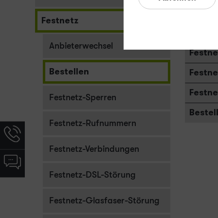
Festne
Festnetz
Festne
Anbieterwechsel
Festne
Bestellen
Festne
Festne
Festnetz-Sperren
Bestel
Festnetz-Rufnummern
Hotline-
Informationen
Festnetz-Verbindungen
werden
Chat-
angezeigt
Informationen
Festnetz-DSL-Störung
werden
angezeigt
Festnetz-Glasfaser-Störung