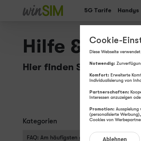
Tarife
Handys
Cookie-Eins
Hilfe & Info
Diese Webseite verwendet
Notwendig:
Zurverfügung
Hier finden Sie Wissenswe
Komfort:
Erweiterte Komf
Individualisierung von Inh
Partnerschaften:
Koope
Interessen anzuzeigen o
Promotion:
Ausspielung v
(personalisierte Werbung)
Kategorien
Bestel
Cookies von Werbepartnern
Ansch
FAQ: Am häufigsten gesucht
Ablehnen