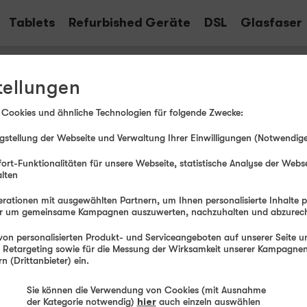
Tablets
Refurbished Geräte
DSL
Glasfaser
tellungen
rmationen
 Cookies und ähnliche Technologien für folgende Zwecke:
stellung der Webseite und Verwaltung Ihrer Einwilligungen (Notwendige
rtes und Hilfestellungen.
ort-Funktionalitäten für unsere Webseite, statistische Analyse der Webs
alten
rationen mit ausgewählten Partnern, um Ihnen personalisierte Inhalte 
der um gemeinsame Kampagnen auszuwerten, nachzuhalten und abzurec
on personalisierten Produkt- und Serviceangeboten auf unserer Seite un
, Retargeting sowie für die Messung der Wirksamkeit unserer Kampagnen.
len
 (Drittanbieter) ein.
Sie können die Verwendung von Cookies (mit Ausnahme
lussadresse
der Kategorie notwendig)
hier
auch einzeln auswählen