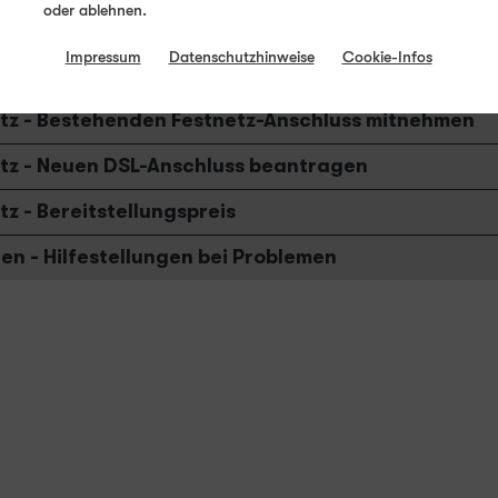
oder ablehnen.
tz - DSL-Verfügbarkeits-Check
Impressum
Datenschutzhinweise
Cookie-Infos
tz - DSL-Router
tz - Bestehenden Festnetz-Anschluss mitnehmen
tz - Neuen DSL-Anschluss beantragen
tz - Bereitstellungspreis
len - Hilfestellungen bei Problemen