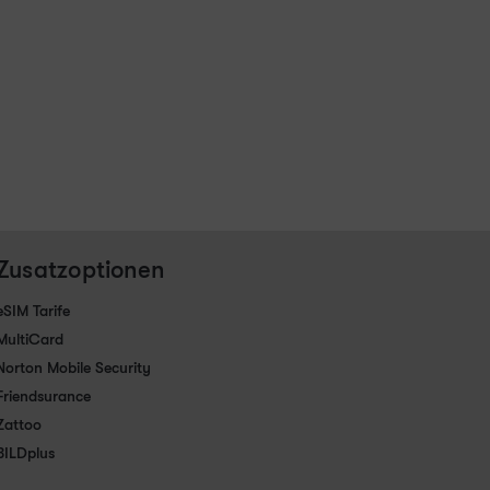
Zusatzoptionen
eSIM Tarife
MultiCard
Norton Mobile Security
Friendsurance
Zattoo
BILDplus