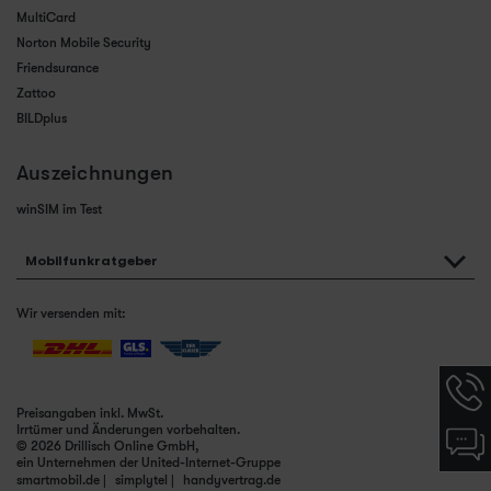
MultiCard
Norton Mobile Security
Friendsurance
Zattoo
BILDplus
Auszeichnungen
winSIM im Test
Mobilfunkratgeber
Wir versenden mit:
Hotlin
Infor
Preisangaben inkl. MwSt.
werde
Irrtümer und Änderungen vorbehalten.
Chat-
angez
© 2026 Drillisch Online GmbH,
Infor
ein Unternehmen der United-Internet-Gruppe
werde
smartmobil.de
simplytel
handyvertrag.de