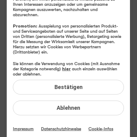
Ihren Interessen anzuzeigen oder um gemeinsame
FAQ: Am häufigsten gesucht
Kampagnen auszuwerten, nachzuhalten und
abzurechnen.
Festnetz
Promotion:
Ausspielung von personalisierten Produkt-
und Serviceangeboten auf unserer Seite und auf Seiten
von Dritten (personalisierte Werbung), Retargeting sowie
Anbieterwechsel
für die Messung der Wirksamkeit unserer Kampagnen.
Hierzu setzten wir Cookies von Werbepartnern
Bestellen
(Drittanbieter) ein.
Sie können die Verwendung von Cookies (mit Ausnahme
Festnetz-Sperren
der Kategorie notwendig)
hier
auch einzeln auswählen
oder ablehnen.
Festnetz-Rufnummern
Bestätigen
Festnetz-Verbindungen
Ablehnen
Festnetz-DSL-Störung
Festnetz-Glasfaser-Störung
Impressum
Datenschutzhinweise
Cookie-Infos