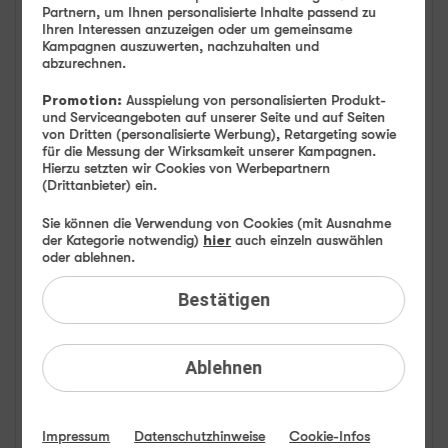
Partnern, um Ihnen personalisierte Inhalte passend zu
FAQ: Am häufigsten gesucht
Ihren Interessen anzuzeigen oder um gemeinsame
Kampagnen auszuwerten, nachzuhalten und
abzurechnen.
Festnetz
Promotion:
Ausspielung von personalisierten Produkt-
und Serviceangeboten auf unserer Seite und auf Seiten
Festnetz-Geräte
von Dritten (personalisierte Werbung), Retargeting sowie
für die Messung der Wirksamkeit unserer Kampagnen.
Hierzu setzten wir Cookies von Werbepartnern
Kundendaten
(Drittanbieter) ein.
Mobilfunk
Sie können die Verwendung von Cookies (mit Ausnahme
der Kategorie notwendig)
hier
auch einzeln auswählen
oder ablehnen.
BILDplus
Bestätigen
Drittanbieter
Mobilfunk-Netz
Ablehnen
Mobilfunk-Tarife
Impressum
Datenschutzhinweise
Cookie-Infos