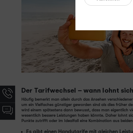
Der Tarifwechsel – wann lohnt sic
Hotline-
Informationen
Häufig bemerkt man allein durch das Ansehen verschiedene
werden
um ein Vielfaches günstiger geworden sind als dies früher de
Chat-
wird einem spätestens dann bewusst, dass man eigentlich vie
angezeigt
Informationen
wesentlich bessere Leistungen haben könnte. Daher lohnt sic
Punkte zutrifft oder im Idealfall eine Kombination aus beiden
werden
angezeigt
Es gibt einen Handytarife mit gleichen Lei