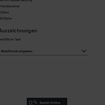
Norton Mobile Security
Friendsurance
Zattoo
BILDplus
Auszeichnungen
winSIM im Test
Mobilfunkratgeber
Bestell-Hotline