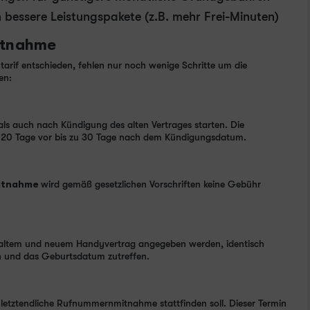
 bessere Leistungspakete (z.B. mehr Frei-Minuten)
itnahme
arif entschieden, fehlen nur noch wenige Schritte um die
en:
ls auch nach Kündigung des alten Vertrages starten. Die
: 120 Tage vor bis zu 30 Tage nach dem Kündigungsdatum.
itnahme
wird gemäß gesetzlichen Vorschriften keine Gebühr
ei altem und neuem Handyvertrag angegeben werden, identisch
n und das Geburtsdatum zutreffen.
 letztendliche Rufnummernmitnahme stattfinden soll. Dieser Termin