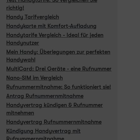
richtig!
Handy Tarifvergleich
Handykarte mit Komfort-Aufladung
Handytarife Vergleich - Ideal für jeden
Handynutzer
Mein Handy: Überlegungen zur perfekten
Handywahl
MultiCard: Drei Geräte - eine Rufnummer
Nano-SIM im Vergleich
Rufnummermitnahme: So funktioniert sie!
Antrag Rufnummernmitnahme
Handyvertrag kündigen & Rufnummer
mitnehmen
Handyvertrag Rufnummernmitnahme
Kündigung Handyvertrag mit
Rufnummernmitnahme