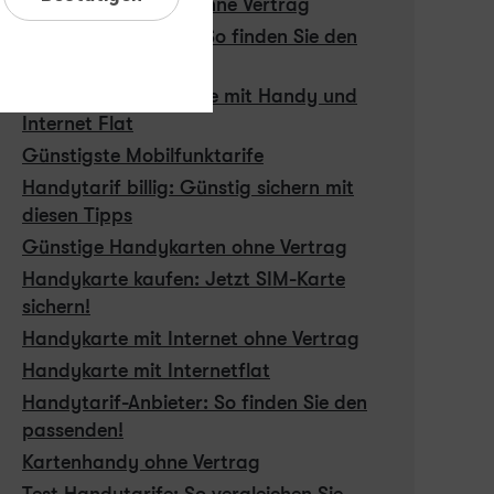
Billige Handytarife ohne Vertrag
Billige Tablet Tarife: So finden Sie den
passenden!
Günstige Handytarife mit Handy und
Internet Flat
Günstigste Mobilfunktarife
Handytarif billig: Günstig sichern mit
diesen Tipps
Günstige Handykarten ohne Vertrag
Handykarte kaufen: Jetzt SIM-Karte
sichern!
Handykarte mit Internet ohne Vertrag
Handykarte mit Internetflat
Handytarif-Anbieter: So finden Sie den
passenden!
Kartenhandy ohne Vertrag
Test Handytarife: So vergleichen Sie