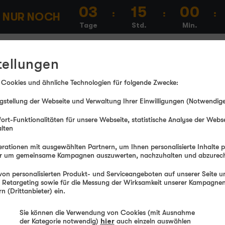
03
15
00
:
:
:
N
NUR NOCH
Tage
Std.
Min.
Tablets
Refurbished Geräte
DSL
Glasfaser
tellungen
 Cookies und ähnliche Technologien für folgende Zwecke:
stellung der Webseite und Verwaltung Ihrer Einwilligungen (Notwendige
mern Mitnahme
? Durch diese sogar im
n sich bei einem Wechsel zu einem neuen Handytarif nicht nur
ort-Funktionalitäten für unsere Webseite, statistische Analyse der Webs
und Unannehmlichkeiten die bei einem Rufnummernwechsel
alten
rationen mit ausgewählten Partnern, um Ihnen personalisierte Inhalte 
der um gemeinsame Kampagnen auszuwerten, nachzuhalten und abzurec
336
on personalisierten Produkt- und Serviceangeboten auf unserer Seite un
AKTION
, Retargeting sowie für die Messung der Wirksamkeit unserer Kampagnen.
€
 (Drittanbieter) ein.
sparen
NUR BIS 11.08. 11 UHR
100
40 GB
Sie können die Verwendung von Cookies (mit Ausnahme
statt
50
MBit/s
der Kategorie notwendig)
hier
auch einzeln auswählen