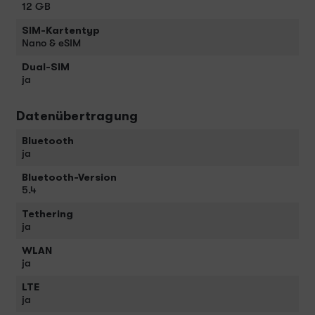
12 GB
SIM-Kartentyp
Nano & eSIM
Dual-SIM
ja
Datenübertragung
Bluetooth
ja
Bluetooth-Version
5.4
Tethering
ja
WLAN
ja
LTE
ja