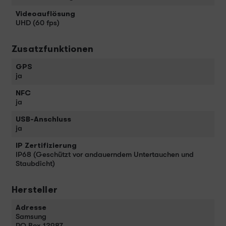
Videoauflösung
UHD (60 fps)
Zusatzfunktionen
GPS
ja
NFC
ja
USB-Anschluss
ja
IP Zertifizierung
IP68 (Geschützt vor andauerndem Untertauchen und
Staubdicht)
Hersteller
Adresse
Samsung
PO Box 12987