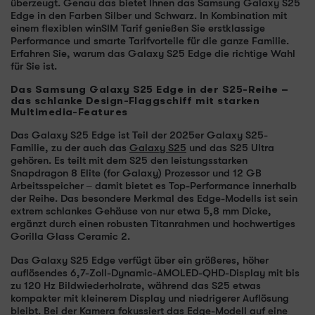
überzeugt. Genau das bietet Ihnen das Samsung Galaxy S25
Edge in den Farben Silber und Schwarz. In Kombination mit
einem flexiblen winSIM Tarif genießen Sie erstklassige
Performance und smarte Tarifvorteile für die ganze Familie.
Erfahren Sie, warum das Galaxy S25 Edge die richtige Wahl
für Sie ist.
Das Samsung Galaxy S25 Edge in der S25-Reihe –
das schlanke Design-Flaggschiff mit starken
Multimedia-Features
Das Galaxy S25 Edge ist Teil der 2025er Galaxy S25-
Familie, zu der auch das
Galaxy S25
und das S25 Ultra
gehören. Es teilt mit dem S25 den leistungsstarken
Snapdragon 8 Elite (for Galaxy) Prozessor und 12 GB
Arbeitsspeicher – damit bietet es Top-Performance innerhalb
der Reihe. Das besondere Merkmal des Edge-Modells ist sein
extrem schlankes Gehäuse von nur etwa 5,8 mm Dicke,
ergänzt durch einen robusten Titanrahmen und hochwertiges
Gorilla Glass Ceramic 2.
Das Galaxy S25 Edge verfügt über ein größeres, höher
auflösendes 6,7-Zoll-Dynamic-AMOLED-QHD-Display mit bis
zu 120 Hz Bildwiederholrate, während das S25 etwas
kompakter mit kleinerem Display und niedrigerer Auflösung
bleibt. Bei der Kamera fokussiert das Edge-Modell auf eine