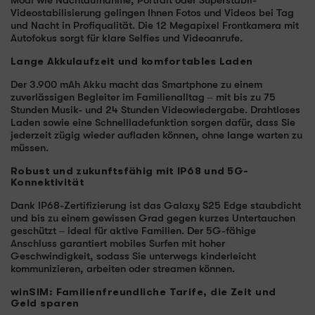
Modi wie Nachtaufnahme, Portrait oder Superstabil-
Videostabilisierung gelingen Ihnen Fotos und Videos bei Tag
und Nacht in Profiqualität. Die 12 Megapixel Frontkamera mit
Autofokus sorgt für klare Selfies und Videoanrufe.
Lange Akkulaufzeit und komfortables Laden
Der 3.900 mAh Akku macht das Smartphone zu einem
zuverlässigen Begleiter im Familienalltag – mit bis zu 75
Stunden Musik- und 24 Stunden Videowiedergabe. Drahtloses
Laden sowie eine Schnellladefunktion sorgen dafür, dass Sie
jederzeit zügig wieder aufladen können, ohne lange warten zu
müssen.
Robust und zukunftsfähig mit IP68 und 5G-
Konnektivität
Dank IP68-Zertifizierung ist das Galaxy S25 Edge staubdicht
und bis zu einem gewissen Grad gegen kurzes Untertauchen
geschützt – ideal für aktive Familien. Der 5G-fähige
Anschluss garantiert mobiles Surfen mit hoher
Geschwindigkeit, sodass Sie unterwegs kinderleicht
kommunizieren, arbeiten oder streamen können.
winSIM: Familienfreundliche Tarife, die Zeit und
Geld sparen