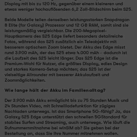
Display mit bis zu 120 Hz, gegenüber einem kleineren und
etwas weniger hochauflösenden 6,2 Zoll-Bildschirm beim S25.
Beide Modelle teilen denselben leistungsstarken Snapdragon
8 Elite (for Galaxy) Prozessor und 12 GB RAM, somit sind sie
leistungsmäßig vergleichbar. Die 200-Megapixel-
Hauptkamera des S25 Edge liefert besonders detailreiche
Fotos, während das S25 zusätzlich ein Teleobjektiv mit
besserem optischem Zoom bietet. Der Akku des Edge misst
rund 3.900 mAh, der des S25 etwa 4.000 mAh – dadurch ist
die Laufzeit des S25 leicht länger. Das S25 Edge ist die
Premium-Wahl für Nutzer, die größtes Display, edles Design
und starkes Kamera-Setup möchten; das S25 ist der
vielseitige Allrounder mit besserer Akkulaufzeit und
Zoommöglichkeiten.
Wie lange hält der Akku im Familienalltag?
Der 3.900 mAh Akku ermöglicht bis zu 75 Stunden Musik und
24 Stunden Video, mit Schnellladefunktion für zügiges
Nachladen unterwegs. Ist das Smartphone 5G-fähig? Ja, das
Galaxy S25 Edge unterstützt den schnellen 5GStandard für
stabiles Surfen und Streaming, auch unterwegs. Wie läuft die
Rufnummernmitnahme bei winSIM ab? Sie geben bei der
Bestellung an, dass Sie Ihre Nummer mitnehmen wollen.