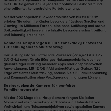
mit HDR. So genießen Sie jederzeit optimale Lesbarkeit und
eine brillante, kontrastreiche Farbdarstellung.
Mit der verdoppelten Bildwiederholrate von bis zu 120 Hz
erleben Sie oder Ihre Kinder besonders flüssiges Scrollen und
Gaming. 16 Millionen Farben, eine hohe Auflösung und starke
Spitzenhelligkeit lassen Ihre Inhalte besonders scharf, brillant
und lebendig erscheinen.
Schneller Snapdragon 8 Elite for Galaxy Prozessor
für reibungsloses Multitasking
Der leistungsstarke Octa-Core Prozessor (2x 4,47 GHz + 6x
3,5 GHz) sorgt für ein flüssiges Nutzungserlebnis, auch bei
gleichzeitiger Nutzung mehrerer Apps oder anspruchsvollen
Anwendungen. Mit 12 GB RAM unterstützt das Galaxy S25
Edge effizientes Multitasking, sodass Sie z.B. Familienplanung
und Kommunikation ohne Verzögerungen managen können.
Beeindruckende Kamera für perfekte
Familienmomente
Mit der 200 Megapixel Hauptkamera fangen Sie jeden
Moment mit atemberaubender Schärfe ein. Unterstützt von
Weitwinkel- und Telezoomobjektiven sowie speziellen Kamera-