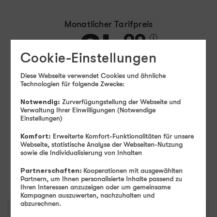
Monatlicher Tarifpreis
34
99
Cookie-Einstellungen
Ab
€ mtl.
Einmaliger Gerätepreis
ab: 1,– €
Diese Webseite verwendet Cookies und ähnliche
Technologien für folgende Zwecke:
Farbe
-
Jet Black
Notwendig:
Zurverfügungstellung der Webseite und
Verwaltung Ihrer Einwilligungen (Notwendige
Einstellungen)
Speicher
-
256 GB
256 GB
Komfort:
Erweiterte Komfort-Funktionalitäten für unsere
Webseite, statistische Analyse der Webseiten-Nutzung
sowie die Individualisierung von Inhalten
Weiter
Partnerschaften:
Kooperationen mit ausgewählten
Partnern, um Ihnen personalisierte Inhalte passend zu
Ihren Interessen anzuzeigen oder um gemeinsame
Kampagnen auszuwerten, nachzuhalten und
abzurechnen.