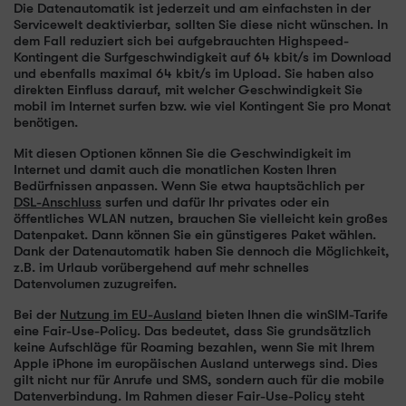
Die Datenautomatik ist jederzeit und am einfachsten in der
Servicewelt deaktivierbar, sollten Sie diese nicht wünschen. In
dem Fall reduziert sich bei aufgebrauchten Highspeed-
Kontingent die Surfgeschwindigkeit auf 64 kbit/s im Download
und ebenfalls maximal 64 kbit/s im Upload. Sie haben also
direkten Einfluss darauf, mit welcher Geschwindigkeit Sie
mobil im Internet surfen bzw. wie viel Kontingent Sie pro Monat
benötigen.
Mit diesen Optionen können Sie die Geschwindigkeit im
Internet und damit auch die monatlichen Kosten Ihren
Bedürfnissen anpassen. Wenn Sie etwa hauptsächlich per
DSL-Anschluss
surfen und dafür Ihr privates oder ein
öffentliches WLAN nutzen, brauchen Sie vielleicht kein großes
Datenpaket. Dann können Sie ein günstigeres Paket wählen.
Dank der Datenautomatik haben Sie dennoch die Möglichkeit,
z.B. im Urlaub vorübergehend auf mehr schnelles
Datenvolumen zuzugreifen.
Bei der
Nutzung im EU-Ausland
bieten Ihnen die winSIM-Tarife
eine Fair-Use-Policy. Das bedeutet, dass Sie grundsätzlich
keine Aufschläge für Roaming bezahlen, wenn Sie mit Ihrem
Apple iPhone im europäischen Ausland unterwegs sind. Dies
gilt nicht nur für Anrufe und SMS, sondern auch für die mobile
Datenverbindung. Im Rahmen dieser Fair-Use-Policy steht