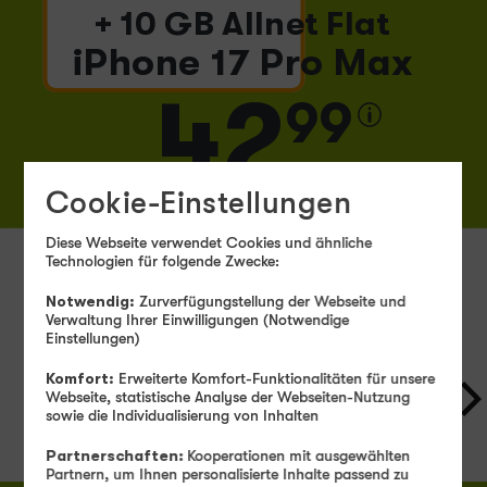
+ 10 GB Allnet Flat
iPhone 17
Pro Max
42
99
ab
€ mtl.
Cookie-Einstellungen
Zum Angebot
Diese Webseite verwendet Cookies und ähnliche
Technologien für folgende Zwecke:
Notwendig:
Zurverfügungstellung der Webseite und
Verwaltung Ihrer Einwilligungen (Notwendige
Apple iPhones mit Vertrag
Einstellungen)
Komfort:
Erweiterte Komfort-Funktionalitäten für unsere
Webseite, statistische Analyse der Webseiten-Nutzung
sowie die Individualisierung von Inhalten
Alle Filter
Partnerschaften:
Kooperationen mit ausgewählten
Partnern, um Ihnen personalisierte Inhalte passend zu