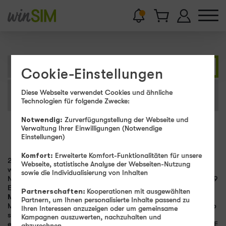
Presse­bereich
Presse­mitteilungen
Cookie-Einstellungen
Download-/
Diese Webseite verwendet Cookies und ähnliche
Presse­verteiler
Medien-Center
Technologien für folgende Zwecke:
Notwendig:
Zurverfügungstellung der Webseite und
Verwaltung Ihrer Einwilligungen (Notwendige
Einstellungen)
2026
Archiv
Komfort:
Erweiterte Komfort-Funktionalitäten für unsere
21.03.2023
Webseite, statistische Analyse der Webseiten-Nutzung
winSIM
sowie die Individualisierung von Inhalten
Neue Aktionstarife bei winSIM: LTE-Vertrag mit 16 GB für 10,99
EUR pro Monat
Partnerschaften:
Kooperationen mit ausgewählten
Maintal, 21. März 2023.
Die Familienmarke winSIM macht
Partnern, um Ihnen personalisierte Inhalte passend zu
Mobilfunkkundinnen und -kunden ein besonderes Angebot: Ab
Ihren Interessen anzuzeigen oder um gemeinsame
sofort ist der Tarif LTE All 16 GB für 10,99 EUR monatlich
Kampagnen auszuwerten, nachzuhalten und
erhältlich. Als weiteren Aktionstarif bietet winSIM den Tarif LTE
abzurechnen.