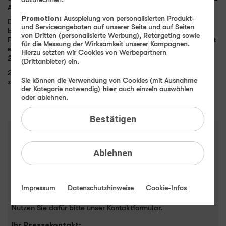
All 50 GB für 24,99 EUR statt 29,99 EUR monatlich an.
Promotion:
Ausspielung von personalisierten Produkt-
Die Aktionstarife von winSIM enthalten neben dem
und Serviceangeboten auf unserer Seite und auf Seiten
beschriebenen Datenvolumen von 16 GB bzw. 50 GB eine
von Dritten (personalisierte Werbung), Retargeting sowie
Flatrate zum Telefonieren und SMS-Schreiben. EU-Roaming ist
für die Messung der Wirksamkeit unserer Kampagnen.
ebenfalls inklusive. Die Aktionstarife sind bei winSIM bis zum
Hierzu setzten wir Cookies von Werbepartnern
28. März 2023 um 11 Uhr verfügbar.
(Drittanbieter) ein.
20230321_winSIM_Aktionstarife.pdf
Sie können die Verwendung von Cookies (mit Ausnahme
zurück
der Kategorie notwendig)
hier
auch einzeln auswählen
oder ablehnen.
Bestätigen
Pressekontakt
Sie sind von der Presse?
Ablehnen
Dann wenden Sie sich mit Ihren Fragen rund um winSIM
bitte an die Presseabteilung.
Impressum
Datenschutzhinweise
Cookie-Infos
Bitte haben Sie Verständnis, dass die Presseabteilung
grundsätzlich keine Endkundenanfragen beantwortet.
Nutzen Sie dafür bitte unser
Kontaktformular
.
Ihr Pressekontakt: