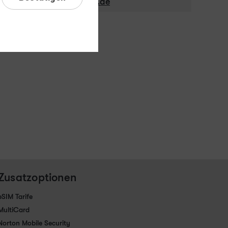
E-Mail:
presse@winSIM.de
Zusatzoptionen
eSIM Tarife
MultiCard
Norton Mobile Security