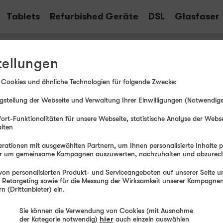
Tablets
Refurbished Geräte
DSL
Glasfaser
tellungen
Download-/
Presse­verteiler
Medien-Center
 Cookies und ähnliche Technologien für folgende Zwecke:
stellung der Webseite und Verwaltung Ihrer Einwilligungen (Notwendige
ort-Funktionalitäten für unsere Webseite, statistische Analyse der Webs
alten
 die ganze Familie: 18 GB für 12,99 EUR und 10 GB
rationen mit ausgewählten Partnern, um Ihnen personalisierte Inhalte 
der um gemeinsame Kampagnen auszuwerten, nachzuhalten und abzurec
ie Mobilfunkmarke winSIM bietet Aktionstarife für
on personalisierten Produkt- und Serviceangeboten auf unserer Seite un
llen Aktionszeitraum gibt es den Tarif LTE All 7 + 3
, Retargeting sowie für die Messung der Wirksamkeit unserer Kampagnen.
iese Option mit insgesamt 10 GB ist ideal für
 (Drittanbieter) ein.
, die einen durchschnittlichen Verbrauch an
. Wer das Smartphone unterwegs oder außerhalb
Sie können die Verwendung von Cookies (mit Ausnahme
der Kategorie notwendig)
hier
auch einzeln auswählen
er nutzt, kommt mit dem Aktionstarif LTE All 7 + 11