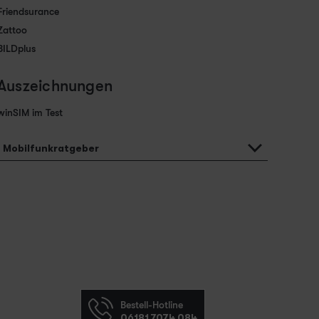
Friendsurance
Zattoo
BILDplus
Auszeichnungen
winSIM im Test
Mobilfunkratgeber
Bestell-Hotline
06181 7074 084