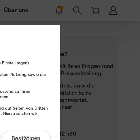
Über uns
Pressekontakt
Sie sind von der Presse?
 Einstellungen)
Dann wenden Sie sich mit Ihren Fragen rund
um winSIM bitte an die Presseabteilung.
eiten-Nutzung sowie die
Bitte haben Sie Verständnis, dass die
passend zu Ihren
Presseabteilung grundsätzlich keine
hnen.
Endkundenanfragen beantwortet.
Nutzen Sie dafür bitte unser
d auf Seiten von Dritten
 Hierzu setzten wir
Kontaktformular
.
Ihr Pressekontakt:
Presse-Hotline: 06181 412 480
Bestätigen