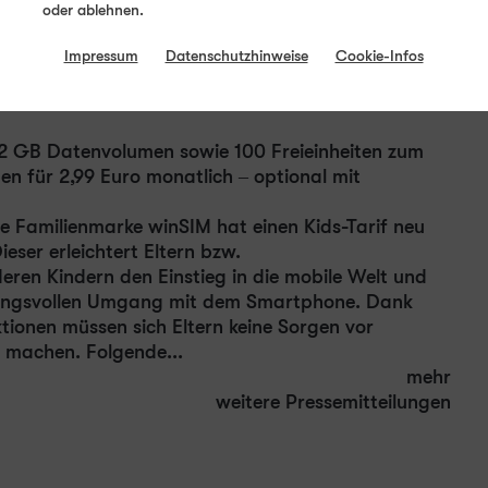
oder ablehnen.
Impressum
Datenschutzhinweise
Cookie-Infos
 2 GB Datenvolumen sowie 100 Freieinheiten zum
en für 2,99 Euro monatlich – optional mit
ie Familienmarke winSIM hat einen Kids-Tarif neu
eser erleichtert Eltern bzw.
eren Kindern den Einstieg in die mobile Welt und
tungsvollen Umgang mit dem Smartphone. Dank
ktionen müssen sich Eltern keine Sorgen vor
n machen. Folgende...
mehr
weitere Pressemitteilungen