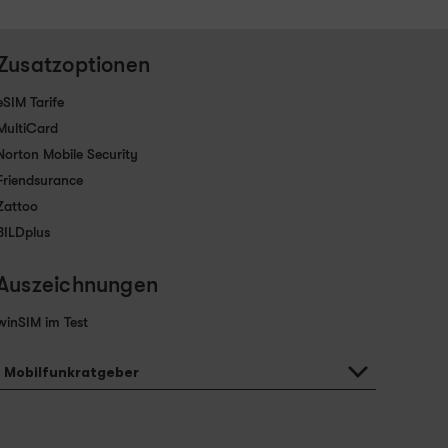
Zusatzoptionen
eSIM Tarife
MultiCard
Norton Mobile Security
Friendsurance
Zattoo
BILDplus
Auszeichnungen
winSIM im Test
Mobilfunkratgeber