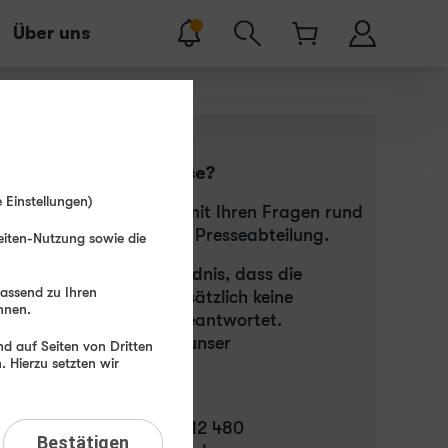
Über uns
Pressekontakt
Sie sind von der Presse?
 Einstellungen)
Dann wenden Sie sich mit Ihren Fragen rund
um winSIM bitte an die Presseabteilung.
eiten-Nutzung sowie die
Bitte haben Sie Verständnis, dass die
passend zu Ihren
Presseabteilung grundsätzlich keine
hnen.
Endkundenanfragen beantwortet.
Nutzen Sie dafür bitte unser
d auf Seiten von Dritten
 Hierzu setzten wir
Kontaktformular
.
Ihr Pressekontakt:
Presse-Hotline: 06181 412 480
Bestätigen