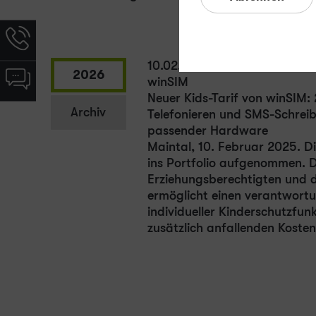
Hotline-
Informationen
werden
10.02.2025
Chat-
2026
angezeigt
winSIM
Informationen
Neuer Kids-Tarif von winSIM:
werden
Archiv
Telefonieren und SMS-Schreib
angezeigt
passender Hardware
Maintal, 10. Februar 2025. D
ins Portfolio aufgenommen. Di
Erziehungsberechtigten und d
ermöglicht einen verantwor
individueller Kinderschutzfun
zusätzlich anfallenden Koste