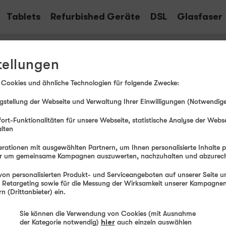
Tablets
Refurbished Geräte
DSL
Glasfaser
tellungen
Download-/
Presse­verteiler
Medien-Center
 Cookies und ähnliche Technologien für folgende Zwecke:
stellung der Webseite und Verwaltung Ihrer Einwilligungen (Notwendige
eich von winSIM
ort-Funktionalitäten für unsere Webseite, statistische Analyse der Webs
alten
 unsere aktuellen Pressemitteilungen in
erial zum honorarfreien Download sowie Ihren
rationen mit ausgewählten Partnern, um Ihnen personalisierte Inhalte 
der um gemeinsame Kampagnen auszuwerten, nachzuhalten und abzurec
IM.
on personalisierten Produkt- und Serviceangeboten auf unserer Seite un
ife, Aktionen und Services informiert werden?
, Retargeting sowie für die Messung der Wirksamkeit unserer Kampagnen.
 und tragen Sie sich in unseren Presseverteiler ein.
 (Drittanbieter) ein.
erster Hand.
Sie können die Verwendung von Cookies (mit Ausnahme
der Kategorie notwendig)
hier
auch einzeln auswählen