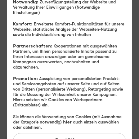
Notwendig:
Zurverfügungstellung der Webseite und
Sofort lieferbar
Verwaltung Ihrer Einwilligungen (Notwendige
Einstellungen)
Monatlicher Tarifpreis
Komfort:
Erweiterte Komfort-Funktionalitäten für unsere
16
Webseite, statistische Analyse der Webseiten-Nutzung
99
sowie die Individualisierung von Inhalten
Partnerschaften:
Kooperationen mit ausgewählten
Ab
€ mtl.
Partnern, um Ihnen personalisierte Inhalte passend zu
Einmaliger Gerätepreis
ab: 1,– €
Ihren Interessen anzuzeigen oder um gemeinsame
Kampagnen auszuwerten, nachzuhalten und
Farbe
-
Violet
abzurechnen.
Promotion:
Ausspielung von personalisierten Produkt-
und Serviceangeboten auf unserer Seite und auf Seiten
Speicher
-
256 GB
von Dritten (personalisierte Werbung), Retargeting sowie
256 GB
für die Messung der Wirksamkeit unserer Kampagnen.
Hierzu setzten wir Cookies von Werbepartnern
(Drittanbieter) ein.
Weiter
Sie können die Verwendung von Cookies (mit Ausnahme
der Kategorie notwendig)
hier
auch einzeln auswählen
oder ablehnen.