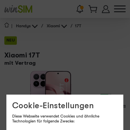
|
Handys
/
Xiaomi
/
17T
NEU
Xiaomi 17T
mit Vertrag
Cookie-Einstellungen
Produktdatenblatt
Diese Webseite verwendet Cookies und ähnliche
10 - 50
Technologien für folgende Zwecke:
W
USB PD