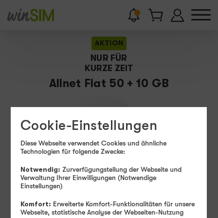
360
AKTION
€
NUR FÜR
sparen
100
KURZE ZEIT
statt
50
MBit/s
Allnet Flat 50 + 10 GB
3
x
10
GB
gratis
Cookie-Einstellungen
Diese Webseite verwendet Cookies und ähnliche
Technologien für folgende Zwecke:
Notwendig:
Zurverfügungstellung der Webseite und
Verwaltung Ihrer Einwilligungen (Notwendige
Einstellungen)
Komfort:
Erweiterte Komfort-Funktionalitäten für unsere
29
,
99
€
Webseite, statistische Analyse der Webseiten-Nutzung