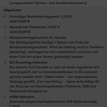
(ausgenommen Service- und Sonderrufnummern)
Allgemein
Einmaliger Bereit­stellungs­preis:
0,00 €
statt
19,99 €
Monatlicher Paketpreis:
14,99 €
statt
29,99 €
Mindestvertragslaufzeit:
24 Monate
Die Kündigungsfrist beträgt 1 Monat zum Ende der
Mindest­vertrags­laufzeit. Wird der Vertrag nicht in Textform
gekündigt, verlängert er sich automatisch und kann mit
einer Frist von einem Monat gekündigt werden.
EU-Roaming inklusive
Bei diesem Tarif handelt es sich um einen regulierten EU-
Roamingtarif, der zu Inlandskonditionen im EU Ausland
genutzt werden kann. Dabei fallen – bei angemessener
Nutzung gemäß „Fair Use Policy“ – keine Aufschläge für
die Nutzung von Roamingdiensten (Telefonie, SMS und
Datenverbindungen) an.
eSIM inklusive
Alternativ physische/herkömmliche SIM-Karte einmalig
2,90 €