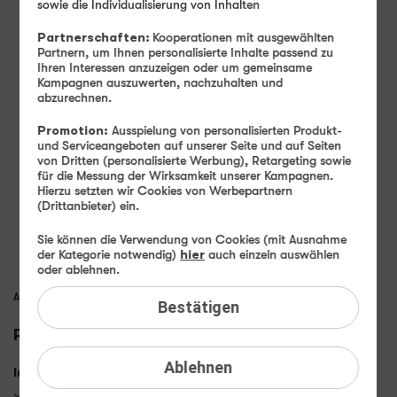
14
99
sowie die Individualisierung von Inhalten
Partnerschaften:
Kooperationen mit ausgewählten
€ mtl.
Partnern, um Ihnen personalisierte Inhalte passend zu
0,– €
Bereitstellungspreis
Ihren Interessen anzuzeigen oder um gemeinsame
statt
19,99 €
Kampagnen auszuwerten, nachzuhalten und
abzurechnen.
Jetzt bestellen
Promotion:
Ausspielung von personalisierten Produkt-
und Serviceangeboten auf unserer Seite und auf Seiten
FLAT
Internet 5G
von Dritten (personalisierte Werbung), Retargeting sowie
60 GB
statt
50 GB
für die Messung der Wirksamkeit unserer Kampagnen.
bis zu
50 MBit/s
Hierzu setzten wir Cookies von Werbepartnern
(Drittanbieter) ein.
FLAT
Telefonie & SMS
EU-Roaming inklusive
Sie können die Verwendung von Cookies (mit Ausnahme
der Kategorie notwendig)
hier
auch einzeln auswählen
Rufnummern-​Mitnahme
oder ablehnen.
Alle Preise inkl. MwSt.
Bestätigen
Produktmerkmale
Ablehnen
Internet
60 GB
statt
50 GB
mit Highspeed-Geschwindigkeit 50