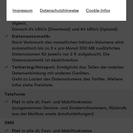
MBit/s (Download) und 32 MBit/s (Upload).
Impressum
Datenschutzhinweise
Cookie-Infos
Down- und Upload-Geschwindigkeit entsprechen jeweils
der maximal geschätzten und der beworbenen Geschwin­
dig­keit.
Danach 64 kBit/s (Download) und 64 kBit/s (Upload).
Datenautomatik:
Nach Verbrauch des monatlichen Inklusiv-Volumens wird
automatisch bis zu 3 x pro Monat 300 MB zusätzliches
Datenvolumen für jeweils nur 2 € aufgebucht. Die
Datenautomatik ist deaktivierbar.
Tethering/Hotspot:
Ermöglicht das Teilen der mobilen
Datenverbindung mit anderen Geräten.
Geht zu Lasten des Datenvolumens des Tarifes. Weitere
Infos siehe Preisliste.
Telefonie
Flat
in alle dt. Fest- und Mobilfunknetze
(ausgenommen Service- und Sonderrufnummern, Rückrufe
aus der Mailbox sowie Anrufumleitungen)
SMS
Flat
in alle dt. Fest- und Mobilfunknetze