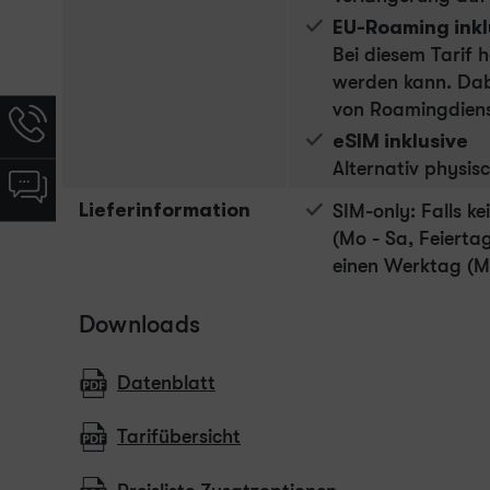
EU-Roaming inkl
Bei diesem Tarif 
werden kann. Dabe
von Roamingdiens
Hotline-
eSIM inklusive
Informationen
werden
Alternativ physis
Chat-
angezeigt
Informationen
Lieferinformation
SIM-only: Falls k
werden
(Mo - Sa, Feiert
angezeigt
einen Werktag (M
Downloads
Datenblatt
Tarifübersicht