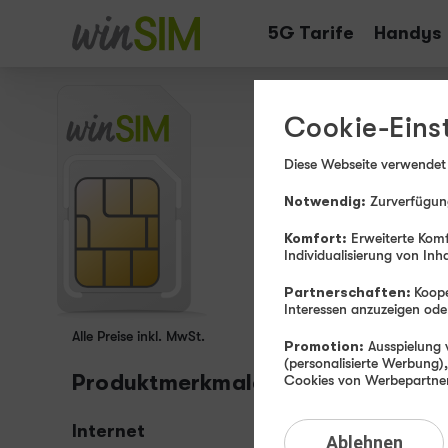
Tarife
Handys
Cookie-Eins
Diese Webseite verwendet
Notwendig:
Zurverfügung
Komfort:
Erweiterte Komf
Individualisierung von Inh
Partnerschaften:
Koope
Interessen anzuzeigen o
Alle Preise inkl. MwSt.
Promotion:
Ausspielung v
(personalisierte Werbung)
Produktmerkmale
Cookies von Werbepartnern
Internet
20 GB
mit Highs
Ablehnen