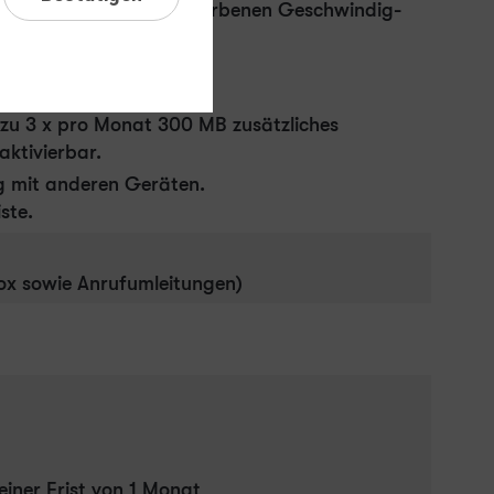
schätzten und der beworbenen Geschwin­dig­
 zu 3 x pro Monat 300 MB zusätzliches
aktivierbar.
g mit anderen Geräten.
ste.
x sowie Anrufumleitungen)
einer Frist von 1 Monat