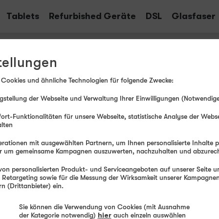
Tablets
Refurbished Geräte
DSL
Glasfaser
Allnet Flat 20 GB
tellungen
FLAT
Internet 5G
 Cookies und ähnliche Technologien für folgende Zwecke:
20 GB
bis zu
50 MBit/s
stellung der Webseite und Verwaltung Ihrer Einwilligungen (Notwendige
FLAT
Telefonie & SMS
ort-Funktionalitäten für unsere Webseite, statistische Analyse der Webs
EU-Roaming inklusive
alten
Rufnummern-​Mitnahme
rationen mit ausgewählten Partnern, um Ihnen personalisierte Inhalte 
der um gemeinsame Kampagnen auszuwerten, nachzuhalten und abzurec
on personalisierten Produkt- und Serviceangeboten auf unserer Seite un
, Retargeting sowie für die Messung der Wirksamkeit unserer Kampagnen.
 (Drittanbieter) ein.
Sie können die Verwendung von Cookies (mit Ausnahme
peed-Geschwindigkeit 50 MBit/s (Download) und 32 MBi
der Kategorie notwendig)
hier
auch einzeln auswählen