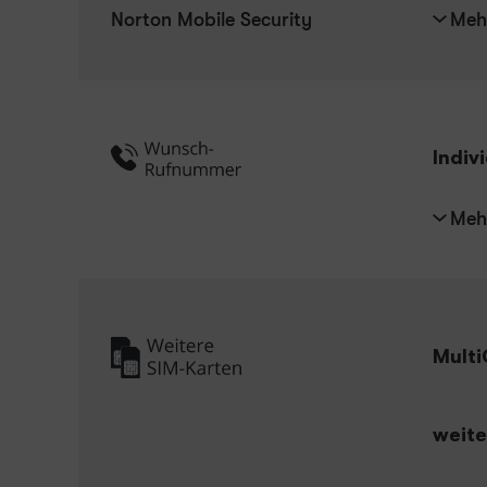
Norton Mobile Security
Meh
Indiv
Meh
Mult
weite