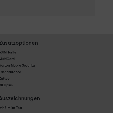
Zusatzoptionen
eSIM Tarife
MultiCard
Norton Mobile Security
Friendsurance
Zattoo
BILDplus
Auszeichnungen
winSIM im Test