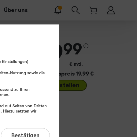
Über uns
19
99
 Einstellungen)
€ mtl.
eiten-Nutzung sowie die
Bereitstellungspreis 19,99 €
Jetzt bestellen
passend zu Ihren
hnen.
d auf Seiten von Dritten
 Hierzu setzten wir
t/s (Upload).
Bestätigen