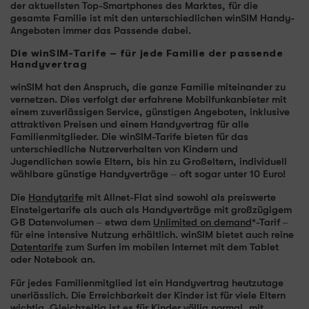
der aktuellsten Top-Smartphones des Marktes, für die
gesamte Familie ist mit den unterschiedlichen winSIM Handy-
Angeboten immer das Passende dabei.
Die winSIM-Tarife – für jede Familie der passende
Handyvertrag
winSIM hat den Anspruch, die ganze Familie miteinander zu
vernetzen. Dies verfolgt der erfahrene Mobilfunkanbieter mit
einem zuverlässigen Service, günstigen Angeboten, inklusive
attraktiven Preisen und einem Handyvertrag für alle
Familienmitglieder. Die winSIM-Tarife bieten für das
unterschiedliche Nutzerverhalten von Kindern und
Jugendlichen sowie Eltern, bis hin zu Großeltern, individuell
wählbare günstige Handyverträge – oft sogar unter 10 Euro!
Die
Handytarife
mit Allnet-Flat sind sowohl als preiswerte
Einsteigertarife als auch als Handyverträge mit großzügigem
GB Datenvolumen – etwa dem
Unlimited on demand
*-Tarif –
für eine intensive Nutzung erhältlich. winSIM bietet auch reine
Datentarife
zum Surfen im mobilen Internet mit dem Tablet
oder Notebook an.
Für jedes Familienmitglied ist ein Handyvertrag heutzutage
unerlässlich. Die Erreichbarkeit der Kinder ist für viele Eltern
wichtig. Gleichzeitig ist es für Kinder völlig normal, mit