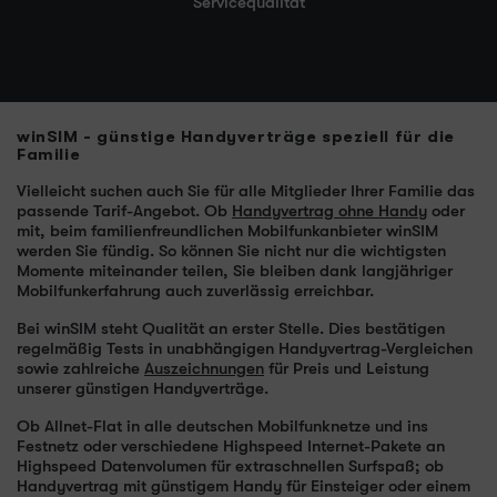
Servicequalität
winSIM - günstige Handyverträge speziell für die
Familie
Vielleicht suchen auch Sie für alle Mitglieder Ihrer Familie das
passende Tarif-Angebot. Ob
Handyvertrag ohne Handy
oder
mit, beim familienfreundlichen Mobilfunkanbieter winSIM
werden Sie fündig. So können Sie nicht nur die wichtigsten
Momente miteinander teilen, Sie bleiben dank langjähriger
Mobilfunkerfahrung auch zuverlässig erreichbar.
Bei winSIM steht Qualität an erster Stelle. Dies bestätigen
regelmäßig Tests in unabhängigen Handyvertrag-Vergleichen
sowie zahlreiche
Auszeichnungen
für Preis und Leistung
unserer günstigen Handyverträge.
Ob Allnet-Flat in alle deutschen Mobilfunknetze und ins
Festnetz oder verschiedene Highspeed Internet-Pakete an
Highspeed Datenvolumen für extraschnellen Surfspaß; ob
Handyvertrag mit günstigem Handy für Einsteiger oder einem