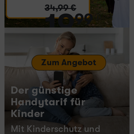
34
,
99
€
19
99
€ mtl.
0,– € Bereitstellungspreis
statt
19,99 €
Zum Angebot
Der günstige
Handytarif für
Kinder
Mit Kinderschutz und