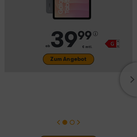
39
99
ab
€ mtl.
Zum Angebot