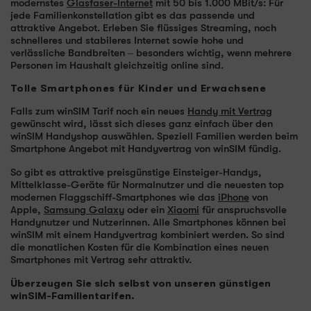
modernstes
Glasfaser-Internet
mit 50 bis 1.000 MBit/s: Für
jede Familienkonstellation gibt es das passende und
attraktive Angebot. Erleben Sie flüssiges Streaming, noch
schnelleres und stabileres Internet sowie hohe und
verlässliche Bandbreiten – besonders wichtig, wenn mehrere
Personen im Haushalt gleichzeitig online sind.
Tolle Smartphones für Kinder und Erwachsene
Falls zum winSIM Tarif noch ein neues
Handy mit Vertrag
gewünscht wird, lässt sich dieses ganz einfach über den
winSIM Handyshop auswählen. Speziell Familien werden beim
Smartphone Angebot mit Handyvertrag von winSIM fündig.
So gibt es attraktive preisgünstige Einsteiger-Handys,
Mittelklasse-Geräte für Normalnutzer und die neuesten top
modernen Flaggschiff-Smartphones wie das
iPhone
von
Apple,
Samsung Galaxy
oder ein
Xiaomi
für anspruchsvolle
Handynutzer und Nutzerinnen. Alle Smartphones können bei
winSIM mit einem Handyvertrag kombiniert werden. So sind
die monatlichen Kosten für die Kombination eines neuen
Smartphones mit Vertrag sehr attraktiv.
Überzeugen Sie sich selbst von unseren günstigen
winSIM-Familientarifen.