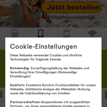
Jetzt bestellen
Produktinformationsblatt
Mobilfunk
-
Handys mit
Tablets mit
DSL
Cookie-Einstellungen
Tarife
Tarif
Tarif
Diese Webseite verwendet Cookies und ähnliche
5G Mobilfunk-Tarife
Technologien für folgende Zwecke:
Notwendig:
Zurverfügungstellung der Webseite und
Unlimited
10 GB
20 GB
40 GB
60 GB
Verwaltung Ihrer Einwilligungen (Notwendige
on demand
6,99 €
8,99 €
10,99 €
14,99 €
Einstellungen)
19,99 €
mtl.
mtl.
mtl.
mtl.
mtl.
Komfort:
Erweiterte Komfort-Funktionalitäten für unsere
Webseite, statistische Analyse der Webseiten-Nutzung
sowie die Individualisierung von Inhalten
336
3
AKTION
€
€
NUR BIS
sparen
s
Partnerschaften:
Kooperationen mit ausgewählten
Partnern, um Ihnen personalisierte Inhalte passend zu
100
1
11.08. 11 UHR