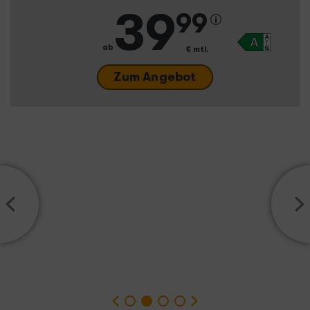
39
99
ab
€ mtl.
Zum Angebot