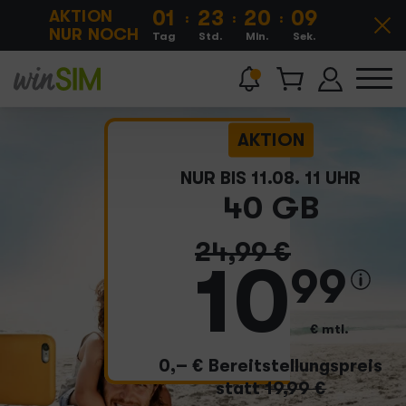
AKTION
01
23
20
08
:
:
:
Ang
NUR NOCH
Tag
Std.
Min.
Sek.
aus
Jetzt
bestellen
336
Wir sind
AKTION
€
Zur
Aktion
winner!
NUR BIS 11.08. 11 UHR
sparen
40 GB
100
statt
50
MBit/s
24
,
99
€
3
10
99
x
10
GB
€ mtl.
gratis
0,– € Bereitstellungspreis
statt
19,99 €