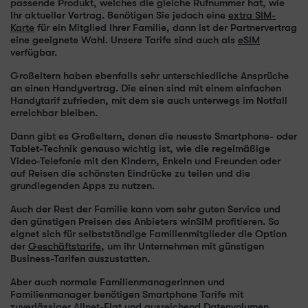
passende Produkt, welches die gleiche Rufnummer hat, wie
Ihr aktueller Vertrag. Benötigen Sie jedoch eine
extra SIM-
Karte
für ein Mitglied Ihrer Familie, dann ist der Partnervertrag
eine geeignete Wahl. Unsere Tarife sind auch als
eSIM
verfügbar.
Großeltern haben ebenfalls sehr unterschiedliche Ansprüche
an einen Handyvertrag. Die einen sind mit einem einfachen
Handytarif zufrieden, mit dem sie auch unterwegs im Notfall
erreichbar bleiben.
Dann gibt es Großeltern, denen die neueste Smartphone- oder
Tablet-Technik genauso wichtig ist, wie die regelmäßige
Video-Telefonie mit den Kindern, Enkeln und Freunden oder
auf Reisen die schönsten Eindrücke zu teilen und die
grundlegenden Apps zu nutzen.
Auch der Rest der Familie kann vom sehr guten Service und
den günstigen Preisen des Anbieters winSIM profitieren. So
eignet sich für selbstständige Familienmitglieder die Option
der
Geschäftstarife
, um ihr Unternehmen mit günstigen
Business-Tarifen auszustatten.
Aber auch normale Familienmanagerinnen und
Familienmanager benötigen Smartphone Tarife mit
zuverlässiger Allnet-Flat und ausreichend Datenvolumen.