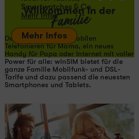
Smartwatches & Co
Willkommen in der
Familie
Mehr Infos
Mehr Infos
Der beste Tarif zum mobilen
Telefonieren für Mama, ein neues
Handy für Papa oder Internet mit voller
Power für alle: winSIM bietet für die
ganze Familie Mobilfunk- und DSL-
Tarife und dazu passend die neuesten
Smartphones und Tablets.