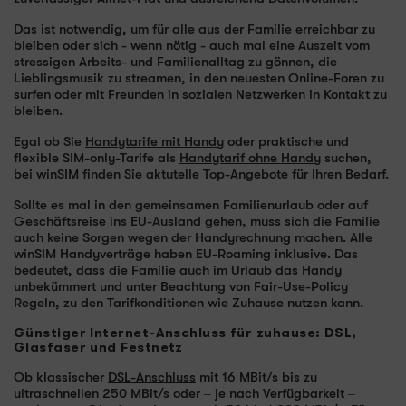
Das ist notwendig, um für alle aus der Familie erreichbar zu
bleiben oder sich - wenn nötig - auch mal eine Auszeit vom
stressigen Arbeits- und Familienalltag zu gönnen, die
Lieblingsmusik zu streamen, in den neuesten Online-Foren zu
surfen oder mit Freunden in sozialen Netzwerken in Kontakt zu
bleiben.
Egal ob Sie
Handytarife mit Handy
oder praktische und
flexible SIM-only-Tarife als
Handytarif ohne Handy
suchen,
bei winSIM finden Sie aktutelle Top-Angebote für Ihren Bedarf.
Sollte es mal in den gemeinsamen Familienurlaub oder auf
Geschäftsreise ins EU-Ausland gehen, muss sich die Familie
auch keine Sorgen wegen der Handyrechnung machen. Alle
winSIM Handyverträge haben EU-Roaming inklusive. Das
bedeutet, dass die Familie auch im Urlaub das Handy
unbekümmert und unter Beachtung von Fair-Use-Policy
Regeln, zu den Tarifkonditionen wie Zuhause nutzen kann.
Günstiger Internet-Anschluss für zuhause: DSL,
Glasfaser und Festnetz
Ob klassischer
DSL-Anschluss
mit 16 MBit/s bis zu
ultraschnellen 250 MBit/s oder – je nach Verfügbarkeit –