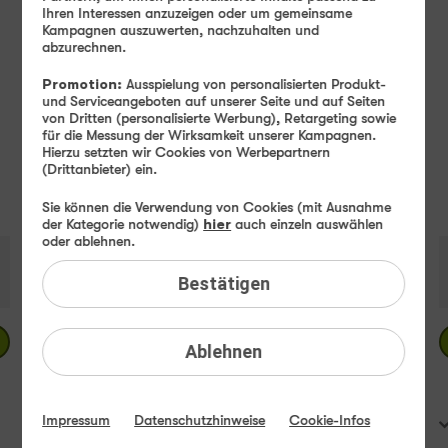
Ihren Interessen anzuzeigen oder um gemeinsame
statt
50
MBit/s
s
40 GB
Kampagnen auszuwerten, nachzuhalten und
3
3
abzurechnen.
x
x
10
1
24
,
99
€
Promotion:
Ausspielung von personalisierten Produkt-
GB
10
99
und Serviceangeboten auf unserer Seite und auf Seiten
gratis
g
von Dritten (personalisierte Werbung), Retargeting sowie
für die Messung der Wirksamkeit unserer Kampagnen.
€ mtl.
Hierzu setzten wir Cookies von Werbepartnern
(Drittanbieter) ein.
0,– €
Bereitstellungspreis
Sie können die Verwendung von Cookies (mit Ausnahme
statt
19,99 €
der Kategorie notwendig)
hier
auch einzeln auswählen
oder ablehnen.
24 Monate
TIPP
Bestätigen
1 Monat
Jetzt bestellen
Ablehnen
Teilen
Impressum
Datenschutzhinweise
Cookie-Infos
FLAT
Internet 5G
40 GB
statt
25 GB