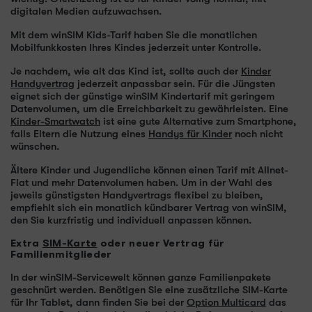
digitalen Medien aufzuwachsen.
Mit dem winSIM Kids-Tarif haben Sie die monatlichen
Mobilfunkkosten Ihres Kindes jederzeit unter Kontrolle.
Je nachdem, wie alt das Kind ist, sollte auch der
Kinder
Handyvertrag
jederzeit anpassbar sein. Für die Jüngsten
eignet sich der günstige winSIM Kindertarif mit geringem
Datenvolumen, um die Erreichbarkeit zu gewährleisten. Eine
Kinder-Smartwatch
ist eine gute Alternative zum Smartphone,
falls Eltern die Nutzung eines
Handys für Kinder
noch nicht
wünschen.
Ältere Kinder und Jugendliche können einen Tarif mit Allnet-
Flat und mehr Datenvolumen haben. Um in der Wahl des
jeweils günstigsten Handyvertrags flexibel zu bleiben,
empfiehlt sich ein monatlich kündbarer Vertrag von winSIM,
den Sie kurzfristig und individuell anpassen können.
Extra
SIM-Karte
oder neuer Vertrag für
Familienmitglieder
In der winSIM-Servicewelt können ganze Familienpakete
geschnürt werden. Benötigen Sie eine zusätzliche SIM-Karte
für Ihr Tablet, dann finden Sie bei der
Option Multicard
das