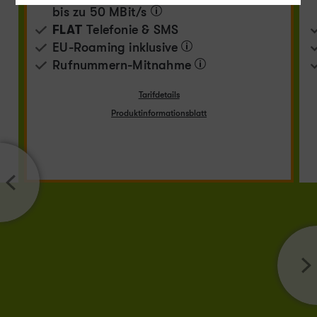
bis zu
50 MBit/s
FLAT
Telefonie & SMS
EU-Roaming inklusive
Rufnummern-​Mitnahme
Tarifdetails
Produktinformationsblatt