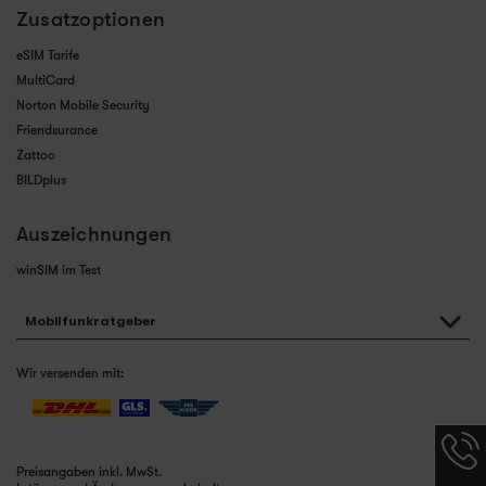
Zusatzoptionen
eSIM Tarife
MultiCard
Norton Mobile Security
Friendsurance
Zattoo
BILDplus
Auszeichnungen
winSIM im Test
Mobilfunkratgeber
Wir versenden mit:
Hotlin
Infor
Preisangaben inkl. MwSt.
werde