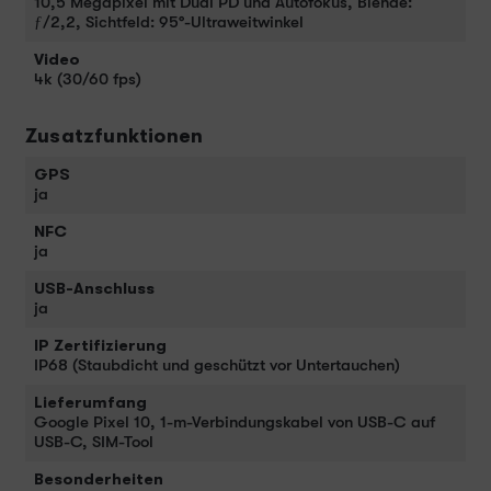
10,5 Megapixel mit Dual PD und Autofokus, Blende:
ƒ/2,2, Sichtfeld: 95°-Ultraweitwinkel
Video
4k (30/60 fps)
Zusatzfunktionen
GPS
ja
NFC
ja
USB-Anschluss
ja
IP Zertifizierung
IP68 (Staubdicht und geschützt vor Untertauchen)
Lieferumfang
Google Pixel 10, 1-m-Verbindungskabel von USB-C auf
USB-C, SIM-Tool
Besonderheiten