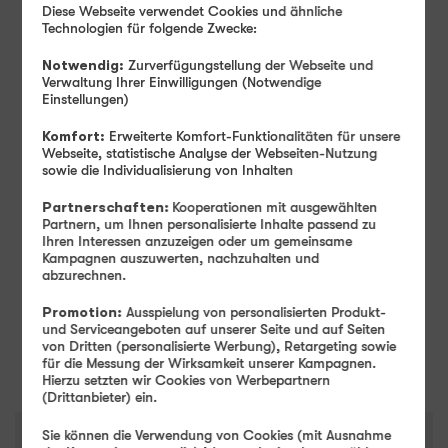
Diese Webseite verwendet Cookies und ähnliche
Technologien für folgende Zwecke:
Monatlicher Tarifpreis
19
Notwendig:
Zurverfügungstellung der Webseite und
99
Verwaltung Ihrer Einwilligungen (Notwendige
Einstellungen)
Ab
€ mtl.
Komfort:
Erweiterte Komfort-Funktionalitäten für unsere
Einmaliger Gerätepreis
ab: 1,– €
Webseite, statistische Analyse der Webseiten-Nutzung
sowie die Individualisierung von Inhalten
Farbe
-
Obsidian
Partnerschaften:
Kooperationen mit ausgewählten
Partnern, um Ihnen personalisierte Inhalte passend zu
Ihren Interessen anzuzeigen oder um gemeinsame
Speicher
-
128 GB
Kampagnen auszuwerten, nachzuhalten und
128 GB
256 GB
abzurechnen.
Promotion:
Ausspielung von personalisierten Produkt-
und Serviceangeboten auf unserer Seite und auf Seiten
Weiter
von Dritten (personalisierte Werbung), Retargeting sowie
für die Messung der Wirksamkeit unserer Kampagnen.
Hierzu setzten wir Cookies von Werbepartnern
(Drittanbieter) ein.
Sie können die Verwendung von Cookies (mit Ausnahme