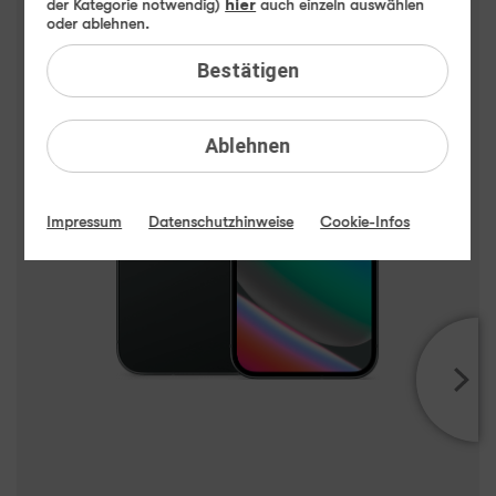
Google Pixel 10 Highlights
der Kategorie notwendig)
hier
auch einzeln auswählen
oder ablehnen.
Bestätigen
Ablehnen
Impressum
Datenschutzhinweise
Cookie-Infos