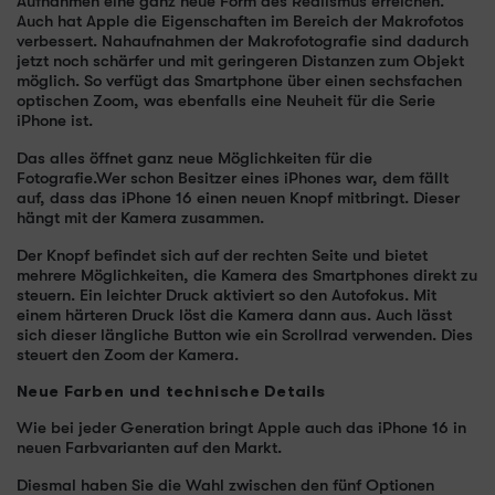
Aufnahmen eine ganz neue Form des Realismus erreichen.
Auch hat Apple die Eigenschaften im Bereich der Makrofotos
verbessert. Nahaufnahmen der Makrofotografie sind dadurch
jetzt noch schärfer und mit geringeren Distanzen zum Objekt
möglich. So verfügt das Smartphone über einen sechsfachen
optischen Zoom, was ebenfalls eine Neuheit für die Serie
iPhone ist.
Das alles öffnet ganz neue Möglichkeiten für die
Fotografie.Wer schon Besitzer eines iPhones war, dem fällt
auf, dass das iPhone 16 einen neuen Knopf mitbringt. Dieser
hängt mit der Kamera zusammen.
Der Knopf befindet sich auf der rechten Seite und bietet
mehrere Möglichkeiten, die Kamera des Smartphones direkt zu
steuern. Ein leichter Druck aktiviert so den Autofokus. Mit
einem härteren Druck löst die Kamera dann aus. Auch lässt
sich dieser längliche Button wie ein Scrollrad verwenden. Dies
steuert den Zoom der Kamera.
Neue Farben und technische Details
Wie bei jeder Generation bringt Apple auch das iPhone 16 in
neuen Farbvarianten auf den Markt.
Diesmal haben Sie die Wahl zwischen den fünf Optionen