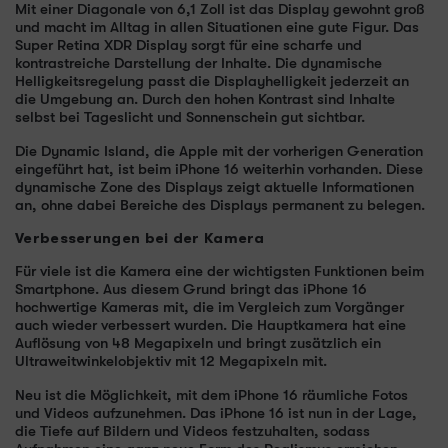
Mit einer Diagonale von 6,1 Zoll ist das Display gewohnt groß
und macht im Alltag in allen Situationen eine gute Figur. Das
Super Retina XDR Display sorgt für eine scharfe und
kontrastreiche Darstellung der Inhalte. Die dynamische
Helligkeitsregelung passt die Displayhelligkeit jederzeit an
die Umgebung an. Durch den hohen Kontrast sind Inhalte
selbst bei Tageslicht und Sonnenschein gut sichtbar.
Die Dynamic Island, die Apple mit der vorherigen Generation
eingeführt hat, ist beim iPhone 16 weiterhin vorhanden. Diese
dynamische Zone des Displays zeigt aktuelle Informationen
an, ohne dabei Bereiche des Displays permanent zu belegen.
Verbesserungen bei der Kamera
Für viele ist die Kamera eine der wichtigsten Funktionen beim
Smartphone. Aus diesem Grund bringt das iPhone 16
hochwertige Kameras mit, die im Vergleich zum Vorgänger
auch wieder verbessert wurden. Die Hauptkamera hat eine
Auflösung von 48 Megapixeln und bringt zusätzlich ein
Ultraweitwinkelobjektiv mit 12 Megapixeln mit.
Neu ist die Möglichkeit, mit dem iPhone 16 räumliche Fotos
und Videos aufzunehmen. Das iPhone 16 ist nun in der Lage,
die Tiefe auf Bildern und Videos festzuhalten, sodass