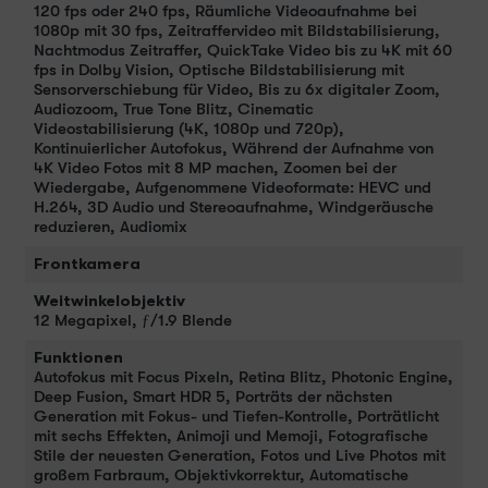
120 fps oder 240 fps, Räumliche Videoaufnahme bei
1080p mit 30 fps, Zeitraffervideo mit Bildstabilisierung,
Nachtmodus Zeitraffer, QuickTake Video bis zu 4K mit 60
fps in Dolby Vision, Optische Bildstabilisierung mit
Sensorverschiebung für Video, Bis zu 6x digitaler Zoom,
Audiozoom, True Tone Blitz, Cinematic
Videostabilisierung (4K, 1080p und 720p),
Kontinuierlicher Autofokus, Während der Aufnahme von
4K Video Fotos mit 8 MP machen, Zoomen bei der
Wiedergabe, Aufgenommene Video­formate: HEVC und
H.264, 3D Audio und Stereoaufnahme, Windgeräusche
reduzieren, Audiomix
Frontkamera
Weitwinkelobjektiv
12 Megapixel, ƒ/1.9 Blende
Funktionen
Autofokus mit Focus Pixeln, Retina Blitz, Photonic Engine,
Deep Fusion, Smart HDR 5, Porträts der nächsten
Generation mit Fokus- und Tiefen-Kontrolle, Porträtlicht
mit sechs Effekten, Animoji und Memoji, Fotografische
Stile der neuesten Generation, Fotos und Live Photos mit
großem Farbraum, Objektivkorrektur, Automatische