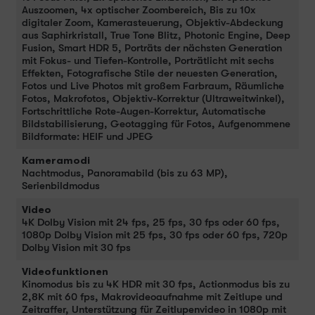
Auszoomen, 4x optischer Zoombereich, Bis zu 10x
digitaler Zoom, Kamerasteuerung, Objektiv-Abdeckung
aus Saphirkristall, True Tone Blitz, Photonic Engine, Deep
Fusion, Smart HDR 5, Porträts der nächsten Generation
mit Fokus- und Tiefen-Kontrolle, Porträtlicht mit sechs
Effekten, Fotografische Stile der neuesten Generation,
Fotos und Live Photos mit großem Farbraum, Räumliche
Fotos, Makrofotos, Objektiv-Korrektur (Ultraweitwinkel),
Fortschrittliche Rote-Augen-Korrektur, Automatische
Bildstabilisierung, Geotagging für Fotos, Aufgenommene
Bildformate: HEIF und JPEG
Kameramodi
Nachtmodus, Panoramabild (bis zu 63 MP),
Serienbildmodus
Video
4K Dolby Vision mit 24 fps, 25 fps, 30 fps oder 60 fps,
1080p Dolby Vision mit 25 fps, 30 fps oder 60 fps, 720p
Dolby Vision mit 30 fps
Videofunktionen
Kinomodus bis zu 4K HDR mit 30 fps, Actionmodus bis zu
2,8K mit 60 fps, Makrovideoaufnahme mit Zeitlupe und
Zeitraffer, Unterstützung für Zeitlupenvideo in 1080p mit