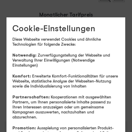
Monatlicher Tarifpreis
26
99
Cookie-Einstellungen
Ab
€ mtl.
Diese Webseite verwendet Cookies und ähnliche
Einmaliger Gerätepreis
ab: 1,– €
Technologien für folgende Zwecke:
Farbe
-
Schwarz
Notwendig:
Zurverfügungstellung der Webseite und
Verwaltung Ihrer Einwilligungen (Notwendige
Einstellungen)
Speicher
-
128 GB
Komfort:
Erweiterte Komfort-Funktionalitäten für unsere
128 GB
Webseite, statistische Analyse der Webseiten-Nutzung
sowie die Individualisierung von Inhalten
Partnerschaften:
Kooperationen mit ausgewählten
Weiter
Partnern, um Ihnen personalisierte Inhalte passend zu
Ihren Interessen anzuzeigen oder um gemeinsame
Kampagnen auszuwerten, nachzuhalten und
abzurechnen.
Promotion:
Ausspielung von personalisierten Produkt-