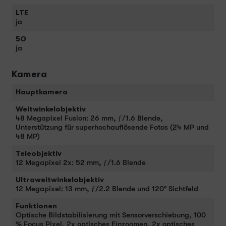
LTE
ja
5G
ja
Kamera
Hauptkamera
Weitwinkelobjektiv
48 Megapixel Fusion: 26 mm, ƒ/1.6 Blende,
Unterstützung für superhochauflösende Fotos (24 MP und
48 MP)
Teleobjektiv
12 Megapixel 2x: 52 mm, ƒ/1.6 Blende
Ultraweitwinkelobjektiv
12 Megapixel: 13 mm, ƒ/2.2 Blende und 120° Sichtfeld
Funktionen
Optische Bildstabilisierung mit Sensorverschiebung, 100
% Focus Pixel, 2x optisches Einzoomen, 2x optisches