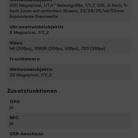
200 Megapixel, 1/1,4" Sensorgröße, f/1,7, OIS, 2-fach, 4-
fach Zoom auf optischem Niveau, 23/28/35/46/92mm
äquivalente Brennweite
Ultraweitwinkelobjektiv
8 Megapixel, f/2,2
Video
4K (30fps), 1080P (30fps, 60fps), 720 (30fps)
Frontkamera
Weitwinkelobjektiv
32 Megapixel, f/2,2
Zusatzfunktionen
GPS
ja
NFC
ja
USB-Anschluss