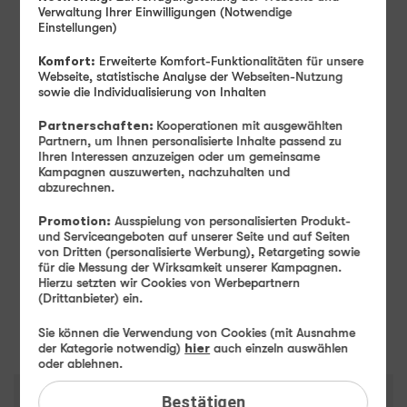
Verwaltung Ihrer Einwilligungen (Notwendige
Einstellungen)
Monatlicher Tarifpreis
14
Komfort:
Erweiterte Komfort-Funktionalitäten für unsere
99
Webseite, statistische Analyse der Webseiten-Nutzung
sowie die Individualisierung von Inhalten
Ab
€ mtl.
Partnerschaften:
Kooperationen mit ausgewählten
Einmaliger Gerätepreis
ab: 1,– €
Partnern, um Ihnen personalisierte Inhalte passend zu
Ihren Interessen anzuzeigen oder um gemeinsame
Farbe
-
Mocha Brown
Kampagnen auszuwerten, nachzuhalten und
abzurechnen.
Promotion:
Ausspielung von personalisierten Produkt-
Speicher
-
256 GB
und Serviceangeboten auf unserer Seite und auf Seiten
256 GB
von Dritten (personalisierte Werbung), Retargeting sowie
für die Messung der Wirksamkeit unserer Kampagnen.
Hierzu setzten wir Cookies von Werbepartnern
(Drittanbieter) ein.
Weiter
Sie können die Verwendung von Cookies (mit Ausnahme
der Kategorie notwendig)
hier
auch einzeln auswählen
oder ablehnen.
Bestätigen