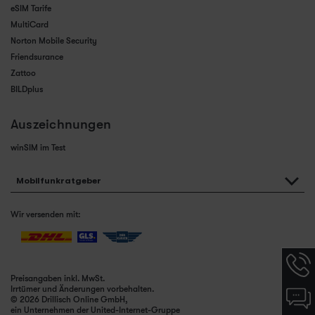
eSIM Tarife
MultiCard
Norton Mobile Security
Friendsurance
Zattoo
BILDplus
Auszeichnungen
winSIM im Test
Mobilfunkratgeber
Wir versenden mit:
Hotlin
Infor
Preisangaben inkl. MwSt.
werde
Irrtümer und Änderungen vorbehalten.
Chat-
angez
© 2026 Drillisch Online GmbH,
Infor
ein Unternehmen der United-Internet-Gruppe