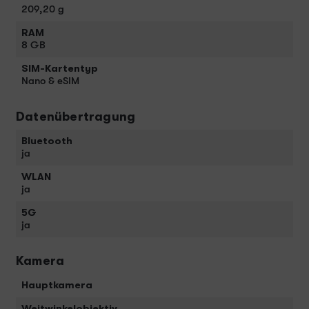
209,20 g
RAM
8 GB
SIM-Kartentyp
Nano & eSIM
Datenübertragung
Bluetooth
ja
WLAN
ja
5G
ja
Kamera
Hauptkamera
Weitwinkelobjektiv