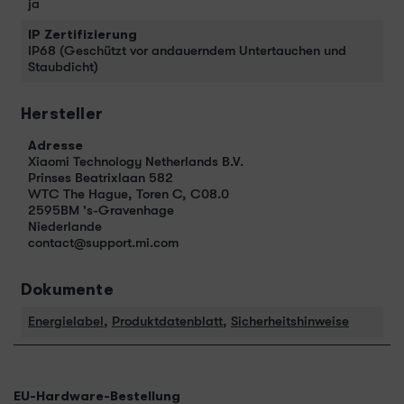
ja
IP Zertifizierung
IP68 (Geschützt vor andauerndem Untertauchen und
Staubdicht)
Hersteller
Adresse
Xiaomi Technology Netherlands B.V.
Prinses Beatrixlaan 582
WTC The Hague, Toren C, C08.0
2595BM 's-Gravenhage
Niederlande
contact@support.mi.com
Dokumente
Energielabel
,
Produktdatenblatt
,
Sicherheitshinweise
EU-Hardware-Bestellung