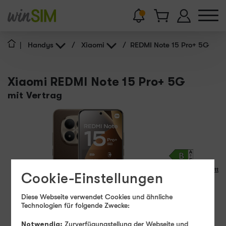
|
Handys
/
Xiaomi
/
REDMI Note 15 Pro+ 5G
Xiaomi REDMI Note 15 Pro+ 5G
mit Vertrag
Produktdatenblatt
Cookie-Einstellungen
10 - 100
Diese Webseite verwendet Cookies und ähnliche
W
USB PD
Technologien für folgende Zwecke:
Sofort lieferbar
Notwendig:
Zurverfügungstellung der Webseite und