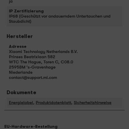
ja
IP Zertifizierung
IP68 (Geschützt vor andauerndem Untertauchen und
Staubdicht)
Hersteller
Adresse
Xiaomi Technology Netherlands B.V.
Prinses Beatrixlaan 582
WTC The Hague, Toren C, C08.0
2595BM 's-Gravenhage
Niederlande
contact@support.mi.com
Dokumente
Energielabel
,
Produktdatenblatt
,
Sicherheitshinweise
EU-Hardware-Bestellung