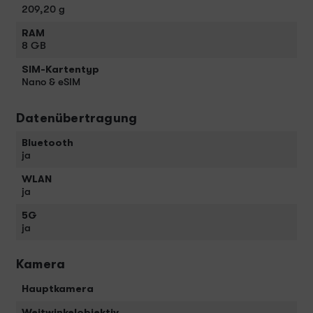
209,20 g
RAM
8 GB
SIM-Kartentyp
Nano & eSIM
Datenübertragung
Bluetooth
ja
WLAN
ja
5G
ja
Kamera
Hauptkamera
Weitwinkelobjektiv