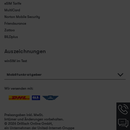
eSIM Tarife
MultiCard
Norton Mobile Security
Friendsurance
Zattoo
BILDplus
Auszeichnungen
winSIM im Test
Mobilfunkratgeber
Wir versenden mit:
Hotlin
Infor
Preisangaben inkl. MwSt.
werde
Irrtümer und Änderungen vorbehalten.
Chat-
angez
© 2026 Drillisch Online GmbH,
Infor
ein Unternehmen der United-Internet-Gruppe