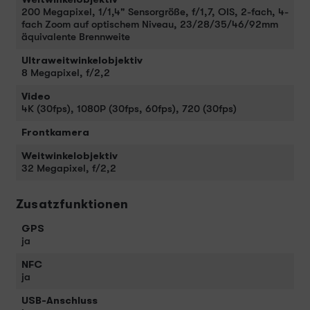
200 Megapixel, 1/1,4" Sensorgröße, f/1,7, OIS, 2-fach, 4-
fach Zoom auf optischem Niveau, 23/28/35/46/92mm
äquivalente Brennweite
Ultraweitwinkelobjektiv
8 Megapixel, f/2,2
Video
4K (30fps), 1080P (30fps, 60fps), 720 (30fps)
Frontkamera
Weitwinkelobjektiv
32 Megapixel, f/2,2
Zusatzfunktionen
GPS
ja
NFC
ja
USB-Anschluss