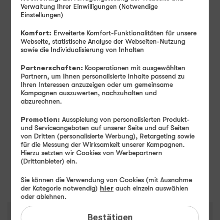
Verwaltung Ihrer Einwilligungen (Notwendige
Einstellungen)
Monatlicher Tarifpreis
14
Komfort:
Erweiterte Komfort-Funktionalitäten für unsere
99
Webseite, statistische Analyse der Webseiten-Nutzung
sowie die Individualisierung von Inhalten
Ab
€ mtl.
Partnerschaften:
Kooperationen mit ausgewählten
Einmaliger Gerätepreis
ab: 1,– €
Partnern, um Ihnen personalisierte Inhalte passend zu
Ihren Interessen anzuzeigen oder um gemeinsame
Farbe
-
Mocha Brown
Kampagnen auszuwerten, nachzuhalten und
abzurechnen.
Promotion:
Ausspielung von personalisierten Produkt-
Speicher
-
256 GB
und Serviceangeboten auf unserer Seite und auf Seiten
256 GB
von Dritten (personalisierte Werbung), Retargeting sowie
für die Messung der Wirksamkeit unserer Kampagnen.
Hierzu setzten wir Cookies von Werbepartnern
(Drittanbieter) ein.
Weiter
Sie können die Verwendung von Cookies (mit Ausnahme
der Kategorie notwendig)
hier
auch einzeln auswählen
oder ablehnen.
Bestätigen