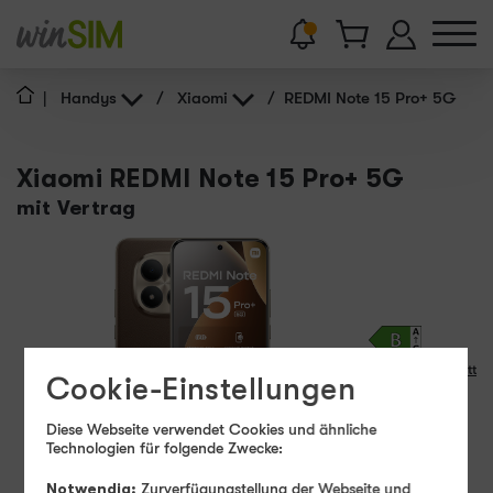
|
Handys
/
Xiaomi
/
REDMI Note 15 Pro+ 5G
Xiaomi REDMI Note 15 Pro+ 5G
mit Vertrag
Produktdatenblatt
Cookie-Einstellungen
10 - 100
Diese Webseite verwendet Cookies und ähnliche
W
USB PD
Technologien für folgende Zwecke:
Sofort lieferbar
Notwendig:
Zurverfügungstellung der Webseite und