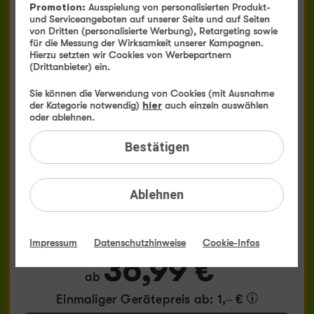
Promotion:
Ausspielung von personalisierten Produkt-
und Serviceangeboten auf unserer Seite und auf Seiten
Samsung
von Dritten (personalisierte Werbung), Retargeting sowie
Galaxy S26 Ultra
für die Messung der Wirksamkeit unserer Kampagnen.
Hierzu setzten wir Cookies von Werbepartnern
(Drittanbieter) ein.
Sie können die Verwendung von Cookies (mit Ausnahme
der Kategorie notwendig)
hier
auch einzeln auswählen
oder ablehnen.
Bestätigen
Ablehnen
Produktdatenblatt
Monatlicher Tarifpreis
Impressum
Datenschutzhinweise
Cookie-Infos
36,99 €
ab
Einmaliger Gerätepreis
ab: 1,– €