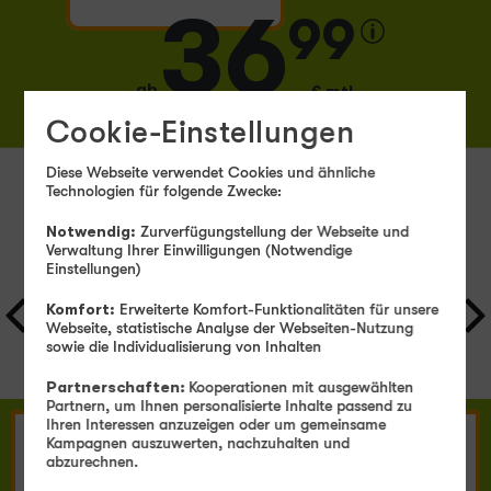
36
99
ab
€ mtl.
Cookie-Einstellungen
Zum Angebot
Diese Webseite verwendet Cookies und ähnliche
Technologien für folgende Zwecke:
Notwendig:
Zurverfügungstellung der Webseite und
Samsung Smartphones mit Vertrag
Verwaltung Ihrer Einwilligungen (Notwendige
Einstellungen)
Komfort:
Erweiterte Komfort-Funktionalitäten für unsere
Webseite, statistische Analyse der Webseiten-Nutzung
sowie die Individualisierung von Inhalten
Alle Filter
Partnerschaften:
Kooperationen mit ausgewählten
Partnern, um Ihnen personalisierte Inhalte passend zu
Ihren Interessen anzuzeigen oder um gemeinsame
Kampagnen auszuwerten, nachzuhalten und
abzurechnen.
TOPSELLER