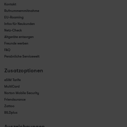
Kontakt
Rufnummernmitnahme
EU-Roaming
Infos für Neukunden
Netz-Check
Altgeräte entsorgen
Freunde werben
FAQ
Persönliche Servicewelt
Zusatzoptionen
eSIM Tarife
MultiCard
Norton Mobile Security
Friendsurance
Zattoo
BILDplus
Auszeichnungen