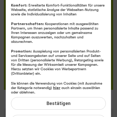
Komfort:
Erweiterte Komfort-Funktionalitäten für unsere
Webseite, statistische Analyse der Webseiten-Nutzung
sowie die Individualisierung von Inhalten
Partnerschaften:
Kooperationen mit ausgewählten
Partnern, um Ihnen personalisierte Inhalte passend zu
NEU
Ihren Interessen anzuzeigen oder um gemeinsame
Kampagnen auszuwerten, nachzuhalten und
abzurechnen.
GB
Promotion:
Ausspielung von personalisierten Produkt-
und Serviceangeboten auf unserer Seite und auf Seiten
Allnet Flat
von Dritten (personalisierte Werbung), Retargeting sowie
für die Messung der Wirksamkeit unserer Kampagnen.
0
Hierzu setzten wir Cookies von Werbepartnern
(Drittanbieter) ein.
Sie können die Verwendung von Cookies (mit Ausnahme
ab
€ mtl.
der Kategorie notwendig)
hier
auch einzeln auswählen
oder ablehnen.
Zum Angebot
Bestätigen