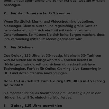
preislich auf Sparflamme und zahlen nur das, was Sie wirklich
benötigen.
2. Für den Dauersurfer & Streamer
Wenn Sie täglich Musik- und Videostreaming betreiben,
Messenger-Dienste nutzen und regelmäßig große Dateien
herunterladen, lohnt sich ein Tarif mit umfangreichem
Datenvolumen. So müssen Sie sich keine Sorgen machen, dass
Ihre Verbindung mitten im Monat gedrosselt wird.
3. Für 5G-Fans
Das Galaxy S25 Ultra ist 5G-ready. Mit einem
5G-Tarif
von
winSIM surfen Sie in ausgewählten Gebieten bereits in
Höchstgeschwindigkeit und sichern sich zukunftssichere
Technologien. Perfekt für Online-Gaming, Live-Streaming in
UHD und datenintensive Anwendungen.
Schritt-für-Schritt zum Galaxy S25 Ultra mit Vertrag
bei winSIM
Sie möchten Ihr neues Smartphone am liebsten gleich in den
Händen halten? So einfach funktioniert es:
1. Galaxy S25 Ultra auswählen