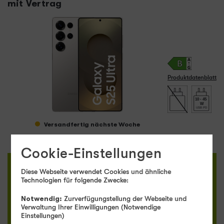
mit Vertrag
Produktdatenblatt
10 - 45
W
USB PD
Versandfertig nächste Woche
Cookie-Einstellungen
Jetzt
bestellen
Diese Webseite verwendet Cookies und ähnliche
Technologien für folgende Zwecke:
Notwendig:
Zurverfügungstellung der Webseite und
Verwaltung Ihrer Einwilligungen (Notwendige
Einstellungen)