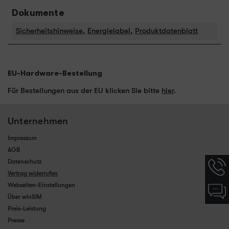
Dokumente
Sicherheitshinweise
,
Energielabel
,
Produktdatenblatt
EU-Hardware-Bestellung
Für Bestellungen aus der EU klicken Sie bitte
hier
.
Unternehmen
Impressum
AGB
Hotlin
Datenschutz
Infor
Vertrag widerrufen
werde
Webseiten-Einstellungen
Chat-
angez
Infor
Über winSIM
werde
Preis-Leistung
angez
Presse