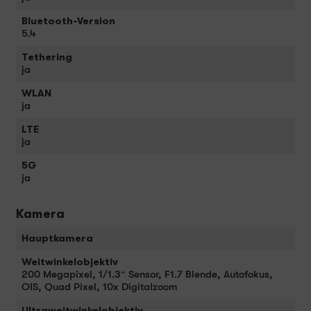
Bluetooth-Version
5.4
Tethering
ja
WLAN
ja
LTE
ja
5G
ja
Kamera
Hauptkamera
Weitwinkelobjektiv
200 Megapixel, 1/1.3“ Sensor, F1.7 Blende, Autofokus,
OIS, Quad Pixel, 10x Digitalzoom
Ultraweitwinkelobjektiv