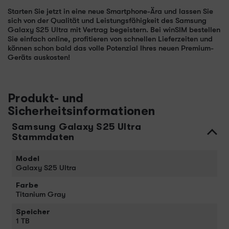
Starten Sie jetzt in eine neue Smartphone-Ära und lassen Sie
sich von der Qualität und Leistungsfähigkeit des Samsung
Galaxy S25 Ultra mit Vertrag begeistern. Bei winSIM bestellen
Sie einfach online, profitieren von schnellen Lieferzeiten und
können schon bald das volle Potenzial Ihres neuen Premium-
Geräts auskosten!
Produkt- und
Sicherheitsinformationen
Samsung Galaxy S25 Ultra
Stammdaten
Model
Galaxy S25 Ultra
Farbe
Titanium Gray
Speicher
1 TB