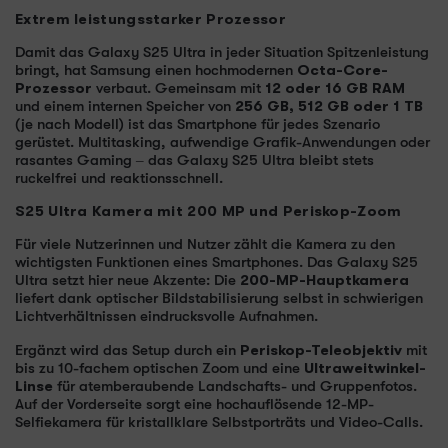
Extrem leistungsstarker Prozessor
Damit das Galaxy S25 Ultra in jeder Situation Spitzenleistung
bringt, hat Samsung einen hochmodernen
Octa-Core-
Prozessor
verbaut. Gemeinsam mit
12 oder 16 GB RAM
und einem internen Speicher von
256 GB, 512 GB oder 1 TB
(je nach Modell) ist das Smartphone für jedes Szenario
gerüstet. Multitasking, aufwendige Grafik-Anwendungen oder
rasantes Gaming – das Galaxy S25 Ultra bleibt stets
ruckelfrei und reaktionsschnell.
S25 Ultra Kamera mit 200 MP und Periskop-Zoom
Für viele Nutzerinnen und Nutzer zählt die Kamera zu den
wichtigsten Funktionen eines Smartphones. Das Galaxy S25
Ultra setzt hier neue Akzente: Die
200-MP-Hauptkamera
liefert dank optischer Bildstabilisierung selbst in schwierigen
Lichtverhältnissen eindrucksvolle Aufnahmen.
Ergänzt wird das Setup durch ein
Periskop-Teleobjektiv
mit
bis zu 10-fachem optischen Zoom und eine
Ultraweitwinkel-
Linse
für atemberaubende Landschafts- und Gruppenfotos.
Auf der Vorderseite sorgt eine hochauflösende 12-MP-
Selfiekamera für kristallklare Selbstporträts und Video-Calls.