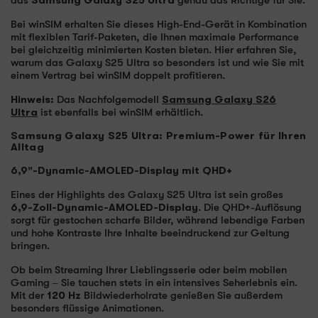
das
Samsung Galaxy S25 Ultra
genau das Richtige für Sie.
Bei winSIM erhalten Sie dieses High-End-Gerät in Kombination
mit flexiblen Tarif-Paketen, die Ihnen maximale Performance
bei gleichzeitig minimierten Kosten bieten. Hier erfahren Sie,
warum das Galaxy S25 Ultra so besonders ist und wie Sie mit
einem Vertrag bei winSIM doppelt profitieren.
Hinweis:
Das Nachfolgemodell
Samsung Galaxy S26
Ultra
ist ebenfalls bei winSIM erhältlich.
Samsung Galaxy S25 Ultra: Premium-Power für Ihren
Alltag
6,9"-Dynamic-AMOLED-Display mit QHD+
Eines der Highlights des Galaxy S25 Ultra ist sein großes
6,9-Zoll-Dynamic-AMOLED-Display
. Die QHD+-Auflösung
sorgt für gestochen scharfe Bilder, während lebendige Farben
und hohe Kontraste Ihre Inhalte beeindruckend zur Geltung
bringen.
Ob beim Streaming Ihrer Lieblingsserie oder beim mobilen
Gaming – Sie tauchen stets in ein intensives Seherlebnis ein.
Mit der
120 Hz
Bildwiederholrate genießen Sie außerdem
besonders flüssige Animationen.