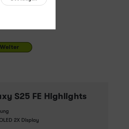
cher
-
128 GB
 GB
256 GB
ort lieferbar
Weiter
y S25 FE Highlights
tung
MOLED 2X Display