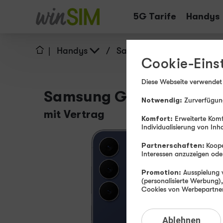
Tarife
Handys
|
Handys
/
Samsung
/
Galaxy S2
Cookie-Eins
Diese Webseite verwendet
Samsung Galaxy S25 FE
Notwendig:
Zurverfügung
mit Vertrag
Komfort:
Erweiterte Komf
Individualisierung von Inh
Partnerschaften:
Koope
Interessen anzuzeigen o
Promotion:
Ausspielung v
(personalisierte Werbung)
Cookies von Werbepartnern
Ablehnen