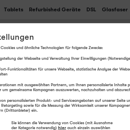
Tablets
Refurbished Geräte
DSL
Glasfaser
5 FE
tellungen
 Cookies und ähnliche Technologien für folgende Zwecke:
Monatli
stellung der Webseite und Verwaltung Ihrer Einwilligungen (Notwendige
ort-Funktionalitäten für unsere Webseite, statistische Analyse der Webs
alten
Ab
rationen mit ausgewählten Partnern, um Ihnen personalisierte Inhalte 
der um gemeinsame Kampagnen auszuwerten, nachzuhalten und abzurec
Einmaliger G
on personalisierten Produkt- und Serviceangeboten auf unserer Seite un
, Retargeting sowie für die Messung der Wirksamkeit unserer Kampagnen.
 (Drittanbieter) ein.
Farb
Sie können die Verwendung von Cookies (mit Ausnahme
der Kategorie notwendig)
hier
auch einzeln auswählen