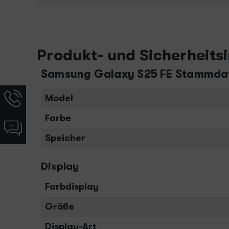
Produkt- und Sicherheits
Samsung Galaxy S25 FE Stammda
Hotline-
Model
Informationen
werden
Farbe
Chat-
angezeigt
Informationen
Speicher
werden
angezeigt
Display
Farbdisplay
Größe
Display-Art