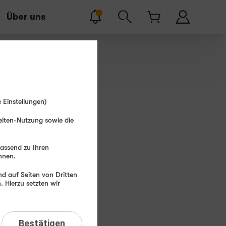
Über uns
cher Tarifpreis
 Einstellungen)
22
99
eiten-Nutzung sowie die
€ mtl.
passend zu Ihren
hnen.
erätepreis
ab: 1,– €
d auf Seiten von Dritten
 Hierzu setzten wir
e
-
Navy
Bestätigen