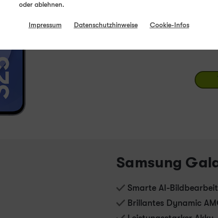
oder ablehnen.
Produktdatenblatt
Spei
128
Impressum
Datenschutzhinweise
Cookie-Infos
10 - 45
W
USB PD
Sof
Samsung Galax
Smarte AI-Bildbearbei
Brillantes Dynamic A