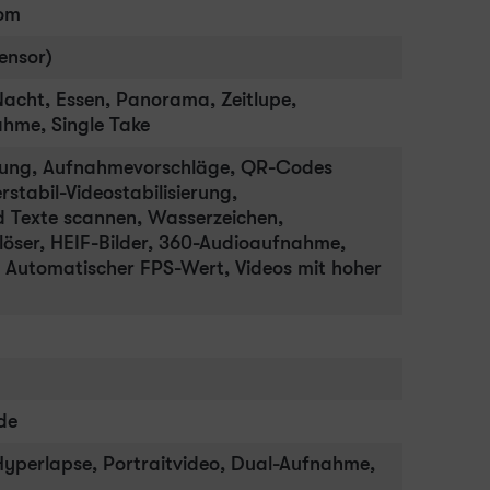
oom
ensor)
 Nacht, Essen, Panorama, Zeitlupe,
ahme, Single Take
erung, Aufnahmevorschläge, QR-Codes
stabil-Videostabilisierung,
Texte scannen, Wasserzeichen,
öser, HEIF-Bilder, 360-Audioaufnahme,
, Automatischer FPS-Wert, Videos mit hoher
de
, Hyperlapse, Portraitvideo, Dual-Aufnahme,