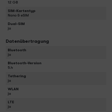
12 GB
SIM-Kartentyp
Nano & eSIM
Dual-SIM
ja
Datenübertragung
Bluetooth
ja
Bluetooth-Version
5.4
Tethering
ja
WLAN
ja
LTE
ja