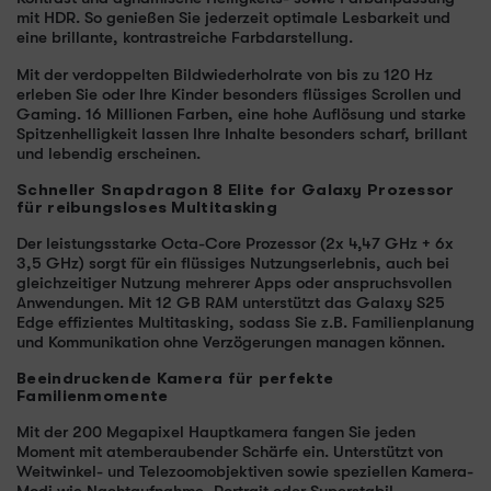
mit HDR. So genießen Sie jederzeit optimale Lesbarkeit und
eine brillante, kontrastreiche Farbdarstellung.
Mit der verdoppelten Bildwiederholrate von bis zu 120 Hz
erleben Sie oder Ihre Kinder besonders flüssiges Scrollen und
Gaming. 16 Millionen Farben, eine hohe Auflösung und starke
Spitzenhelligkeit lassen Ihre Inhalte besonders scharf, brillant
und lebendig erscheinen.
Schneller Snapdragon 8 Elite for Galaxy Prozessor
für reibungsloses Multitasking
Der leistungsstarke Octa-Core Prozessor (2x 4,47 GHz + 6x
3,5 GHz) sorgt für ein flüssiges Nutzungserlebnis, auch bei
gleichzeitiger Nutzung mehrerer Apps oder anspruchsvollen
Anwendungen. Mit 12 GB RAM unterstützt das Galaxy S25
Edge effizientes Multitasking, sodass Sie z.B. Familienplanung
und Kommunikation ohne Verzögerungen managen können.
Beeindruckende Kamera für perfekte
Familienmomente
Mit der 200 Megapixel Hauptkamera fangen Sie jeden
Moment mit atemberaubender Schärfe ein. Unterstützt von
Weitwinkel- und Telezoomobjektiven sowie speziellen Kamera-