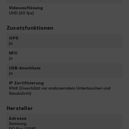
Videoauflösung
UHD (60 fps)
Zusatzfunktionen
GPS
ja
NFC
ja
USB-Anschluss
ja
IP Zertifizierung
IP68 (Geschützt vor andauerndem Untertauchen und
Staubdicht)
Hersteller
Adresse
Samsung
PO Box 12987