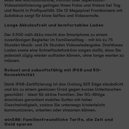
Modi wie Nachtaufnahme, Portrait oder Superstabil-
Videostabilisierung gelingen Ihnen Fotos und Videos bei Tag
und Nacht in Profiqualität. Die 12 Megapixel Frontkamera mit
Autofokus sorgt für klare Selfies und Videoanrufe.
Lange Akkulaufzeit und komfortables Laden
Der 3.900 mAh Akku macht das Smartphone zu einem
zuverlässigen Begleiter im Familienalltag – mit bis zu 75
Stunden Musik- und 24 Stunden Videowiedergabe. Drahtloses
Laden sowie eine Schnellladefunktion sorgen dafür, dass Sie
jederzeit zügig wieder aufladen können, ohne lange warten zu
müssen.
Robust und zukunftsfähig mit IP68 und 5G-
Konnektivität
Dank IP68-Zertifizierung ist das Galaxy S25 Edge staubdicht
und bis zu einem gewissen Grad gegen kurzes Untertauchen
geschützt – ideal für aktive Familien. Der 5G-fähige
Anschluss garantiert mobiles Surfen mit hoher
Geschwindigkeit, sodass Sie unterwegs kinderleicht
kommunizieren, arbeiten oder streamen können.
winSIM: Familienfreundliche Tarife, die Zeit und
Geld sparen