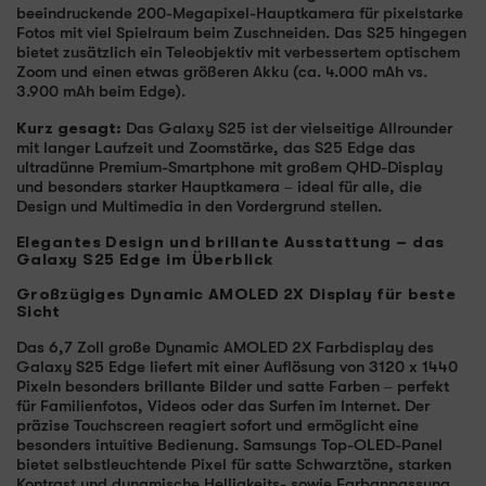
beeindruckende 200-Megapixel-Hauptkamera für pixelstarke
Fotos mit viel Spielraum beim Zuschneiden. Das S25 hingegen
bietet zusätzlich ein Teleobjektiv mit verbessertem optischem
Zoom und einen etwas größeren Akku (ca. 4.000 mAh vs.
3.900 mAh beim Edge).
Kurz gesagt:
Das Galaxy S25 ist der vielseitige Allrounder
mit langer Laufzeit und Zoomstärke, das S25 Edge das
ultradünne Premium-Smartphone mit großem QHD-Display
und besonders starker Hauptkamera – ideal für alle, die
Design und Multimedia in den Vordergrund stellen.
Elegantes Design und brillante Ausstattung – das
Galaxy S25 Edge im Überblick
Großzügiges Dynamic AMOLED 2X Display für beste
Sicht
Das 6,7 Zoll große Dynamic AMOLED 2X Farbdisplay des
Galaxy S25 Edge liefert mit einer Auflösung von 3120 x 1440
Pixeln besonders brillante Bilder und satte Farben – perfekt
für Familienfotos, Videos oder das Surfen im Internet. Der
präzise Touchscreen reagiert sofort und ermöglicht eine
besonders intuitive Bedienung. Samsungs Top-OLED-Panel
bietet selbstleuchtende Pixel für satte Schwarztöne, starken
Kontrast und dynamische Helligkeits- sowie Farbanpassung