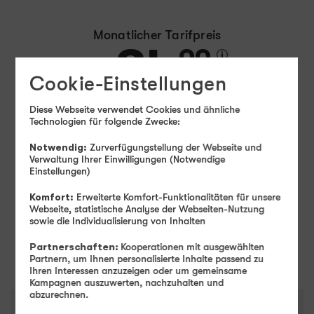
Monatlicher Tarifpreis
34
99
Cookie-Einstellungen
Ab
€ mtl.
Einmaliger Gerätepreis
ab: 1,– €
Diese Webseite verwendet Cookies und ähnliche
Technologien für folgende Zwecke:
Farbe
-
Jet Black
Notwendig:
Zurverfügungstellung der Webseite und
Verwaltung Ihrer Einwilligungen (Notwendige
Einstellungen)
Speicher
-
256 GB
256 GB
Komfort:
Erweiterte Komfort-Funktionalitäten für unsere
Webseite, statistische Analyse der Webseiten-Nutzung
sowie die Individualisierung von Inhalten
Weiter
Partnerschaften:
Kooperationen mit ausgewählten
Partnern, um Ihnen personalisierte Inhalte passend zu
Ihren Interessen anzuzeigen oder um gemeinsame
Kampagnen auszuwerten, nachzuhalten und
abzurechnen.