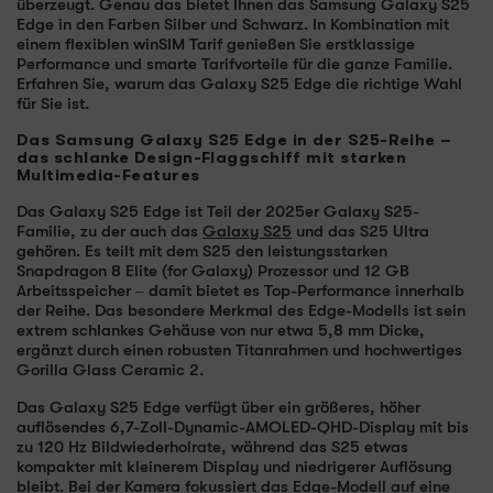
überzeugt. Genau das bietet Ihnen das Samsung Galaxy S25
Edge in den Farben Silber und Schwarz. In Kombination mit
einem flexiblen winSIM Tarif genießen Sie erstklassige
Performance und smarte Tarifvorteile für die ganze Familie.
Erfahren Sie, warum das Galaxy S25 Edge die richtige Wahl
für Sie ist.
Das Samsung Galaxy S25 Edge in der S25-Reihe –
das schlanke Design-Flaggschiff mit starken
Multimedia-Features
Das Galaxy S25 Edge ist Teil der 2025er Galaxy S25-
Familie, zu der auch das
Galaxy S25
und das S25 Ultra
gehören. Es teilt mit dem S25 den leistungsstarken
Snapdragon 8 Elite (for Galaxy) Prozessor und 12 GB
Arbeitsspeicher – damit bietet es Top-Performance innerhalb
der Reihe. Das besondere Merkmal des Edge-Modells ist sein
extrem schlankes Gehäuse von nur etwa 5,8 mm Dicke,
ergänzt durch einen robusten Titanrahmen und hochwertiges
Gorilla Glass Ceramic 2.
Das Galaxy S25 Edge verfügt über ein größeres, höher
auflösendes 6,7-Zoll-Dynamic-AMOLED-QHD-Display mit bis
zu 120 Hz Bildwiederholrate, während das S25 etwas
kompakter mit kleinerem Display und niedrigerer Auflösung
bleibt. Bei der Kamera fokussiert das Edge-Modell auf eine