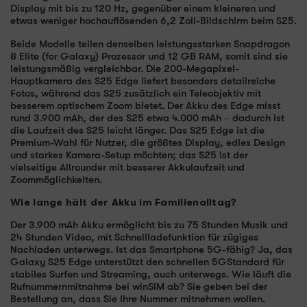
Display mit bis zu 120 Hz, gegenüber einem kleineren und
etwas weniger hochauflösenden 6,2 Zoll-Bildschirm beim S25.
Beide Modelle teilen denselben leistungsstarken Snapdragon
8 Elite (for Galaxy) Prozessor und 12 GB RAM, somit sind sie
leistungsmäßig vergleichbar. Die 200-Megapixel-
Hauptkamera des S25 Edge liefert besonders detailreiche
Fotos, während das S25 zusätzlich ein Teleobjektiv mit
besserem optischem Zoom bietet. Der Akku des Edge misst
rund 3.900 mAh, der des S25 etwa 4.000 mAh – dadurch ist
die Laufzeit des S25 leicht länger. Das S25 Edge ist die
Premium-Wahl für Nutzer, die größtes Display, edles Design
und starkes Kamera-Setup möchten; das S25 ist der
vielseitige Allrounder mit besserer Akkulaufzeit und
Zoommöglichkeiten.
Wie lange hält der Akku im Familienalltag?
Der 3.900 mAh Akku ermöglicht bis zu 75 Stunden Musik und
24 Stunden Video, mit Schnellladefunktion für zügiges
Nachladen unterwegs. Ist das Smartphone 5G-fähig? Ja, das
Galaxy S25 Edge unterstützt den schnellen 5GStandard für
stabiles Surfen und Streaming, auch unterwegs. Wie läuft die
Rufnummernmitnahme bei winSIM ab? Sie geben bei der
Bestellung an, dass Sie Ihre Nummer mitnehmen wollen.