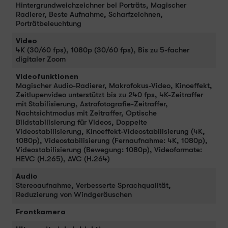
Hintergrundweichzeichner bei Porträts, Magischer
Radierer, Beste Aufnahme, Scharfzeichnen,
Porträtbeleuchtung
Video
4K (30/60 fps), 1080p (30/60 fps), Bis zu 5-facher
digitaler Zoom
Videofunktionen
Magischer Audio-Radierer, Makrofokus-Video, Kinoeffekt,
Zeitlupenvideo unterstützt bis zu 240 fps, 4K-Zeitraffer
mit Stabilisierung, Astrofotografie-Zeitraffer,
Nachtsichtmodus mit Zeitraffer, Optische
Bildstabilisierung für Videos, Doppelte
Videostabilisierung, Kinoeffekt-Videostabilisierung (4K,
1080p), Videostabilisierung (Fernaufnahme: 4K, 1080p),
Videostabilisierung (Bewegung: 1080p), Videoformate:
HEVC (H.265), AVC (H.264)
Audio
Stereoaufnahme, Verbesserte Sprachqualität,
Reduzierung von Windgeräuschen
Frontkamera