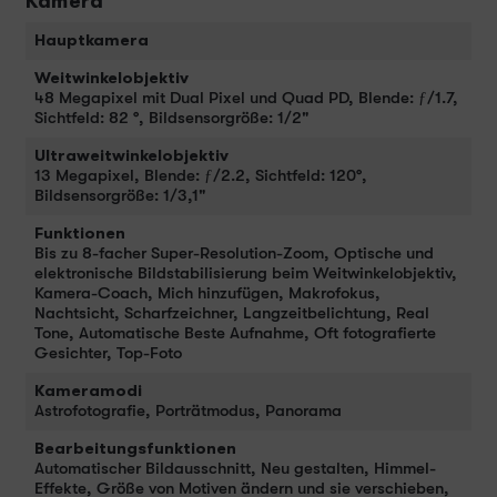
Kamera
Hauptkamera
Weitwinkelobjektiv
48 Megapixel mit Dual Pixel und Quad PD, Blende: ƒ/1.7,
Sichtfeld: 82 °, Bildsensorgröße: 1/2"
Ultraweitwinkelobjektiv
13 Megapixel, Blende: ƒ/2.2, Sichtfeld: 120°,
Bildsensorgröße: 1/3,1"
Funktionen
Bis zu 8-facher Super-Resolution-Zoom, Optische und
elektronische Bildstabilisierung beim Weitwinkelobjektiv,
Kamera-Coach, Mich hinzufügen, Makrofokus,
Nachtsicht, Scharfzeichner, Langzeitbelichtung, Real
Tone, Automatische Beste Aufnahme, Oft fotografierte
Gesichter, Top-Foto
Kameramodi
Astrofotografie, Porträtmodus, Panorama
Bearbeitungsfunktionen
Automatischer Bildausschnitt, Neu gestalten, Himmel-
Effekte, Größe von Motiven ändern und sie verschieben,