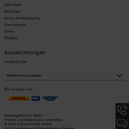
eSIM Tarife
MultiCard
Norton Mobile Security
Friendsurance
Zattoo
BILDplus
Auszeichnungen
winSIM im Test
Mobilfunkratgeber
Wir versenden mit:
Hotlin
Infor
Preisangaben inkl. MwSt.
werde
Irrtümer und Änderungen vorbehalten.
Chat-
angez
© 2026 Drillisch Online GmbH,
Infor
ein Unternehmen der United-Internet-Gruppe