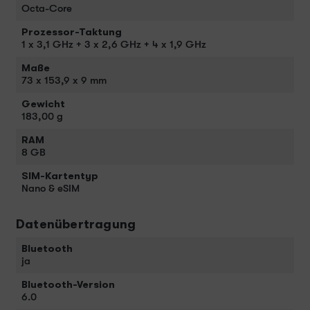
Octa-Core
Prozessor-Taktung
1 x 3,1 GHz + 3 x 2,6 GHz + 4 x 1,9 GHz
Maße
73 x 153,9 x 9 mm
Gewicht
183,00 g
RAM
8 GB
SIM-Kartentyp
Nano & eSIM
Datenübertragung
Bluetooth
ja
Bluetooth-Version
6.0