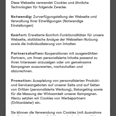
Diese Webseite verwendet Cookies und ähnliche
Technologien für folgende Zwecke:
Monatlicher Tarifpreis
14
Notwendig:
Zurverfügungstellung der Webseite und
99
Verwaltung Ihrer Einwilligungen (Notwendige
Einstellungen)
Ab
€ mtl.
Komfort:
Erweiterte Komfort-Funktionalitäten für unsere
Einmaliger Gerätepreis
ab: 1,– €
Webseite, statistische Analyse der Webseiten-Nutzung
sowie die Individualisierung von Inhalten
Farbe
-
Lavender
Partnerschaften:
Kooperationen mit ausgewählten
Partnern, um Ihnen personalisierte Inhalte passend zu
Ihren Interessen anzuzeigen oder um gemeinsame
Speicher
-
128 GB
Kampagnen auszuwerten, nachzuhalten und
abzurechnen.
128 GB
256 GB
Promotion:
Ausspielung von personalisierten Produkt-
und Serviceangeboten auf unserer Seite und auf Seiten
Weiter
von Dritten (personalisierte Werbung), Retargeting sowie
für die Messung der Wirksamkeit unserer Kampagnen.
Hierzu setzten wir Cookies von Werbepartnern
(Drittanbieter) ein.
Sie können die Verwendung von Cookies (mit Ausnahme