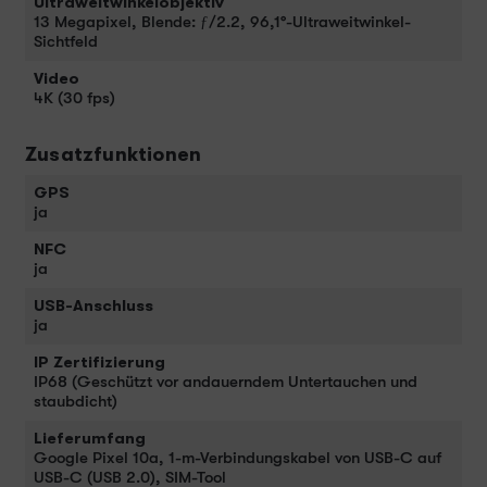
Ultraweitwinkelobjektiv
13 Megapixel, Blende: ƒ/2.2, 96,1°-Ultraweitwinkel-
Sichtfeld
Video
4K (30 fps)
Zusatzfunktionen
GPS
ja
NFC
ja
USB-Anschluss
ja
IP Zertifizierung
IP68 (Geschützt vor andauerndem Untertauchen und
staubdicht)
Lieferumfang
Google Pixel 10a, 1-m-Verbindungskabel von USB-C auf
USB-C (USB 2.0), SIM-Tool