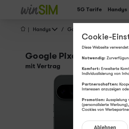
Tarife
Handys
|
Handys
/
Google
/
Pixel 10 Pro
Cookie-Eins
Diese Webseite verwendet
Google Pixel 10 Pro XL
Notwendig:
Zurverfügung
mit Vertrag
Komfort:
Erweiterte Komf
Individualisierung von Inh
Partnerschaften:
Koope
Interessen anzuzeigen o
Promotion:
Ausspielung v
(personalisierte Werbung)
Cookies von Werbepartnern
Ablehnen