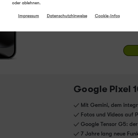
oder ablehnen.
Spei
7 - 45
256
Impressum
Datenschutzhinweise
Cookie-Infos
W
USB PD
Sof
Google Pixel 1
Mit Gemini, dem integr
Fotos und Videos auf P
Google Tensor G5: der 
7 Jahre lang neue Fun