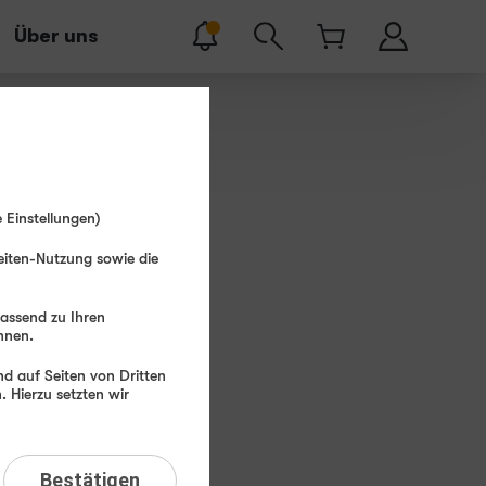
Über uns
cher Tarifpreis
 Einstellungen)
29
99
eiten-Nutzung sowie die
€ mtl.
passend zu Ihren
hnen.
erätepreis
ab: 1,– €
d auf Seiten von Dritten
 Hierzu setzten wir
be
-
Obsidian
Bestätigen