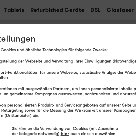
Tablets
Refurbished Geräte
DSL
Glasfaser
 XL
tellungen
 Cookies und ähnliche Technologien für folgende Zwecke:
Monatli
stellung der Webseite und Verwaltung Ihrer Einwilligungen (Notwendige
ort-Funktionalitäten für unsere Webseite, statistische Analyse der Webs
alten
Ab
rationen mit ausgewählten Partnern, um Ihnen personalisierte Inhalte 
der um gemeinsame Kampagnen auszuwerten, nachzuhalten und abzurec
Einmaliger G
on personalisierten Produkt- und Serviceangeboten auf unserer Seite un
, Retargeting sowie für die Messung der Wirksamkeit unserer Kampagnen.
 (Drittanbieter) ein.
Far
Sie können die Verwendung von Cookies (mit Ausnahme
Produktdatenblatt
der Kategorie notwendig)
hier
auch einzeln auswählen