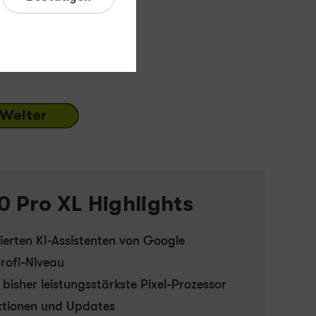
cher
-
256 GB
 GB
ort lieferbar
Weiter
0 Pro XL Highlights
ierten KI-Assistenten von Google
rofi-Niveau
bisher leistungsstärkste Pixel-Prozessor
ktionen und Updates