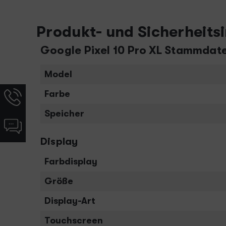
Produkt- und Sicherheits
Google Pixel 10 Pro XL Stammdat
Model
Hotline-
Farbe
Informationen
Speicher
werden
Chat-
angezeigt
Informationen
Display
werden
angezeigt
Farbdisplay
Größe
Display-Art
Touchscreen