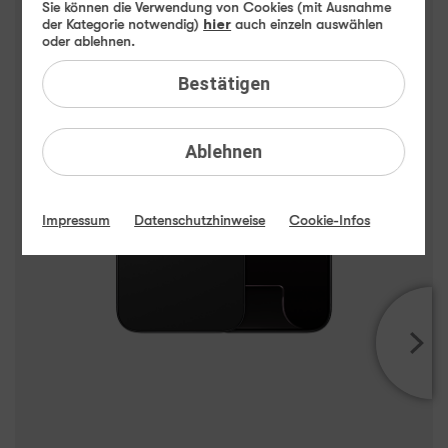
Apple iPhone Air Highlights
Sie können die Verwendung von Cookies (mit Ausnahme
der Kategorie notwendig)
hier
auch einzeln auswählen
oder ablehnen.
Bestätigen
Ablehnen
Impressum
Datenschutzhinweise
Cookie-Infos