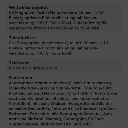
Weitwinkelobjektiv
48 Megapixel Fusion Haupt­kamera: 26 mm, ƒ/1.6
Blende, optische Bild­stabilisierung mit Sensor­
verschiebung, 100 % Focus Pixel, Unter­stüt­zung für
super­hochauflösende Fotos (24 MP und 48 MP)
Teleobjektiv
2x 12 Megapixel in optischer Qualität: 52 mm, ƒ/1.6
Blende, optische Bild­stabilisierung mit Sensor­
verschiebung, 100 % Focus Pixel
Telezoom
Bis zu 10x digitaler Zoom
Funktionen
Anpass­bares Standard­objektiv (Fusion Haupt­kamera),
Objektivabdeckung aus Saphirkristall, True Tone Blitz,
Photonic Engine, Deep Fusion, Smart HDR 5, Porträts der
nächsten Gene­ra­tion mit Fokus- und Tiefenkontrolle,
Porträt­licht mit sechs Effekten, Fotografische Stile der
neu­esten Gene­ra­tion, Fotos und Live Photos mit großem
Farb­raum, Fort­schrittliche Rote-Augen-Korrektur, Auto­
matische Bild­stabi­li­sierung, Geotagging für Fotos,
Aufgenommene Bildformate: HEIF und JPEG