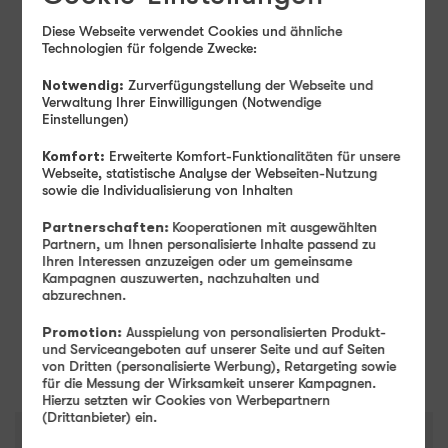
Diese Webseite verwendet Cookies und ähnliche
Technologien für folgende Zwecke:
Monatlicher Tarifpreis
29
99
Notwendig:
Zurverfügungstellung der Webseite und
Verwaltung Ihrer Einwilligungen (Notwendige
Einstellungen)
Ab
€ mtl.
Einmaliger Gerätepreis
ab: 1,– €
Komfort:
Erweiterte Komfort-Funktionalitäten für unsere
Webseite, statistische Analyse der Webseiten-Nutzung
Farbe
-
Space Schwarz
sowie die Individualisierung von Inhalten
Partnerschaften:
Kooperationen mit ausgewählten
Partnern, um Ihnen personalisierte Inhalte passend zu
Speicher
-
256 GB
Ihren Interessen anzuzeigen oder um gemeinsame
256 GB
512 GB
1 TB
Kampagnen auszuwerten, nachzuhalten und
abzurechnen.
Promotion:
Ausspielung von personalisierten Produkt-
Weiter
und Serviceangeboten auf unserer Seite und auf Seiten
von Dritten (personalisierte Werbung), Retargeting sowie
für die Messung der Wirksamkeit unserer Kampagnen.
Hierzu setzten wir Cookies von Werbepartnern
(Drittanbieter) ein.