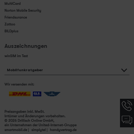
MultiCard
Norton Mobile Security
Friendsurance
Zattoo
BILDplus
Auszeichnungen
winSIM im Test
Mobilfunkratgeber
Wir versenden mit:
Hotlin
Infor
Preisangaben inkl. MwSt.
werde
Irrtümer und Änderungen vorbehalten.
Chat-
angez
© 2026 Drillisch Online GmbH,
Infor
ein Unternehmen der United-Internet-Gruppe
werde
smartmobil.de
simplytel
handyvertrag.de
angez