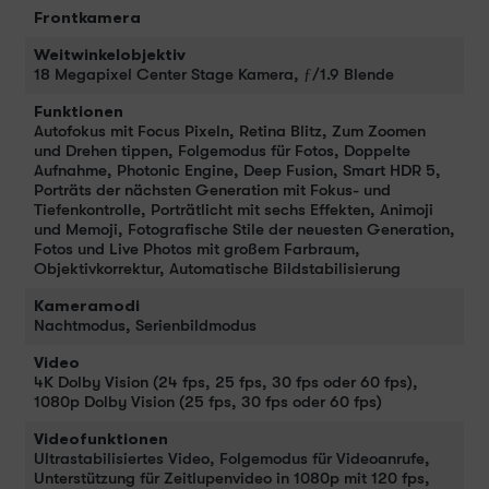
Frontkamera
Weitwinkelobjektiv
18 Megapixel Center Stage Kamera, ƒ/1.9 Blende
Funktionen
Auto­fokus mit Focus Pixeln, Retina Blitz, Zum Zoomen
und Drehen tippen, Folge­modus für Fotos, Doppelte
Aufnahme, Photonic Engine, Deep Fusion, Smart HDR 5,
Porträts der nächsten Gene­ra­tion mit Fokus- und
Tiefenkontrolle, Porträt­licht mit sechs Effekten, Animoji
und Memoji, Fotografische Stile der neu­esten Gene­ra­tion,
Fotos und Live Photos mit großem Farb­raum,
Objektivkorrektur, Auto­matische Bild­stabi­li­sierung
Kameramodi
Nacht­modus, Serienbildmodus
Video
4K Dolby Vision (24 fps, 25 fps, 30 fps oder 60 fps),
1080p Dolby Vision (25 fps, 30 fps oder 60 fps)
Videofunktionen
Ultrastabilisiertes Video, Folge­modus für Video­anrufe,
Unter­stüt­zung für Zeitlupen­video in 1080p mit 120 fps,