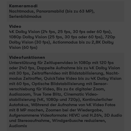
Kameramodi
Nacht­modus, Panoramabild (bis zu 63 MP),
Serienbildmodus
Video
4K Dolby Vision (24 fps, 25 fps, 30 fps oder 60 fps),
1080p Dolby Vision (25 fps, 30 fps oder 60 fps), 720p
Dolby Vision (30 fps), Actionmodus bis zu 2,8K Dolby
Vision (60 fps)
Videofunktionen
Unter­stüt­zung für Zeitlupen­video in 1080p mit 120 fps
oder 240 fps, Doppelte Auf­nahme bis zu 4K Dolby Vision
mit 30 fps, Zeitraffervideo mit Bild­stabilisierung, Nacht­
modus Zeitraffer, QuickTake Video bis zu 4K Dolby Vision
mit 60 fps, Optische Bild­stabilisierung mit Sensor­
verschiebung für Video, Bis zu 6x digitaler Zoom,
Audiozoom, True Tone Blitz, Cinematic Video­
stabilisierung (4K, 1080p und 720p), Kontinuierlicher
Auto­fokus, Während der Auf­nahme von 4K Video Fotos
mit 8 MP machen, Zoomen bei der Wieder­gabe,
Aufgenommene Video­formate: HEVC und H.264, 3D Audio
und Stereo­aufnahme, Wind­geräusche redu­zieren,
Audiomix