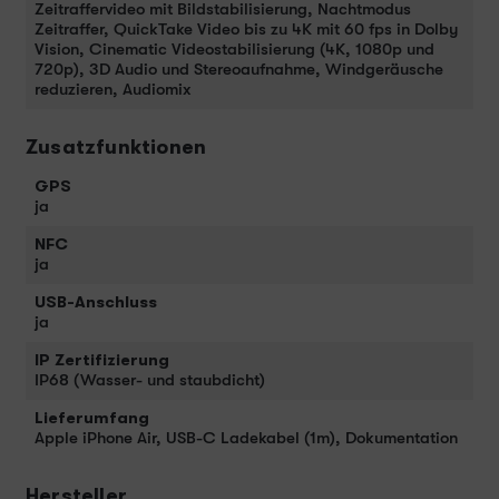
Zeitraffervideo mit Bild­stabilisierung, Nacht­modus
Zeitraffer, QuickTake Video bis zu 4K mit 60 fps in Dolby
Vision, Cinematic Video­stabilisierung (4K, 1080p und
720p), 3D Audio und Stereo­aufnahme, Wind­geräusche
redu­zieren, Audiomix
Zusatzfunktionen
GPS
ja
NFC
ja
USB-Anschluss
ja
IP Zertifizierung
IP68 (Wasser- und staubdicht)
Lieferumfang
Apple iPhone Air, USB-C Ladekabel (1m), Dokumentation
Hersteller