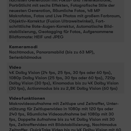
nächsten Gene­ra­tion mit Fokus- und Tiefenkontrolle,
Porträt­licht mit sechs Effekten, Fotografische Stile der
neu­esten Gene­ra­tion, Räumliche Fotos, 48 MP
Makrofotos, Fotos und Live Photos mit großem Farb­raum,
Objektiv-Korrektur (Fusion Ultra­weit­winkel), Fort­
schrittliche Rote-Augen-Korrektur, Auto­matische Bild­
stabi­li­sierung, Geotagging für Fotos, Aufgenommene
Bildformate: HEIF und JPEG
Kameramodi
Nacht­modus, Panoramabild (bis zu 63 MP),
Serienbildmodus
Video
4K Dolby Vision (24 fps, 25 fps, 30 fps oder 60 fps),
1080p Dolby Vision (25 fps, 30 fps oder 60 fps), 720p
Dolby Vision (30 fps), Kino­modus bis zu 4K Dolby Vision
(30 fps), Actionmodus bis zu 2,8K Dolby Vision (60 fps)
Videofunktionen
Makrovideo­aufnahme mit Zeitlupe und Zeitraffer, Unter­
stüt­zung für Zeitlupen­video in 1080p mit 120 fps oder
240 fps, Räumliche Video­auf­nahme bei 1080p mit 30
fps, Doppelte Auf­nahme bis zu 4K Dolby Vision mit 30
fps, Zeitraffervideo mit Bild­stabilisierung, Nacht­modus
Zeitraffer, QuickTake Video bis zu 4K Dolby Vision mit 60