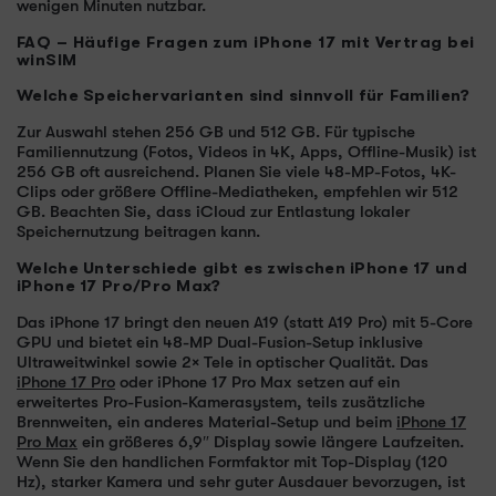
wenigen Minuten nutzbar.
FAQ – Häufige Fragen zum iPhone 17 mit Vertrag bei
winSIM
Welche Speichervarianten sind sinnvoll für Familien?
Zur Auswahl stehen 256 GB und 512 GB. Für typische
Familiennutzung (Fotos, Videos in 4K, Apps, Offline-Musik) ist
256 GB oft ausreichend. Planen Sie viele 48-MP-Fotos, 4K-
Clips oder größere Offline-Mediatheken, empfehlen wir 512
GB. Beachten Sie, dass iCloud zur Entlastung lokaler
Speichernutzung beitragen kann.
Welche Unterschiede gibt es zwischen iPhone 17 und
iPhone 17 Pro/Pro Max?
Das iPhone 17 bringt den neuen A19 (statt A19 Pro) mit 5-Core
GPU und bietet ein 48-MP Dual-Fusion-Setup inklusive
Ultraweitwinkel sowie 2× Tele in optischer Qualität. Das
iPhone 17 Pro
oder iPhone 17 Pro Max setzen auf ein
erweitertes Pro-Fusion-Kamerasystem, teils zusätzliche
Brennweiten, ein anderes Material-Setup und beim
iPhone 17
Pro Max
ein größeres 6,9″ Display sowie längere Laufzeiten.
Wenn Sie den handlichen Formfaktor mit Top-Display (120
Hz), starker Kamera und sehr guter Ausdauer bevorzugen, ist