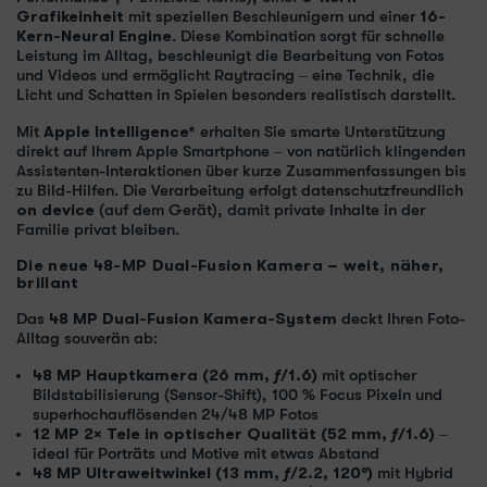
Grafikeinheit
mit speziellen Beschleunigern und einer
16-
Kern-Neural Engine
. Diese Kombination sorgt für schnelle
Leistung im Alltag, beschleunigt die Bearbeitung von Fotos
und Videos und ermöglicht Raytracing – eine Technik, die
Licht und Schatten in Spielen besonders realistisch darstellt.
Mit
Apple Intelligence*
erhalten Sie smarte Unterstützung
direkt auf Ihrem Apple Smartphone – von natürlich klingenden
Assistenten-Interaktionen über kurze Zusammenfassungen bis
zu Bild-Hilfen. Die Verarbeitung erfolgt datenschutzfreundlich
on device
(auf dem Gerät), damit private Inhalte in der
Familie privat bleiben.
Die neue 48-MP Dual-Fusion Kamera – weit, näher,
brillant
Das
48 MP Dual-Fusion Kamera-System
deckt Ihren Foto-
Alltag souverän ab:
48 MP Hauptkamera (26 mm, ƒ/1.6)
mit optischer
Bildstabilisierung (Sensor-Shift), 100 % Focus Pixeln und
superhochauflösenden 24/48 MP Fotos
12 MP 2× Tele in optischer Qualität (52 mm, ƒ/1.6)
–
ideal für Porträts und Motive mit etwas Abstand
48 MP Ultraweitwinkel (13 mm, ƒ/2.2, 120°)
mit Hybrid