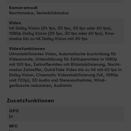
Kameramodi
Nacht­modus, Serienbildmodus
Video
4K Dolby Vision (24 fps, 25 fps, 30 fps oder 60 fps),
1080p Dolby Vision (25 fps, 30 fps oder 60 fps), Kino­
modus bis zu 4K Dolby Vision mit 30 fps
Videofunktionen
Ultrastabilisiertes Video, Automatische Ausrichtung für
Video­anrufe, Unter­stüt­zung für Zeitlupen­video in 1080p
mit 120 fps, Zeitraffervideo mit Bild­stabilisierung, Nacht­
modus Zeitraffer, QuickTake Video bis zu 4K mit 60 fps in
Dolby Vision, Cinematic Video­stabilisierung (4K, 1080p
und 720p), 3D Audio und Stereo­aufnahme, Wind­
geräusche redu­zieren, Audiomix
Zusatzfunktionen
GPS
ja
NFC