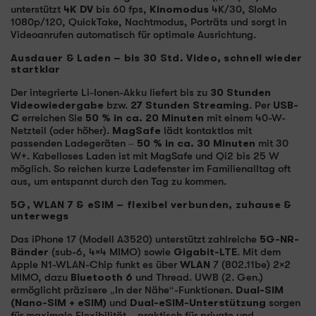
unterstützt
4K DV
bis 60 fps,
Kinomodus
4K/30, SloMo
1080p/120, QuickTake, Nachtmodus, Porträts und sorgt in
Videoanrufen automatisch für optimale Ausrichtung.
Ausdauer & Laden – bis 30 Std. Video, schnell wieder
startklar
Der integrierte Li-Ionen-Akku liefert bis zu
30 Stunden
Videowiedergabe
bzw.
27 Stunden Streaming
. Per
USB-
C
erreichen Sie
50 % in ca. 20 Minuten
mit einem 40-W-
Netzteil (oder höher).
MagSafe
lädt kontaktlos mit
passenden Ladegeräten –
50 % in ca. 30 Minuten
mit 30
W+. Kabelloses Laden ist mit MagSafe und Qi2 bis 25 W
möglich. So reichen kurze Ladefenster im Familienalltag oft
aus, um entspannt durch den Tag zu kommen.
5G, WLAN 7 & eSIM – flexibel verbunden, zuhause &
unterwegs
Das iPhone 17 (Modell A3520) unterstützt zahlreiche
5G-NR-
Bänder
(sub-6, 4×4 MIMO) sowie
Gigabit-LTE
. Mit dem
Apple N1-WLAN-Chip funkt es über
WLAN
7 (802.11be) 2×2
MIMO, dazu
Bluetooth 6
und Thread. UWB (2. Gen.)
ermöglicht präzisere „In der Nähe“-Funktionen.
Dual-SIM
(Nano-SIM + eSIM)
und
Dual-eSIM-Unterstützung
sorgen
für maximale Flexibilität – praktisch für private und