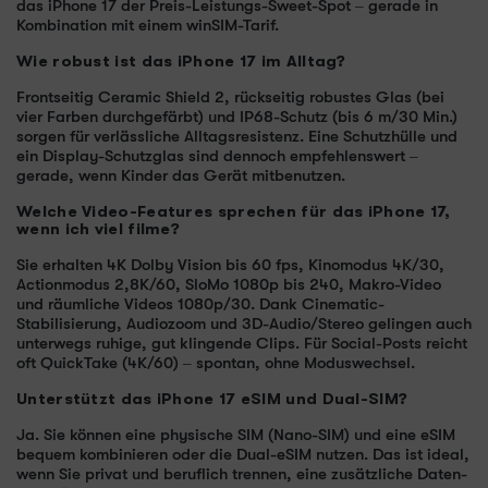
das iPhone 17 der Preis-Leistungs-Sweet-Spot – gerade in
Kombination mit einem winSIM-Tarif.
Wie robust ist das iPhone 17 im Alltag?
Frontseitig Ceramic Shield 2, rückseitig robustes Glas (bei
vier Farben durchgefärbt) und IP68-Schutz (bis 6 m/30 Min.)
sorgen für verlässliche Alltagsresistenz. Eine Schutzhülle und
ein Display-Schutzglas sind dennoch empfehlenswert –
gerade, wenn Kinder das Gerät mitbenutzen.
Welche Video-Features sprechen für das iPhone 17,
wenn ich viel filme?
Sie erhalten 4K Dolby Vision bis 60 fps, Kinomodus 4K/30,
Actionmodus 2,8K/60, SloMo 1080p bis 240, Makro-Video
und räumliche Videos 1080p/30. Dank Cinematic-
Stabilisierung, Audiozoom und 3D-Audio/Stereo gelingen auch
unterwegs ruhige, gut klingende Clips. Für Social-Posts reicht
oft QuickTake (4K/60) – spontan, ohne Moduswechsel.
Unterstützt das iPhone 17 eSIM und Dual-SIM?
Ja. Sie können eine physische SIM (Nano-SIM) und eine eSIM
bequem kombinieren oder die Dual-eSIM nutzen. Das ist ideal,
wenn Sie privat und beruflich trennen, eine zusätzliche Daten-