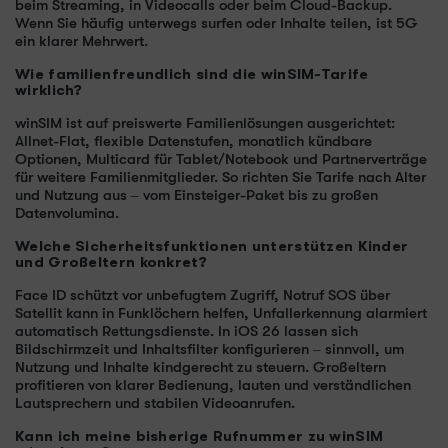
beim Streaming, in Videocalls oder beim Cloud-Backup.
Wenn Sie häufig unterwegs surfen oder Inhalte teilen, ist 5G
ein klarer Mehrwert.
Wie familienfreundlich sind die winSIM-Tarife
wirklich?
winSIM ist auf preiswerte Familienlösungen ausgerichtet:
Allnet-Flat, flexible Datenstufen, monatlich kündbare
Optionen, Multicard für Tablet/Notebook und Partnerverträge
für weitere Familienmitglieder. So richten Sie Tarife nach Alter
und Nutzung aus – vom Einsteiger-Paket bis zu großen
Datenvolumina.
Welche Sicherheitsfunktionen unterstützen Kinder
und Großeltern konkret?
Face ID schützt vor unbefugtem Zugriff, Notruf SOS über
Satellit kann in Funklöchern helfen, Unfallerkennung alarmiert
automatisch Rettungsdienste. In iOS 26 lassen sich
Bildschirmzeit und Inhaltsfilter konfigurieren – sinnvoll, um
Nutzung und Inhalte kindgerecht zu steuern. Großeltern
profitieren von klarer Bedienung, lauten und verständlichen
Lautsprechern und stabilen Videoanrufen.
Kann ich meine bisherige Rufnummer zu winSIM