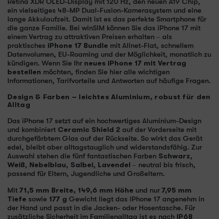
Retina XDR OLED-Display mit 120 Hz, den neuen A19 Chip,
ein vielseitiges 48-MP Dual-Fusion-Kamerasystem und eine
lange Akkulaufzeit. Damit ist es das perfekte Smartphone für
die ganze Familie. Bei winSIM können Sie das iPhone 17 mit
einem Vertrag zu attraktiven Preisen erhalten – als
praktisches
iPhone 17 Bundle
mit Allnet-Flat, schnellem
Datenvolumen, EU-Roaming und der Möglichkeit, monatlich zu
kündigen. Wenn Sie Ihr
neues iPhone 17 mit Vertrag
bestellen
möchten, finden Sie hier alle wichtigen
Informationen, Tarifvorteile und Antworten auf häufige Fragen.
Design & Farben – leichtes Aluminium, robust für den
Alltag
Das iPhone 17 setzt auf ein hochwertiges Aluminium-Design
und kombiniert
Ceramic Shield 2
auf der Vorderseite mit
durchgefärbtem Glas auf der Rückseite. So wirkt das Gerät
edel, bleibt aber alltagstauglich und widerstandsfähig. Zur
Auswahl stehen die fünf fantastischen Farben
Schwarz
,
Weiß
,
Nebelblau
,
Salbei
,
Lavendel
– neutral bis frisch,
passend für Eltern, Jugendliche und Großeltern.
Mit
71,5 mm Breite, 149,6 mm Höhe
und nur
7,95 mm
Tiefe
sowie
177 g
Gewicht liegt das iPhone 17 angenehm in
der Hand und passt in die Jacken- oder Hosentasche. Für
zusätzliche Sicherheit im Familienalltag ist es nach
IP68