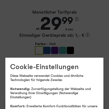
Monatlicher Tarifpreis
29
99
Ab
€ mtl.
Einmaliger Gerätepreis
ab: 1,– €
Farbe
-
Weiß
Speicher
-
256 GB
Cookie-Einstellungen
256 GB
512 GB
Diese Webseite verwendet Cookies und ähnliche
Technologien für folgende Zwecke:
Weiter
Notwendig:
Zurverfügungstellung der Webseite und
Verwaltung Ihrer Einwilligungen (Notwendige
Einstellungen)
Komfort:
Erweiterte Komfort-Funktionalitäten für unsere