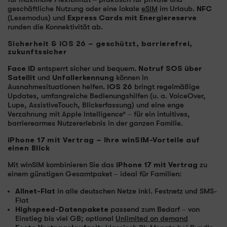
geschäftliche Nutzung oder eine lokale
eSIM
im Urlaub.
NFC
(Lesemodus) und
Express Cards mit Energiereserve
runden die Konnektivität ab.
Sicherheit & iOS 26 – geschützt, barrierefrei,
zukunftssicher
Face ID
entsperrt sicher und bequem.
Notruf SOS über
Satellit
und
Unfallerkennung
können in
Ausnahmesituationen helfen.
iOS 26
bringt regelmäßige
Updates, umfangreiche Bedienungshilfen (u. a. VoiceOver,
Lupe, AssistiveTouch, Blickerfassung) und eine enge
Verzahnung mit Apple Intelligence* – für ein intuitives,
barrierearmes Nutzererlebnis in der ganzen Familie.
iPhone 17 mit Vertrag – Ihre winSIM-Vorteile auf
einen Blick
Mit winSIM kombinieren Sie das
iPhone 17 mit Vertrag
zu
einem günstigen Gesamtpaket – ideal für Familien:
Allnet-Flat
in alle deutschen Netze inkl. Festnetz und SMS-
Flat
Highspeed-Datenpakete
passend zum Bedarf – von
Einstieg bis viel GB; optional
Unlimited on demand