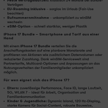
Feste Vertragslaufzeit:
klassisch 24 Monate bei Bundle-
Verträgen
EU-Roaming inklusive
– sorglos im Urlaub (Fair-Use
beachten)
Rufnummernmitnahme
– unkompliziert zu winSIM
wechseln
eSIM-Option
– schnell startklar, weniger Plastik
iPhone 17 Bundle – Smartphone und Tarif aus einer
Hand
Mit einem
iPhone 17 Bundle
verteilen Sie die
Anschaffungskosten auf eine planbare Monatsrate und
profitieren von Aktionen wie zusätzlichem Datenvolumen oder
reduzierter Zuzahlung. Dank winSIM-Servicewelt sind
Partnertarife, Multicard-Optionen und Anpassungen an das
Nutzungsverhalten der Familienmitglieder unkompliziert
möglich.
Für wen eignet sich das iPhone 17?
Eltern:
zuverlässige Performance, Face ID, lange Laufzeit,
5G, WLAN 7 – ideal für Arbeit, Organisation und
Familienkommunikation
Kinder & Jugendliche:
Dynamic Island, 120 Hz-Display,
starke Kamera für Social-Content, robuste Bauweise,