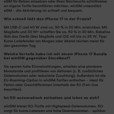
eSIM für Reisen einsetzen oder Ihren Nachwuchs schrittweise
an eigene Tarife heranführen möchten. winSIM unterstützt
eSIM – die Aktivierung ist schnell und bequem.
Wie schnell lädt das iPhone 17 in der Praxis?
Mit USB-C und 40 W sind ca. 50 % in 20 Min. erreichbar. Mit
MagSafe und 30 W+ schaffen Sie ca. 50 % in 30 Min. Kabellos
lädt das Gerät über MagSafe und Qi2 mit bis zu 25 W. Tipp:
Kurze Ladefenster am Morgen oder Abend reichen meist für
den gesamten Tag.
Welche Vorteile habe ich mit einem iPhone 17 Bundle
bei winSIM gegenüber Einzelkauf?
Sie sparen hohe Einmalzahlungen, erhalten eine planbare
Monatsrate und profitieren von Aktionen (z. B. zusätzliches
Datenvolumen oder reduzierte Zuzahlung). Außerdem ist die
EU-Roaming-Option in winSIM-Tarifen enthalten – ideal für
Ferien oder Geschäftsreisen innerhalb der EU (Fair-Use
beachten).
Ist 5G automatisch enthalten und lohnt es sich?
winSIM bietet 5G-Tarife mit Highspeed-Datenvolumen. 5G
sorgt für kurze Latenzen und hohe Downloadraten – spürbar