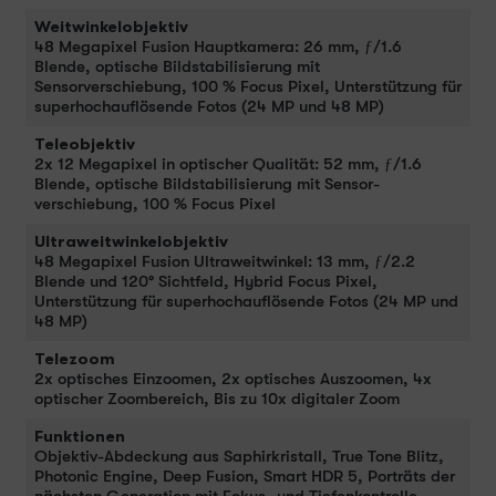
Weitwinkelobjektiv
48 Megapixel Fusion Haupt­kamera: 26 mm, ƒ/1.6
Blende, optische Bild­stabilisierung mit
Sensorverschiebung, 100 % Focus Pixel, Unter­stüt­zung für
super­hoch­auflösende Fotos (24 MP und 48 MP)
Teleobjektiv
2x 12 Megapixel in optischer Qualität: 52 mm, ƒ/1.6
Blende, optische Bildstabilisierung mit Sensor­
verschiebung, 100 % Focus Pixel
Ultraweitwinkelobjektiv
48 Megapixel Fusion Ultra­weit­winkel: 13 mm, ƒ/2.2
Blende und 120° Sichtfeld, Hybrid Focus Pixel,
Unterstützung für super­hochauflösende Fotos (24 MP und
48 MP)
Telezoom
2x optisches Einzoomen, 2x optisches Auszoomen, 4x
optischer Zoom­bereich, Bis zu 10x digitaler Zoom
Funktionen
Objektiv-Abdeckung aus Saphirkristall, True Tone Blitz,
Photonic Engine, Deep Fusion, Smart HDR 5, Porträts der