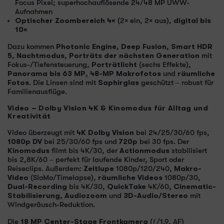
Focus Pixel; superhochauflösende 24/48 MP UWW-
Aufnahmen
Optischer Zoombereich 4×
(2× ein, 2× aus),
digital bis
10×
Dazu kommen
Photonic Engine
,
Deep Fusion
,
Smart HDR
5
,
Nachtmodus
,
Porträts der nächsten Generation
mit
Fokus-/Tiefensteuerung,
Porträtlicht
(sechs Effekte),
Panorama bis 63 MP
,
48-MP Makrofotos
und
räumliche
Fotos
. Die Linsen sind mit
Saphirglas
geschützt – robust für
Familienausflüge.
Video – Dolby Vision 4K & Kinomodus für Alltag und
Kreativität
Video überzeugt mit
4K Dolby Vision
bei 24/25/30/60 fps,
1080p DV
bei 25/30/60 fps und
720p
bei 30 fps. Der
Kinomodus
filmt bis 4K/30, der
Actionmodus
stabilisiert
bis 2,8K/60 – perfekt für laufende Kinder, Sport oder
Reiseclips. Außerdem:
Zeitlupe
1080p/120/240,
Makro-
Video
(SloMo/Timelapse),
räumliche Videos
1080p/30,
Dual-Recording
bis 4K/30,
QuickTake
4K/60,
Cinematic-
Stabilisierung
,
Audiozoom
und
3D-Audio/Stereo
mit
Windgeräusch-Reduktion.
Die
18 MP Center-Stage Frontkamera
(ƒ/1.9, AF)