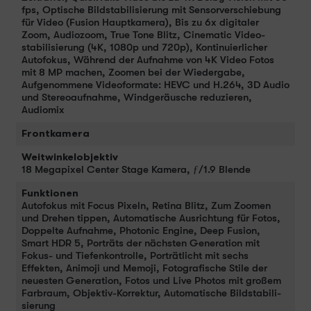
fps, Optische Bild­stabilisierung mit Sensor­verschiebung
für Video (Fusion Haupt­kamera), Bis zu 6x digitaler
Zoom, Audiozoom, True Tone Blitz, Cinematic Video­
stabilisierung (4K, 1080p und 720p), Kontinuierlicher
Auto­fokus, Während der Auf­nahme von 4K Video Fotos
mit 8 MP machen, Zoomen bei der Wieder­gabe,
Aufgenommene Video­formate: HEVC und H.264, 3D Audio
und Stereo­aufnahme, Wind­geräusche redu­zieren,
Audiomix
Frontkamera
Weitwinkelobjektiv
18 Megapixel Center Stage Kamera, ƒ/1.9 Blende
Funktionen
Auto­fokus mit Focus Pixeln, Retina Blitz, Zum Zoomen
und Drehen tippen, Automatische Ausrichtung für Fotos,
Doppelte Aufnahme, Photonic Engine, Deep Fusion,
Smart HDR 5, Porträts der nächsten Gene­ra­tion mit
Fokus- und Tiefenkontrolle, Porträt­licht mit sechs
Effekten, Animoji und Memoji, Fotografische Stile der
neu­esten Gene­ra­tion, Fotos und Live Photos mit großem
Farb­raum, Objektiv-Korrektur, Auto­matische Bild­stabi­li­
sierung