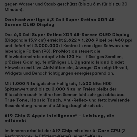
gegen Wasser und Staub geschützt (bis zu 6 m für bis zu 30
Minuten).
Das hochwertige 6,3 Zoll Super Retina XDR All-
Screen OLED Display
Das
6,3 Zoll Super Retina XDR All-Screen OLED Display
(Diagonale 15,9 cm) erreicht
2.622 × 1.206 Pixel
bei
460 ppi
und liefert mit
2.000.000:1
Kontrast knackiges Schwarz und
lebendige Farben (P3).
ProMotion
steuert die
Bildwiederholrate adaptiv bis
120 Hz
– flüssiges Scrollen,
präzises Gaming, feinfühliges UI.
Dynamic Island
bindet
Hinweise und Live-Aktivitäten ein,
Always-On
zeigt Uhrzeit,
Widgets und Benachrichtigungen energiesparend an.
Mit
1.000 Nits
typischer Helligkeit,
1.600 Nits
HDR-
Spitzenwert und bis zu
3.000 Nits
im Freien bleibt der
Bildschirm auch in direktem Sonnenlicht sehr gut ablesbar.
True Tone, Haptic Touch
, Anti-Reflex- und fettabweisende
Beschichtung runden die Alltagstauglichkeit ab.
A19 Chip & Apple Intelligence* – Leistung, die
mitdenkt
Im Inneren arbeitet der
A19 Chip
mit einer
6-Core CPU
(2
Performance-, 4 Effizienz-Kerne), einer
5-Kern-