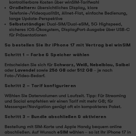
kontrollierbare Kosten über winSIM-Tarifwahl
Großeltern:
übersichtliches Display, klare
Telefonie-/Videoqualität, Allnet-Flat, einfache Bedienung,
lange Update-Perspektive
Selbstständige:
Dual-SIM/Dual-eSIM, 5G Highspeed,
sicheres iOS-Ökosystem, DisplayPort-Ausgabe über USB-C
für Präsentationen
So bestellen Sie Ihr iPhone 17 mit Vertrag bei winSIM
Schritt 1 – Farbe & Speicher wählen
Entscheiden Sie sich für
Schwarz, Weiß, Nebelblau, Salbei
oder
Lavendel
sowie
256 GB
oder
512 GB
– je nach
Foto-/Video-Bedarf.
Schritt 2 – Tarif konfigurieren
Wählen Sie Datenvolumen und Laufzeit. Tipp: Für Streaming
und Social empfehlen wir einen Tarif mit mehr GB; für
Messenger/Navigation genügt oft ein kompakteres Paket.
Schritt 3 – Bundle abschließen & aktivieren
Bestellung mit SIM-Karte und Apple Handy bequem online
abschließen. Auf Wunsch
eSIM
wählen – so ist Ihr iPhone 17 in