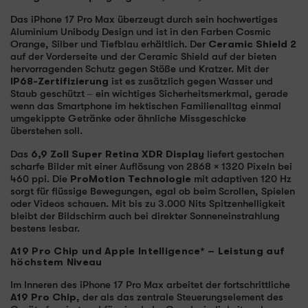
Das iPhone 17 Pro Max überzeugt durch sein hochwertiges
Aluminium Unibody Design und ist in den Farben Cosmic
Orange, Silber und Tiefblau erhältlich. Der
Ceramic Shield 2
auf der Vorderseite und der Ceramic Shield auf der bieten
hervorragenden Schutz gegen Stöße und Kratzer. Mit der
IP68-Zertifizierung
ist es zusätzlich gegen Wasser und
Staub geschützt – ein wichtiges Sicherheitsmerkmal, gerade
wenn das Smartphone im hektischen Familienalltag einmal
umgekippte Getränke oder ähnliche Missgeschicke
überstehen soll.
Das
6,9 Zoll Super Retina XDR Display
liefert gestochen
scharfe Bilder mit einer Auflösung von 2868 × 1320 Pixeln bei
460 ppi. Die
ProMotion Technologie
mit adaptiven 120 Hz
sorgt für flüssige Bewegungen, egal ob beim Scrollen, Spielen
oder Videos schauen. Mit bis zu 3.000 Nits Spitzenhelligkeit
bleibt der Bildschirm auch bei direkter Sonneneinstrahlung
bestens lesbar.
A19 Pro Chip und Apple Intelligence* – Leistung auf
höchstem Niveau
Im Inneren des iPhone 17 Pro Max arbeitet der fortschrittliche
A19 Pro Chip
, der als das zentrale Steuerungselement des