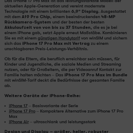
Das iPhone 17 Pro Max ist das leistungsstärkste Modell der
aktuellen Apple-Generation und vereint modernste
Technologie mit einem brillianten
6,9" Display
. Ausgestattet
mit dem
A19 Pro Chip
, einem beeindruckenden
48-MP
Rückkamera-System
und der besten der besten
Akkulaufzeit von von bis zu 37 Stunden
, die es je bei
einem iPhone gab, setzt Apple erneut Maßstäbe. Kombinieren
Sie es mit einem
günstigen Handytarif
von winSIM und sichern
sich das
iPhone 17 Pro Max mit Vertrag
zu einem
unschlagbaren Preis-Leistungs-Verhältnis.
Ob für die Eltern, die beruflich erreichbar sein müssen, für
Kinder und Jugendliche, die soziale Medien und Streaming
nutzen, oder für Großeltern, die per Videoanruf Kontakt zur
Familie halten möchten – Das
iPhone 17 Pro Max im Bundle
mit winSIM-Tarif deckt die Bedürfnisse der gesamten Familie
ab.
Weitere Geräte der iPhone-Reihe:
iPhone 17
– Basisvariante der Serie
iPhone 17 Pro
– Kompaktere Alternative zum iPhone 17 Pro
Max
iPhone Air
– ultraschlank und leistungsstark
Design und Display – größer, heller, robuster