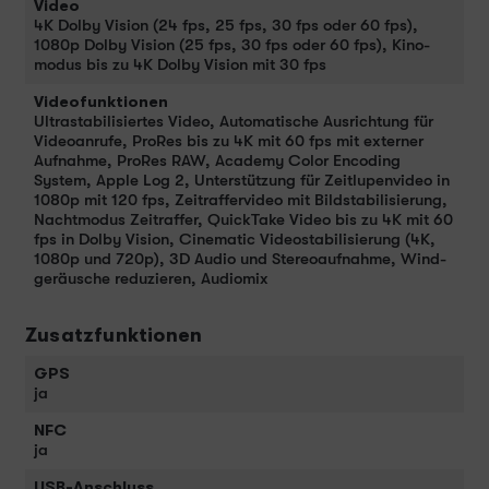
Video
4K Dolby Vision (24 fps, 25 fps, 30 fps oder 60 fps),
1080p Dolby Vision (25 fps, 30 fps oder 60 fps), Kino­
modus bis zu 4K Dolby Vision mit 30 fps
Videofunktionen
Ultrastabilisiertes Video, Automatische Ausrichtung für
Video­anrufe, ProRes bis zu 4K mit 60 fps mit externer
Auf­nahme, ProRes RAW, Academy Color Encoding
System, Apple Log 2, Unter­stüt­zung für Zeitlupen­video in
1080p mit 120 fps, Zeitraffervideo mit Bild­stabilisierung,
Nacht­modus Zeitraffer, QuickTake Video bis zu 4K mit 60
fps in Dolby Vision, Cinematic Video­stabilisierung (4K,
1080p und 720p), 3D Audio und Stereo­aufnahme, Wind­
geräusche redu­zieren, Audiomix
Zusatzfunktionen
GPS
ja
NFC
ja
USB-Anschluss