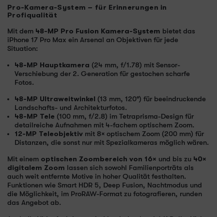
Pro-Kamera-System – für Erinnerungen in
Profiqualität
Mit dem
48-MP Pro Fusion Kamera-System
bietet das
iPhone 17 Pro Max ein Arsenal an Objektiven für jede
Situation:
48-MP Hauptkamera
(24 mm, f/1.78) mit Sensor-
Verschiebung der 2. Generation für gestochen scharfe
Fotos.
48-MP Ultraweitwinkel
(13 mm, 120°) für beeindruckende
Landschafts- und Architekturfotos.
48-MP Tele
(100 mm, f/2.8) im Tetraprisma-Design für
detailreiche Aufnahmen mit 4-fachem optischem Zoom.
12-MP Teleobjektiv
mit 8× optischem Zoom (200 mm) für
Distanzen, die sonst nur mit Spezialkameras möglich wären.
Mit einem
optischen Zoombereich von 16×
und bis zu
40×
digitalem Zoom
lassen sich sowohl Familienporträts als
auch weit entfernte Motive in hoher Qualität festhalten.
Funktionen wie Smart HDR 5, Deep Fusion, Nachtmodus und
die Möglichkeit, im ProRAW-Format zu fotografieren, runden
das Angebot ab.