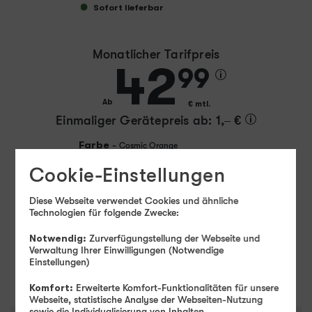
Sofort lieferbar
Monatlicher Tarifpreis
42
99
Ab
€ mtl.
Einmaliger Gerätepreis
ab: 1,– €
Farbe
-
Cosmic Orange
Cookie-Einstellungen
Speicher
-
256 GB
Diese Webseite verwendet Cookies und ähnliche
256 GB
512 GB
1 TB
2 TB
Technologien für folgende Zwecke:
Notwendig:
Zurverfügungstellung der Webseite und
Verwaltung Ihrer Einwilligungen (Notwendige
Weiter
Einstellungen)
Komfort:
Erweiterte Komfort-Funktionalitäten für unsere
Webseite, statistische Analyse der Webseiten-Nutzung
sowie die Individualisierung von Inhalten