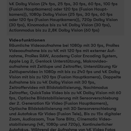
4K Dolby Vision (24 fps, 25 fps, 30 fps, 60 fps, 100 fps
(Fusion Haupt­kamera) oder 120 fps (Fusion Haupt­
kamera)), 1080p Dolby Vision (25 fps, 30 fps, 60 fps
oder 120 fps (Fusion Haupt­kamera)), 720p Dolby Vision
(30 fps), Kino­modus bis zu 4K Dolby Vision (30 fps),
Actionmodus bis zu 2,8K Dolby Vision (60 fps)
Videofunktionen
Räumliche Video­auf­nahme bei 1080p mit 30 fps, ProRes
Video­aufnahme bis zu 4K mit 120 fps mit externer Auf­
nahme, ProRes RAW, Academy Color Encoding System,
Apple Log 2, Genlock Unter­stüt­zung, Makrovideo­
aufnahme mit Zeitlupe und Zeitraffer, Unter­stüt­zung für
Zeitlupen­video in 1080p mit bis zu 240 fps und 4K Dolby
Vision mit bis zu 120 fps (Fusion Haupt­kamera), Doppelte
Auf­nahme bis zu 4K Dolby Vision mit 30 fps,
Zeitraffervideo mit Bild­stabilisierung, Nacht­modus
Zeitraffer, QuickTake Video bis zu 4K Dolby Vision mit 60
fps, Optische Bild­stabilisierung mit Sensor­verschiebung
der 2. Gene­ra­tion für Video (Fusion Haupt­kamera),
Optische Bild­stabi­li­sierung mit 3D Sensor­verschiebung
und Auto­fokus für Video (Fusion Tele), Bis zu 15x digitaler
Zoom, Audiozoom, True Tone Blitz, Cinematic Video­
stabilisierung (4K, 1080p und 720p), Kontinuierlicher
Auto­fokus, Während der Auf­nahme von 4K Video Fotos