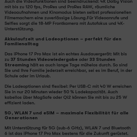
Auch die Videofunktionen sind beeindruckend: 4K Dolby Vision
mit bis zu 120 fps, ProRes und ProRes RAW, räumliche
Videoaufnahmen und Kinomodus bieten selbst professionellen
Filmemachern eine zuverlässige Lösung.Für Videoanrufe und
Selfies sorgt die 18-MP Frontkamera mit Autofokus und 4K-
Unterstützung.
Akkulaufzeit und Ladeoptionen – perfekt für den
Familienalltag
Das iPhone 17 Pro Max ist ein echtes Ausdauergerät: Mit bis
zu
37 Stunden Videowiedergabe
oder
33 Stunden
Streaming
hält es auch lange Tage mühelos durch. So sind
Sie und Ihre Familie jederzeit erreichbar, sei es im Beruf, in der
Schule oder im Urlaub.
Die Ladeoptionen sind flexibel: Per USB-C mit 40 W erreichen
Sie in nur 20 Minuten wieder 50 % Ladekapazität. Auch
kabellos über MagSafe oder Qi2 können Sie mit bis zu 25 W
effizient laden.
5G, WLAN 7 und eSIM – maximale Flexibilität für alle
Generationen
Mit Unterstützung für 5G (sub-6 GHz), WLAN 7 und Bluetooth
6 ist das iPhone 17 Pro Max bestens für die Zukunft gerüstet.