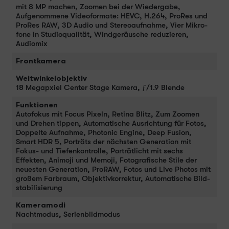
mit 8 MP machen, Zoomen bei der Wieder­gabe,
Aufgenommene Video­formate: HEVC, H.264, ProRes und
ProRes RAW, 3D Audio und Stereo­aufnahme, Vier Mikro­
fone in Studio­qualität, Wind­geräusche redu­zieren,
Audiomix
Frontkamera
Weitwinkelobjektiv
18 Megapxiel Center Stage Kamera, ƒ/1.9 Blende
Funktionen
Auto­fokus mit Focus Pixeln, Retina Blitz, Zum Zoomen
und Drehen tippen, Automatische Ausrichtung für Fotos,
Doppelte Aufnahme, Photonic Engine, Deep Fusion,
Smart HDR 5, Porträts der nächsten Gene­ra­tion mit
Fokus- und Tiefenkontrolle, Porträt­licht mit sechs
Effekten, Animoji und Memoji, Fotografische Stile der
neu­esten Gene­ra­tion, ProRAW, Fotos und Live Photos mit
großem Farb­raum, Objektivkorrektur, Auto­matische Bild­
stabi­li­sierung
Kameramodi
Nacht­modus, Serienbildmodus