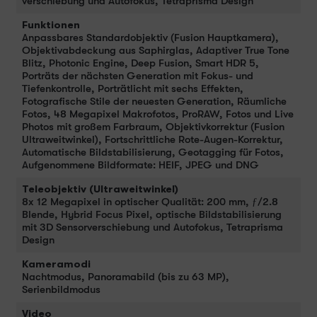
verschiebung und Auto­fokus, Tetraprisma Design
Funktionen
Anpass­bares Standard­objektiv (Fusion Haupt­kamera),
Objektivabdeckung aus Saphirglas, Adaptiver True Tone
Blitz, Photonic Engine, Deep Fusion, Smart HDR 5,
Porträts der nächsten Gene­ra­tion mit Fokus- und
Tiefenkontrolle, Porträt­licht mit sechs Effekten,
Fotografische Stile der neu­esten Gene­ra­tion, Räumliche
Fotos, 48 Megapixel Makrofotos, ProRAW, Fotos und Live
Photos mit großem Farb­raum, Objektivkorrektur (Fusion
Ultra­weit­winkel), Fort­schrittliche Rote-Augen-Korrektur,
Auto­matische Bild­stabi­li­sierung, Geotagging für Fotos,
Aufgenommene Bildformate: HEIF, JPEG und DNG
Teleobjektiv (Ultraweitwinkel)
8x 12 Megapixel in optischer Qualität: 200 mm, ƒ/2.8
Blende, Hybrid Focus Pixel, optische Bild­stabilisierung
mit 3D Sensor­verschiebung und Auto­fokus, Tetraprisma
Design
Kameramodi
Nacht­modus, Panoramabild (bis zu 63 MP),
Serienbildmodus
Video