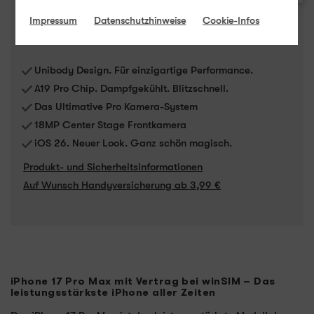
Impressum
Datenschutzhinweise
Cookie-Infos
Unibody Design. Für einzigartige Performance.
A19 Pro Chip. Dampfgekühlt. Blitzschnell.
Das Ultimative Pro Kamera-System
18MP Center Stage Frontkamera
iOS 26. Neuer Look. Ganz schön magisch.
Produkt- und Sicherheitsinformationen
Auf Wunsch Handyversicherung ab 3,99 €
iPhone 17 Pro Max mit Vertrag bei winSIM – Das
leistungsstärkste iPhone aller Zeiten