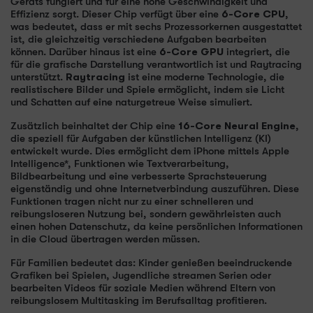
Geräts fungiert und für eine hohe Geschwindigkeit und
Effizienz sorgt. Dieser Chip verfügt über eine
6-Core CPU
,
was bedeutet, dass er mit sechs Prozessorkernen ausgestattet
ist, die gleichzeitig verschiedene Aufgaben bearbeiten
können. Darüber hinaus ist eine
6-Core GPU
integriert, die
für die grafische Darstellung verantwortlich ist und Raytracing
unterstützt.
Raytracing
ist eine moderne Technologie, die
realistischere Bilder und Spiele ermöglicht, indem sie Licht
und Schatten auf eine naturgetreue Weise simuliert.
Zusätzlich beinhaltet der Chip eine
16-Core Neural Engine
,
die speziell für Aufgaben der künstlichen Intelligenz (KI)
entwickelt wurde. Dies ermöglicht dem iPhone mittels Apple
Intelligence*, Funktionen wie Textverarbeitung,
Bildbearbeitung und eine verbesserte Sprachsteuerung
eigenständig und ohne Internetverbindung auszuführen. Diese
Funktionen tragen nicht nur zu einer schnelleren und
reibungsloseren Nutzung bei, sondern gewährleisten auch
einen hohen Datenschutz, da keine persönlichen Informationen
in die Cloud übertragen werden müssen.
Für Familien bedeutet das: Kinder genießen beeindruckende
Grafiken bei Spielen, Jugendliche streamen Serien oder
bearbeiten Videos für soziale Medien während Eltern von
reibungslosem Multitasking im Berufsalltag profitieren.