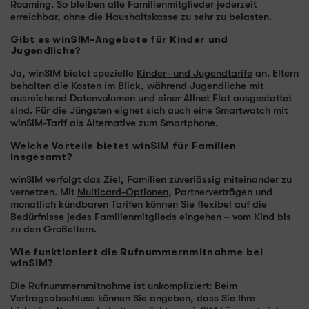
Roaming. So bleiben alle Familienmitglieder jederzeit
erreichbar, ohne die Haushaltskasse zu sehr zu belasten.
Gibt es winSIM-Angebote für Kinder und
Jugendliche?
Ja, winSIM bietet spezielle
Kinder- und Jugendtarife
an. Eltern
behalten die Kosten im Blick, während Jugendliche mit
ausreichend Datenvolumen und einer Allnet Flat ausgestattet
sind. Für die Jüngsten eignet sich auch eine Smartwatch mit
winSIM-Tarif als Alternative zum Smartphone.
Welche Vorteile bietet winSIM für Familien
insgesamt?
winSIM verfolgt das Ziel, Familien zuverlässig miteinander zu
vernetzen. Mit
Multicard-Optionen
, Partnerverträgen und
monatlich kündbaren Tarifen können Sie flexibel auf die
Bedürfnisse jedes Familienmitglieds eingehen – vom Kind bis
zu den Großeltern.
Wie funktioniert die Rufnummernmitnahme bei
winSIM?
Die
Rufnummernmitnahme
ist unkompliziert: Beim
Vertragsabschluss können Sie angeben, dass Sie Ihre