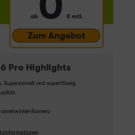
0
ab
€ mtl.
Zum Angebot
6 Pro Highlights
 Superschnell und superflüssig
ualität
raweitwinkel-Kamera
itsinformationen