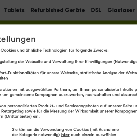
Tablets
Refurbished Geräte
DSL
Glasfaser
tellungen
 Cookies und ähnliche Technologien für folgende Zwecke:
stellung der Webseite und Verwaltung Ihrer Einwilligungen (Notwendige
ort-Funktionalitäten für unsere Webseite, statistische Analyse der Webs
alten
rationen mit ausgewählten Partnern, um Ihnen personalisierte Inhalte 
der um gemeinsame Kampagnen auszuwerten, nachzuhalten und abzurec
on personalisierten Produkt- und Serviceangeboten auf unserer Seite un
, Retargeting sowie für die Messung der Wirksamkeit unserer Kampagnen.
 (Drittanbieter) ein.
Sie können die Verwendung von Cookies (mit Ausnahme
der Kategorie notwendig)
hier
auch einzeln auswählen