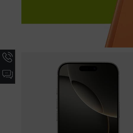
Hotline-
Informationen
werden
Chat-
angezeigt
Informationen
werden
angezeigt