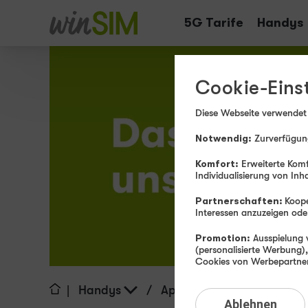
Tarife
Handys
Cookie-Eins
Diese Webseite verwendet
Notwendig:
Zurverfügung
Komfort:
Erweiterte Komf
Individualisierung von Inh
Partnerschaften:
Koope
Interessen anzuzeigen o
Promotion:
Ausspielung v
(personalisierte Werbung)
Cookies von Werbepartnern
|
Handys
/
Apple
Ablehnen